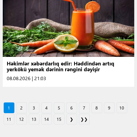
Həkimlər xəbərdarlıq edir: Həddindən artıq
yerkökü yemək dərinin rəngini dəyişir
08.08.2026 | 21:03
1
2
3
4
5
6
7
8
9
10
11
12
13
14
15
❯
❯❯