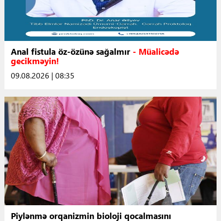
Anal fistula öz-özünə sağalmır
- Müalicədə
gecikməyin!
09.08.2026 | 08:35
Piylənmə orqanizmin bioloji qocalmasını