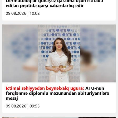
Dermatoloqlar günəşsiz qaralma üçün istifadə
edilən peptidə qarşı xəbərdarlıq edir
09.08.2026 | 10:02
İctimai səhiyyədən beynəlxalq uğura:
ATU-nun
fərqlənmə diplomlu məzunundan abituriyentlərə
mesaj
09.08.2026 | 09:53