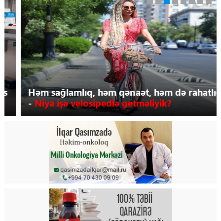
Tibbdə İKT
Regionlar
Elanlar
Həm sağlamlıq, həm qənaət, həm də rahatlıq
Gündəm
-
Niyə işə velosipedlə getməliyik?
Tibbi maarifləndirmə
Mühüm hadisələr
COVID-19
ÜST