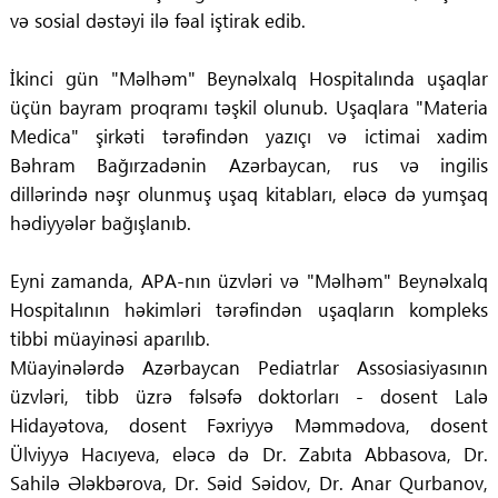
və sosial dəstəyi ilə fəal iştirak edib.
İkinci gün "Məlhəm" Beynəlxalq Hospitalında uşaqlar
üçün bayram proqramı təşkil olunub. Uşaqlara "Materia
Medica" şirkəti tərəfindən yazıçı və ictimai xadim
Bəhram Bağırzadənin Azərbaycan, rus və ingilis
dillərində nəşr olunmuş uşaq kitabları, eləcə də yumşaq
hədiyyələr bağışlanıb.
Eyni zamanda, APA-nın üzvləri və "Məlhəm" Beynəlxalq
Hospitalının həkimləri tərəfindən uşaqların kompleks
tibbi müayinəsi aparılıb.
Müayinələrdə Azərbaycan Pediatrlar Assosiasiyasının
üzvləri, tibb üzrə fəlsəfə doktorları - dosent Lalə
Hidayətova, dosent Fəxriyyə Məmmədova, dosent
Ülviyyə Hacıyeva, eləcə də Dr. Zabıta Abbasova, Dr.
Sahilə Ələkbərova, Dr. Səid Səidov, Dr. Anar Qurbanov,