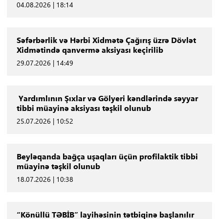
04.08.2026 | 18:14
Səfərbərlik və Hərbi Xidmətə Çağırış üzrə Dövlət
Xidmətində qanvermə aksiyası keçirilib
29.07.2026 | 14:49
Yardımlının Şıxlar və Gölyeri kəndlərində səyyar
tibbi müayinə aksiyası təşkil olunub
25.07.2026 | 10:52
Beyləqanda bağça uşaqları üçün profilaktik tibbi
müayinə təşkil olunub
18.07.2026 | 10:38
“Könüllü TƏBİB” layihəsinin tətbiqinə başlanılır