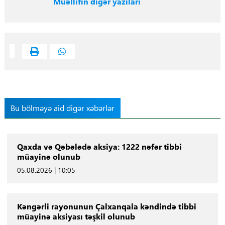
Müəllifin digər yazıları
Bu bölməyə aid digər xəbərlər
Qaxda və Qəbələdə aksiya: 1222 nəfər tibbi
müayinə olunub
05.08.2026 | 10:05
Kəngərli rayonunun Çalxanqala kəndində tibbi
müayinə aksiyası təşkil olunub