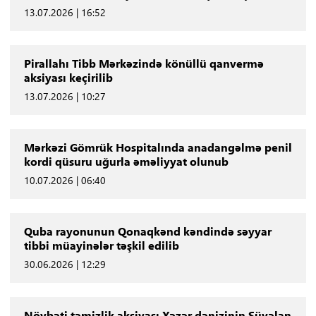
13.07.2026 | 16:52
Pirallahı Tibb Mərkəzində könüllü qanvermə
aksiyası keçirilib
13.07.2026 | 10:27
Mərkəzi Gömrük Hospitalında anadangəlmə penil
kordi qüsuru uğurla əməliyyat olunub
10.07.2026 | 06:40
Quba rayonunun Qonaqkənd kəndində səyyar
tibbi müayinələr təşkil edilib
30.06.2026 | 12:29
Növbəti təmizlik aksiyası Xəzər dənizinin Şüvəlan