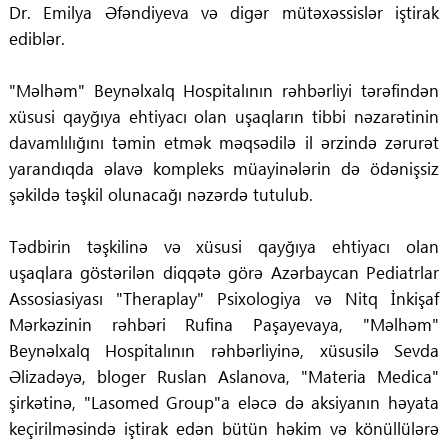
Dr. Emilya Əfəndiyeva və digər mütəxəssislər iştirak
ediblər.
"Məlhəm" Beynəlxalq Hospitalının rəhbərliyi tərəfindən
xüsusi qayğıya ehtiyacı olan uşaqların tibbi nəzarətinin
davamlılığını təmin etmək məqsədilə il ərzində zərurət
yarandıqda əlavə kompleks müayinələrin də ödənişsiz
şəkildə təşkil olunacağı nəzərdə tutulub.
Tədbirin təşkilinə və xüsusi qayğıya ehtiyacı olan
uşaqlara göstərilən diqqətə görə Azərbaycan Pediatrlar
Assosiasiyası "Theraplay" Psixologiya və Nitq İnkişaf
Mərkəzinin rəhbəri Rufina Paşayevaya, "Məlhəm"
Beynəlxalq Hospitalının rəhbərliyinə, xüsusilə Sevda
Əlizadəyə, bloger Ruslan Aslanova, "Materia Medica"
şirkətinə, "Lasomed Group"a eləcə də aksiyanın həyata
keçirilməsində iştirak edən bütün həkim və könüllülərə