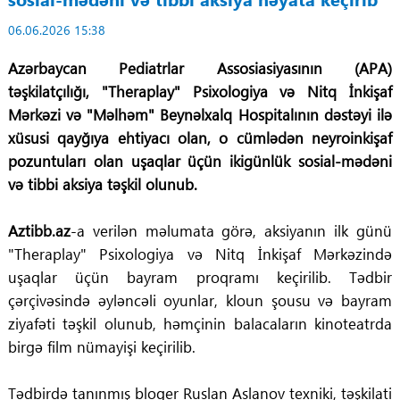
06.06.2026 15:38
Azərbaycan Pediatrlar Assosiasiyasının (APA)
təşkilatçılığı, "Theraplay" Psixologiya və Nitq İnkişaf
Mərkəzi və "Məlhəm" Beynəlxalq Hospitalının dəstəyi ilə
xüsusi qayğıya ehtiyacı olan, o cümlədən neyroinkişaf
pozuntuları olan uşaqlar üçün ikigünlük sosial-mədəni
və tibbi aksiya təşkil olunub.
Aztibb.az
-a verilən məlumata görə, aksiyanın ilk günü
"Theraplay" Psixologiya və Nitq İnkişaf Mərkəzində
uşaqlar üçün bayram proqramı keçirilib. Tədbir
çərçivəsində əyləncəli oyunlar, kloun şousu və bayram
ziyafəti təşkil olunub, həmçinin balacaların kinoteatrda
birgə film nümayişi keçirilib.
Tədbirdə tanınmış bloger Ruslan Aslanov texniki, təşkilati