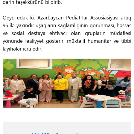
dərin təşəkkürünü bildirib.
Qeyd edək ki, Azərbaycan Pediatrlar Assosiasiyası artıq
95 ilə yaxındır uşaqların sağlamlığının qorunması, həssas
və sosial dəstəyə ehtiyacı olan qrupların müdafiəsi
yönündə fəaliyyət göstərir, müxtəlif humanitar və tibbi
layihələr icra edir.