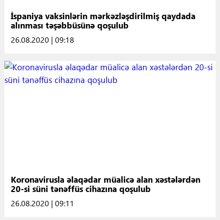
İspaniya vaksinlərin mərkəzləşdirilmiş qaydada
alınması təşəbbüsünə qoşulub
26.08.2020 | 09:18
Koronavirusla əlaqədar müalicə alan xəstələrdən
20-si süni tənəffüs cihazına qoşulub
26.08.2020 | 09:11