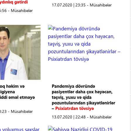
dınlıq gətirdi
17.07.2020 | 23:35 - Müsahibələr
5:56 - Müsahibələr
oq həkim və
Pandemiya dövründə
gigiyena
pasiyentlər daha çox həyəcan,
ciddi əməl etməyə
təşviş, yuxu və qida
pozuntularından şikayətlənirlər
–
Psixiatrdan tövsiyə
3:23 - Müsahibələr
13.07.2020 | 22:48 - Müsahibələr