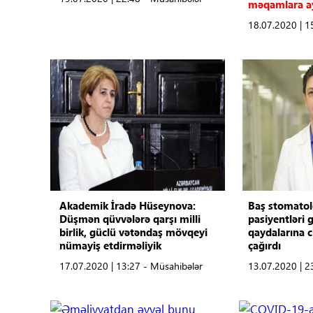
məqamlara ay
18.07.2020 | 1
Akademik İradə Hüseynova:
Baş stomatol
Düşmən qüvvələrə qarşı milli
pasiyentləri 
birlik, güclü vətəndaş mövqeyi
qaydalarına 
nümayiş etdirməliyik
çağırdı
17.07.2020 | 13:27 - Müsahibələr
13.07.2020 | 2