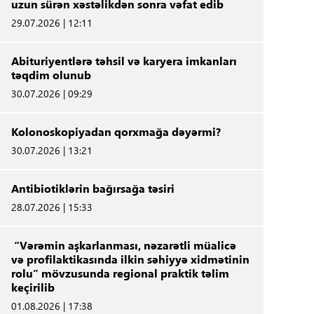
uzun sürən xəstəlikdən sonra vəfat edib
29.07.2026 | 12:11
Abituriyentlərə təhsil və karyera imkanları
təqdim olunub
30.07.2026 | 09:29
Kolonoskopiyadan qorxmağa dəyərmi?
30.07.2026 | 13:21
Antibiotiklərin bağırsağa təsiri
28.07.2026 | 15:33
“Vərəmin aşkarlanması, nəzarətli müalicə
və profilaktikasında ilkin səhiyyə xidmətinin
rolu” mövzusunda regional praktik təlim
keçirilib
01.08.2026 | 17:38