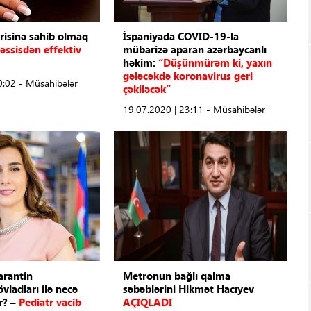
risinə sahib olmaq
İspaniyada COVID-19-la
ssisdən effektiv
mübarizə aparan azərbaycanlı
həkim:
“Düşünmürəm ki, yaxın
gələcəkdə koronavirus geri
0:02 - Müsahibələr
çəkiləcək”
19.07.2020 | 23:11 - Müsahibələr
arantin
Metronun bağlı qalma
ladları ilə necə
səbəblərini
Hikmət Hacıyev
r? –
Pediatr vacib
AÇIQLADI