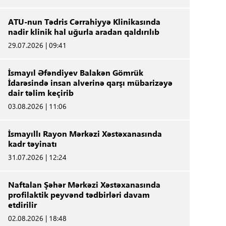
ATU-nun Tədris Cərrahiyyə Klinikasında
nadir klinik hal uğurla aradan qaldırılıb
29.07.2026 | 09:41
İsmayıl Əfəndiyev Balakən Gömrük
İdarəsində insan alverinə qarşı mübarizəyə
dair təlim keçirib
03.08.2026 | 11:06
İsmayıllı Rayon Mərkəzi Xəstəxanasında
kadr təyinatı
31.07.2026 | 12:24
Naftalan Şəhər Mərkəzi Xəstəxanasında
profilaktik peyvənd tədbirləri davam
etdirilir
02.08.2026 | 18:48