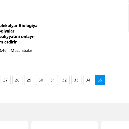
ekulyar Biologiya
giyalar
fəaliyyətini onlayn
m etdirir
0:46 - Müsahibələr
27
28
29
30
31
32
33
34
35