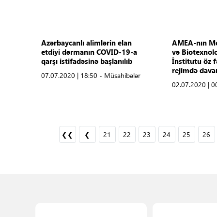
Azərbaycanlı alimlərin elan
AMEA-nın Mol
etdiyi dərmanın COVID-19-a
və Biotexnolo
qarşı istifadəsinə başlanılıb
İnstitutu öz 
rejimdə dava
07.07.2020 | 18:50 - Müsahibələr
02.07.2020 | 0
❮❮
❮
21
22
23
24
25
26