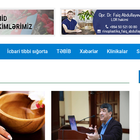
İcbari tibbi sığorta
TƏBİB
Xəbərlər
Klinikalar
S