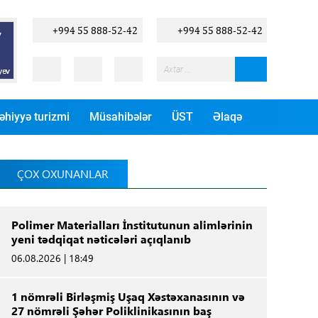
+994 55 888-52-42
+994 55 888-52-42
əhiyyə turizmi
Müsahibələr
ÜST
Əlaqə
ÇOX OXUNANLAR
Polimer Materialları İnstitutunun alimlərinin
yeni tədqiqat nəticələri açıqlanıb
06.08.2026 | 18:49
1 nömrəli Birləşmiş Uşaq Xəstəxanasının və
27 nömrəli Şəhər Poliklinikasının baş