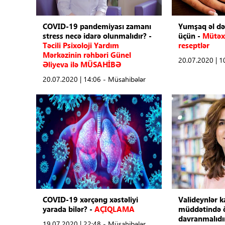
Tibbdə İKT
COVID-19 pandemiyası zamanı
Yumşaq əl də
stress necə idarə olunmalıdır? -
üçün -
Mütəxə
Regionlar
Təcili Psixoloji Yardım
reseptlər
Mərkəzinin rəhbəri Günel
20.07.2020 | 1
Əliyeva ilə MÜSAHİBƏ
Elanlar
20.07.2020 | 14:06 - Müsahibələr
Gündəm
Tibbi maarifləndirmə
Mühüm hadisələr
COVID-19
ÜST
COVID-19 xərçəng xəstəliyi
Valideynlər k
yarada bilər? -
AÇIQLAMA
müddətində öv
davranmalıdı
19.07.2020 | 22:48 - Müsahibələr