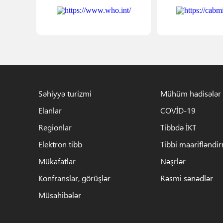
Səhiyyə turizmi
Mühüm hadisələr
Elanlar
COVİD-19
Regionlar
Tibbdə İKT
Elektron tibb
Tibbi maarifləndi
Mükafatlar
Nəşrlər
Konfranslar, görüşlər
Rəsmi sənədlər
Müsahibələr