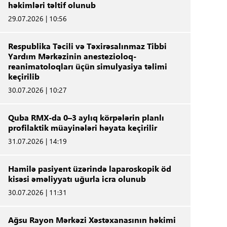
həkimləri təltif olunub
29.07.2026 | 10:56
Respublika Təcili və Təxirəsalınmaz Tibbi
Yardım Mərkəzinin anestezioloq-
reanimatoloqları üçün simulyasiya təlimi
keçirilib
30.07.2026 | 10:27
Quba RMX-da 0–3 aylıq körpələrin planlı
profilaktik müayinələri həyata keçirilir
31.07.2026 | 14:19
Hamilə pasiyent üzərində laparoskopik öd
kisəsi əməliyyatı uğurla icra olunub
30.07.2026 | 11:31
Ağsu Rayon Mərkəzi Xəstəxanasının həkimi