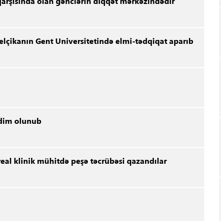
 qarşısında olan gənclərin diqqət mərkəzindədir
lçikanın Gent Universitetində elmi-tədqiqat aparıb
əqdim olunub
real klinik mühitdə peşə təcrübəsi qazandılar