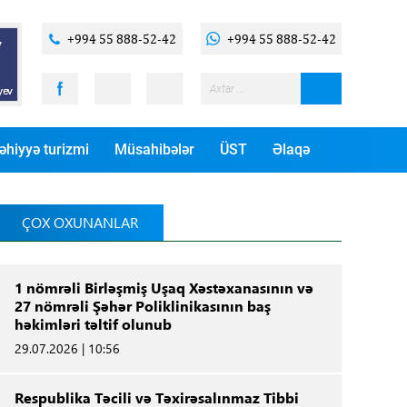
+994 55 888-52-42
+994 55 888-52-42
əhiyyə turizmi
Müsahibələr
ÜST
Əlaqə
ÇOX OXUNANLAR
1 nömrəli Birləşmiş Uşaq Xəstəxanasının və
27 nömrəli Şəhər Poliklinikasının baş
həkimləri təltif olunub
29.07.2026 | 10:56
Respublika Təcili və Təxirəsalınmaz Tibbi