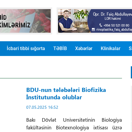
İcbari tibbi sığorta
TƏBİB
Xəbərlər
Klinikalar
S
BDU-nun tələbələri Biofizika
İnstitutunda olublar
07.05.2025 16:52
Bakı Dövlət Universitetinin Biologiya
fakültəsinin Biotexnologiya ixtisası üzrə