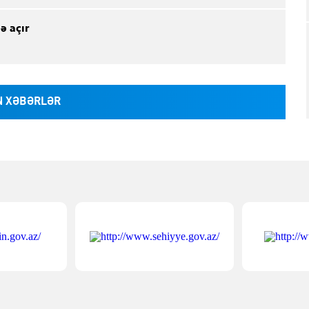
ə açır
 XƏBƏRLƏR