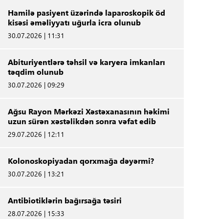
Hamilə pasiyent üzərində laparoskopik öd
kisəsi əməliyyatı uğurla icra olunub
30.07.2026 | 11:31
Abituriyentlərə təhsil və karyera imkanları
təqdim olunub
30.07.2026 | 09:29
Ağsu Rayon Mərkəzi Xəstəxanasının həkimi
uzun sürən xəstəlikdən sonra vəfat edib
29.07.2026 | 12:11
Kolonoskopiyadan qorxmağa dəyərmi?
30.07.2026 | 13:21
Antibiotiklərin bağırsağa təsiri
28.07.2026 | 15:33