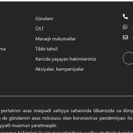
Gündəm
ÜST
Maraqlı məlumatlar
rmə
Tibbi təhsil
Xaricdə yaşayan həkimlərimiz
Aksiyalar, kampaniyalar
 portalının əsas məqsədi səhiyyə sahəsində ölkəmizdə və dünyad
ə də gündəmin əsas mövzusu olan koronavirus pandemiyası ilə ba
iyyətli məzmun yaratmaqdır.
anınmış həkimləri ilə sizi maraqlandıran suallar ətrafında hazırl