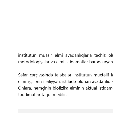
Tibbdə İKT
Regionlar
Elanlar
Gündəm
institutun müasir elmi avadanlıqlarla təchiz ol
Tibbi maarifləndirmə
metodologiyalar və elmi istiqamətlər barədə əyan
Mühüm hadisələr
Səfər çərçivəsində tələbələr institutun müxtəlif l
elmi işçilərin fəaliyyəti, istifadə olunan avadanlı
COVID-19
Onlara, həmçinin biofizika elminin aktual istiqam
təqdimatlar təqdim edilir.
ÜST