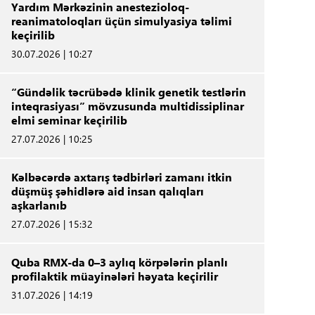
Yardım Mərkəzinin anestezioloq-
reanimatoloqları üçün simulyasiya təlimi
keçirilib
30.07.2026 | 10:27
“Gündəlik təcrübədə klinik genetik testlərin
inteqrasiyası” mövzusunda multidissiplinar
elmi seminar keçirilib
27.07.2026 | 10:25
Kəlbəcərdə axtarış tədbirləri zamanı itkin
düşmüş şəhidlərə aid insan qalıqları
aşkarlanıb
27.07.2026 | 15:32
Quba RMX-da 0–3 aylıq körpələrin planlı
profilaktik müayinələri həyata keçirilir
31.07.2026 | 14:19