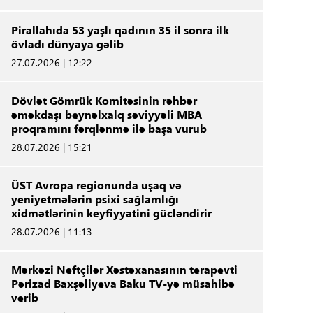
Pirallahıda 53 yaşlı qadının 35 il sonra ilk
övladı dünyaya gəlib
27.07.2026 | 12:22
Dövlət Gömrük Komitəsinin rəhbər
əməkdaşı beynəlxalq səviyyəli MBA
proqramını fərqlənmə ilə başa vurub
28.07.2026 | 15:21
ÜST Avropa regionunda uşaq və
yeniyetmələrin psixi sağlamlığı
xidmətlərinin keyfiyyətini gücləndirir
28.07.2026 | 11:13
Mərkəzi Neftçilər Xəstəxanasının terapevti
Pərizad Baxşəliyeva Baku TV-yə müsahibə
verib