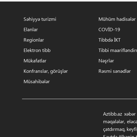
Səhiyyə turizmi
Mühüm hadisələr
Elanlar
COVİD-19
Regionlar
Tibbdə İKT
Elektron tibb
Tibbi maarifləndi
Mükafatlar
Nəşrlər
Konfranslar, görüşlər
Rəsmi sənədlər
Müsahibələr
Aztibb.az xəbər
məqalələr, eləc
çatdırmaq, keyf
Saytda ölkənin t