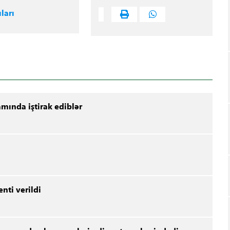
ları
amında iştirak ediblər
enti verildi