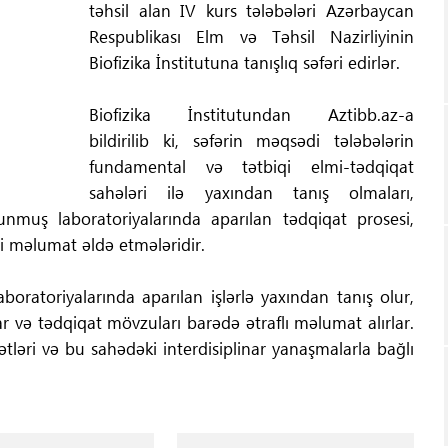
təhsil alan IV kurs tələbələri Azərbaycan
Respublikası Elm və Təhsil Nazirliyinin
Biofizika İnstitutuna tanışlıq səfəri edirlər.
Biofizika İnstitutundan Aztibb.az-a
bildirilib ki, səfərin məqsədi tələbələrin
fundamental və tətbiqi elmi-tədqiqat
sahələri ilə yaxından tanış olmaları,
unmuş laboratoriyalarında aparılan tədqiqat prosesi,
i məlumat əldə etmələridir.
aboratoriyalarında aparılan işlərlə yaxından tanış olur,
qlar və tədqiqat mövzuları barədə ətraflı məlumat alırlar.
ətləri və bu sahədəki interdisiplinar yanaşmalarla bağlı