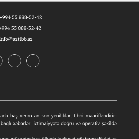
+994 55 888-52-42
+994 55 888-52-42
info@aztibb.az
a baş verən ən son yeniliklər, tibbi maarifləndirici
ğlı xəbərləri ictimaiyyətə doğru və operativ şəkildə
anmış müsahibələrə, ölkədə fəaliyyət göstərən dövlət və