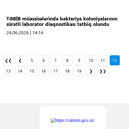
TƏBİB müəssisələrində bakteriya koloniyalarının
sürətli laborator diaqnostikası tətbiq olundu
24.06.2026 | 14:16
❮❮
❮
5
6
7
8
9
10
11
12
13
14
15
16
17
18
19
❯
❯❯