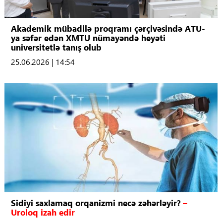
Akademik mübadilə proqramı çərçivəsində ATU-
ya səfər edən XMTU nümayəndə heyəti
universitetlə tanış olub
25.06.2026 | 14:54
Sidiyi saxlamaq orqanizmi necə zəhərləyir?
–
Uroloq izah edir