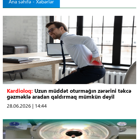
Ana səhifə
-
Xəbərlər
Tibbdə İKT
Regionlar
Elanlar
Gündəm
Tibbi maarifləndirmə
Mühüm hadisələr
Kardioloq:
Uzun müddət oturmağın zərərini təkcə
gəzməklə aradan qaldırmaq mümkün deyil
28.06.2026 | 14:44
COVID-19
ÜST