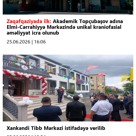
Zaqafqaziyada ilk:
Akademik Topçubaşov adına
Elmi-Cərrahiyyə Mərkəzində unikal kraniofasial
əməliyyat icra olunub
25.06.2026 | 16:06
Xankəndi Tibb Mərkəzi istifadəyə verilib