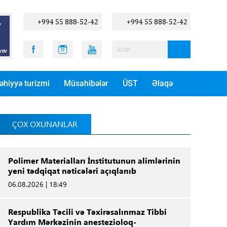
+994 55 888-52-42
+994 55 888-52-42
əhiyyə turizmi
Müsahibələr
ÜST
Əlaqə
ÇOX OXUNANLAR
Polimer Materialları İnstitutunun alimlərinin
yeni tədqiqat nəticələri açıqlanıb
06.08.2026 | 18:49
Respublika Təcili və Təxirəsalınmaz Tibbi
Yardım Mərkəzinin anestezioloq-