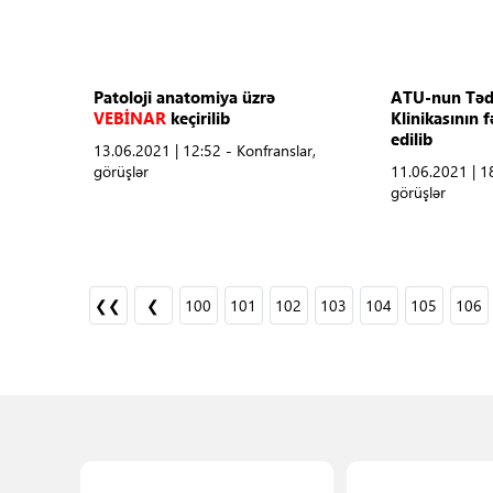
Patoloji anatomiya üzrə
ATU-nun Tədr
VEBİNAR
keçirilib
Klinikasının 
edilib
13.06.2021 | 12:52 - Konfranslar,
görüşlər
11.06.2021 | 18
görüşlər
❮❮
❮
100
101
102
103
104
105
106