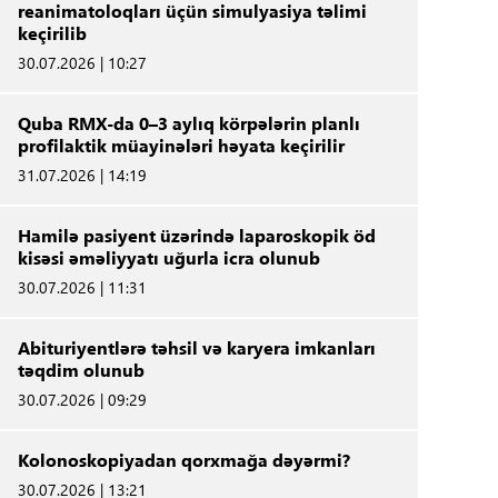
reanimatoloqları üçün simulyasiya təlimi
keçirilib
30.07.2026 | 10:27
Quba RMX-da 0–3 aylıq körpələrin planlı
profilaktik müayinələri həyata keçirilir
31.07.2026 | 14:19
Hamilə pasiyent üzərində laparoskopik öd
kisəsi əməliyyatı uğurla icra olunub
30.07.2026 | 11:31
Abituriyentlərə təhsil və karyera imkanları
təqdim olunub
30.07.2026 | 09:29
Kolonoskopiyadan qorxmağa dəyərmi?
30.07.2026 | 13:21