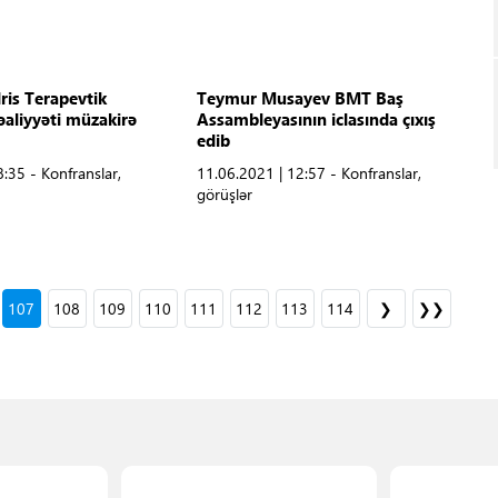
is Terapevtik
Teymur Musayev BMT Baş
fəaliyyəti müzakirə
Assambleyasının iclasında çıxış
edib
:35 - Konfranslar,
11.06.2021 | 12:57 - Konfranslar,
görüşlər
107
108
109
110
111
112
113
114
❯
❯❯