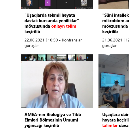
Tibbdə İKT
"Uşaqlarda təkmil həyata
“Süni intelle
dəstək kursunda yeniliklər"
mikrobiom an
Regionlar
mövzusunda
onlayn təlim
mövzusunda
keçirilib
keçirilib
Elanlar
22.06.2021 | 10:50 - Konfranslar,
21.06.2021 | 12
görüşlər
görüşlər
Gündəm
Tibbi maarifləndirmə
Mühüm hadisələr
COVID-19
ÜST
AMEA-nın Biologiya və Tibb
Uşaqlara dair
Elmləri Bölməsinin Ümumi
həyata keçiri
yığıncağı keçirilib
təlimlər
dava