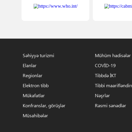
Səhiyyə turizmi
Mühüm hadisələr
Elanlar
COVİD-19
Regionlar
Tibbdə İKT
Elektron tibb
Tibbi maarifləndi
Mükafatlar
Nəşrlər
Konfranslar, görüşlər
Rəsmi sənədlər
Müsahibələr