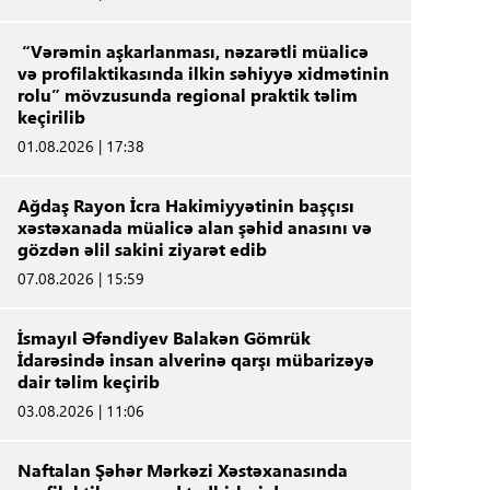
“Vərəmin aşkarlanması, nəzarətli müalicə
və profilaktikasında ilkin səhiyyə xidmətinin
rolu” mövzusunda regional praktik təlim
keçirilib
01.08.2026 | 17:38
Ağdaş Rayon İcra Hakimiyyətinin başçısı
xəstəxanada müalicə alan şəhid anasını və
gözdən əlil sakini ziyarət edib
07.08.2026 | 15:59
İsmayıl Əfəndiyev Balakən Gömrük
İdarəsində insan alverinə qarşı mübarizəyə
dair təlim keçirib
03.08.2026 | 11:06
Naftalan Şəhər Mərkəzi Xəstəxanasında