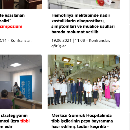
ktə əsaslanan
Hemofiliya məktəbində nadir
alizi”
xəstəliklərin diaqnostikası,
simpozium
simptomları və müalicə üsulları
barədə məlumat verilib
:14 - Konfranslar,
19.06.2021 | 11:08 - Konfranslar,
görüşlər
 strategiyanın
Mərkəzi Gömrük Hospitalında
lməsi üzrə
tibbi
tibb işçilərinin peşə bayramına
m edir
həsr edilmiş tədbir keçirilib -