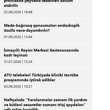
profilaktik peyvənd tədbirləri davam
etdirilir
02.08.2026 | 18:48
Mədə-bağırsaq qanaxmaları endoskopik
üsulla necə dayandırılır?
01.08.2026 | 13:44
İsmayıllı Rayon Mərkəzi Xəstəxanasında
kadr təyinatı
31.07.2026 | 12:24
ATU tələbələri Türkiyədə kliniki təcrübə
proqramında iştirak ediblər
03.08.2026 | 10:21
Neftçalada "Yaralanmalar zamanı ilk yardım
və kütləvi xəsarətlər zamanı triaj qaydaları"
adlı təlim keçirilib