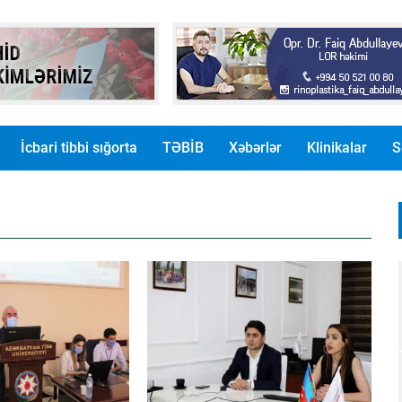
İcbari tibbi sığorta
TƏBİB
Xəbərlər
Klinikalar
S