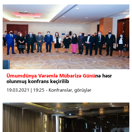
Ümumdünya Vərəmlə Mübarizə Günü
nə həsr
olunmuş konfrans keçirilib
19.03.2021 | 19:25 - Konfranslar, görüşlər