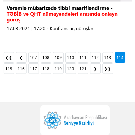
Vərəmlə mübarizədə tibbi maarifləndirmə -
TƏBİB və QHT nümayəndələri arasında onlayn
görüş
17.03.2021 | 17:20 - Konfranslar, görüşlər
❮❮
❮
107
108
109
110
111
112
113
114
115
116
117
118
119
120
121
❯
❯❯