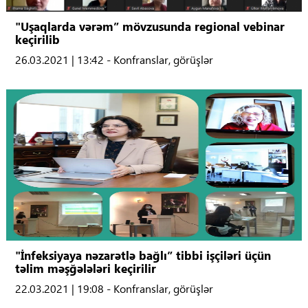
"Uşaqlarda vərəm” mövzusunda regional vebinar
keçirilib
26.03.2021 | 13:42 - Konfranslar, görüşlər
"İnfeksiyaya nəzarətlə bağlı” tibbi işçiləri üçün
təlim məşğələləri keçirilir
22.03.2021 | 19:08 - Konfranslar, görüşlər