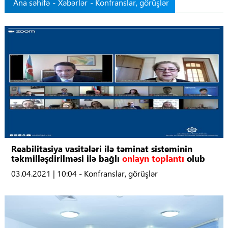
Ana səhifə
-
Xəbərlər
- Konfranslar, görüşlər
Tibbdə İKT
Regionlar
Elanlar
Gündəm
Tibbi maarifləndirmə
Mühüm hadisələr
Reabilitasiya vasitələri ilə təminat sisteminin
təkmilləşdirilməsi ilə bağlı
onlayn toplantı
olub
03.04.2021 | 10:04 - Konfranslar, görüşlər
COVID-19
ÜST