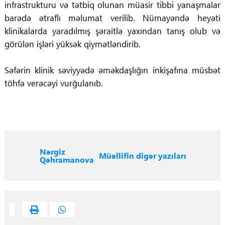
infrastrukturu və tətbiq olunan müasir tibbi yanaşmalar
barədə ətraflı məlumat verilib. Nümayəndə heyəti
klinikalarda yaradılmış şəraitlə yaxından tanış olub və
görülən işləri yüksək qiymətləndirib.
Səfərin klinik səviyyədə əməkdaşlığın inkişafına müsbət
töhfə verəcəyi vurğulanıb.
Nərgiz
Müəllifin digər yazıları
Qəhramanova