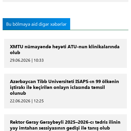
Bu bölməyə aid digər xəbərlər
XMTU nümayəndə heyəti ATU-nun klinikalarında
olub
29.06.2026 | 10:33
Azərbaycan Tibb Universiteti ISAPS-ın 99 ölkənin
iştirakı ilə keçirilən onlayn iclasında təmsil
olunub
22.06.2026 | 12:25
Rektor Gəray Gəraybəyli 2025–2026-cı tədris ilinin
yay imtahan sessiyasının gedişi ilə tanış olub