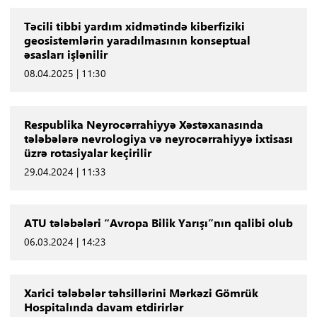
Təcili tibbi yardım xidmətində kiberfiziki
geosistemlərin yaradılmasının konseptual
əsasları işlənilir
08.04.2025 | 11:30
Respublika Neyrocərrahiyyə Xəstəxanasında
tələbələrə nevrologiya və neyrocərrahiyyə ixtisası
üzrə rotasiyalar keçirilir
29.04.2024 | 11:33
ATU tələbələri “Avropa Bilik Yarışı”nın qalibi olub
06.03.2024 | 14:23
Xarici tələbələr təhsillərini Mərkəzi Gömrük
Hospitalında davam etdirirlər