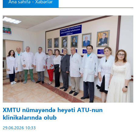
Ana səhifə
-
Xəbərlər
Tibbdə İKT
Regionlar
Elanlar
Gündəm
Tibbi maarifləndirmə
Mühüm hadisələr
COVID-19
XMTU nümayəndə heyəti ATU-nun
klinikalarında olub
ÜST
29.06.2026 10:33