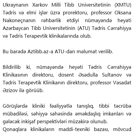
Ukraynanın Xarkov Milli Tibb Universitetinin (XMTU)
Tədris və elmi işlər üzrə prorektoru, professor Oksana
Nakoneçnanın rəhbərlik etdiyi nümayəndə heyəti
Azərbaycan Tibb Universitetinin (ATU) Tədris Cərrahiyyə
və Tədris Terapevtik klinikalarında olub.
Bu barədə Aztibb.az-a ATU-dan məlumat verilib.
Bildirilib ki, nümayəndə heyəti Tədris Cərrahiyyə
Klinikasının direktoru, dosent Əsədulla Sultanov və
Tədris Terapevtik Klinikanın direktoru, professor Vəsadət
Əzizov ilə görüüb.
Görüşlərdə kliniki fəaliyyətlə tanışlıq, tibbi təcrübə
mübadiləsi, səhiyyə sahəsində əməkdaşlıq imkanları və
gələcək inkişaf perspektivləri müzakirə olunub.
Qonaqlara klinikaların maddi-texniki bazası, mövcud