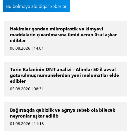
Bu bölməyə aid digər xəbərlər
Həkimlər qandan mikroplastik və kimyəvi
maddələrin çıxarılmasına ümid verən üsul aşkar
ediblər
06.08.2026 | 14:01
Turin Kəfəninin DNT analizi - Alimlər 50 il əvvəl
götürülmüş nümunələrdən yeni məlumatlar əldə
ediblər
05.08.2026 | 08:31
Bağırsaqda qəbizlik və ağrıya səbəb ola biləcək
neyronlar aşkar edilib
01.08.2026 | 11:18