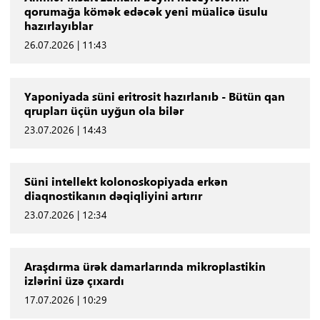
qorumağa kömək edəcək yeni müalicə üsulu
hazırlayıblar
26.07.2026 | 11:43
Yaponiyada süni eritrosit hazırlanıb - Bütün qan
qrupları üçün uyğun ola bilər
23.07.2026 | 14:43
Süni intellekt kolonoskopiyada erkən
diaqnostikanın dəqiqliyini artırır
23.07.2026 | 12:34
Araşdırma ürək damarlarında mikroplastikin
izlərini üzə çıxardı
17.07.2026 | 10:29