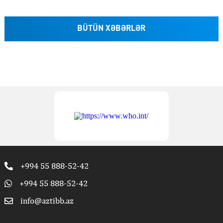
BÜTÜN XƏBƏRLƏR
+994 55 888-52-42
+994 55 888-52-42
info@aztibb.az