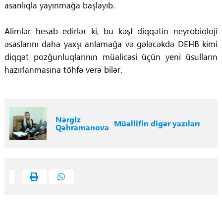
asanlıqla yayınmağa başlayıb.
Alimlər hesab edirlər ki, bu kəşf diqqətin neyrobioloji
əsaslarını daha yaxşı anlamağa və gələcəkdə DEHB kimi
diqqət pozğunluqlarının müalicəsi üçün yeni üsulların
hazırlanmasına töhfə verə bilər.
Nərgiz
Müəllifin digər yazıları
Qəhramanova