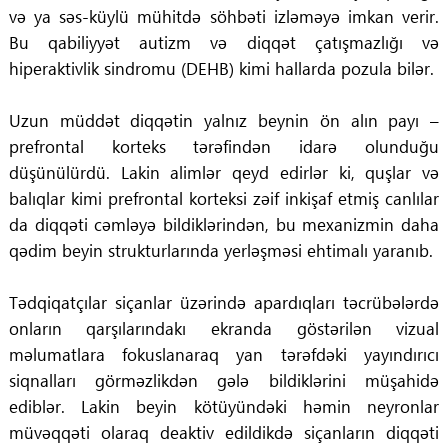
və ya səs-küylü mühitdə söhbəti izləməyə imkan verir.
Bu qabiliyyət autizm və diqqət çatışmazlığı və
hiperaktivlik sindromu (DEHB) kimi hallarda pozula bilər.
Uzun müddət diqqətin yalnız beynin ön alın payı –
prefrontal korteks tərəfindən idarə olunduğu
düşünülürdü. Lakin alimlər qeyd edirlər ki, quşlar və
balıqlar kimi prefrontal korteksi zəif inkişaf etmiş canlılar
da diqqəti cəmləyə bildiklərindən, bu mexanizmin daha
qədim beyin strukturlarında yerləşməsi ehtimalı yaranıb.
Tədqiqatçılar siçanlar üzərində apardıqları təcrübələrdə
onların qarşılarındakı ekranda göstərilən vizual
məlumatlara fokuslanaraq yan tərəfdəki yayındırıcı
siqnalları görməzlikdən gələ bildiklərini müşahidə
ediblər. Lakin beyin kötüyündəki həmin neyronlar
müvəqqəti olaraq deaktiv edildikdə siçanların diqqəti