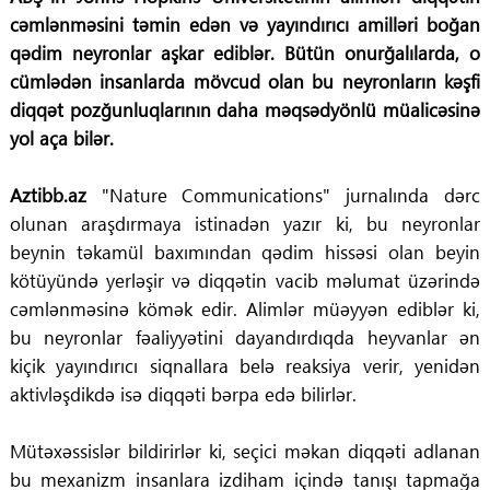
cəmlənməsini təmin edən və yayındırıcı amilləri boğan
qədim neyronlar aşkar ediblər. Bütün onurğalılarda, o
cümlədən insanlarda mövcud olan bu neyronların kəşfi
diqqət pozğunluqlarının daha məqsədyönlü müalicəsinə
yol aça bilər.
Aztibb.az
"Nature Communications" jurnalında dərc
olunan araşdırmaya istinadən yazır ki, bu neyronlar
beynin təkamül baxımından qədim hissəsi olan beyin
kötüyündə yerləşir və diqqətin vacib məlumat üzərində
cəmlənməsinə kömək edir. Alimlər müəyyən ediblər ki,
bu neyronlar fəaliyyətini dayandırdıqda heyvanlar ən
kiçik yayındırıcı siqnallara belə reaksiya verir, yenidən
aktivləşdikdə isə diqqəti bərpa edə bilirlər.
Mütəxəssislər bildirirlər ki, seçici məkan diqqəti adlanan
bu mexanizm insanlara izdiham içində tanışı tapmağa