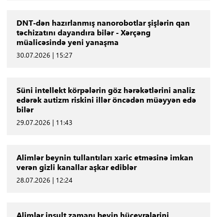
DNT-dən hazırlanmış nanorobotlar şişlərin qan
təchizatını dayandıra bilər - Xərçəng
müalicəsində yeni yanaşma
30.07.2026 | 15:27
Süni intellekt körpələrin göz hərəkətlərini analiz
edərək autizm riskini illər öncədən müəyyən edə
bilər
29.07.2026 | 11:43
Alimlər beynin tullantıları xaric etməsinə imkan
verən gizli kanallar aşkar ediblər
28.07.2026 | 12:24
Alimlər insult zamanı beyin hüceyrələrini