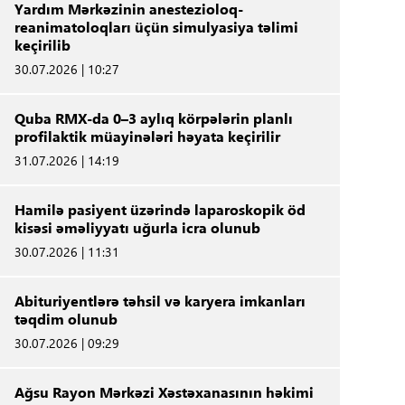
Yardım Mərkəzinin anestezioloq-
reanimatoloqları üçün simulyasiya təlimi
keçirilib
30.07.2026 | 10:27
Quba RMX-da 0–3 aylıq körpələrin planlı
profilaktik müayinələri həyata keçirilir
31.07.2026 | 14:19
Hamilə pasiyent üzərində laparoskopik öd
kisəsi əməliyyatı uğurla icra olunub
30.07.2026 | 11:31
Abituriyentlərə təhsil və karyera imkanları
təqdim olunub
30.07.2026 | 09:29
Ağsu Rayon Mərkəzi Xəstəxanasının həkimi