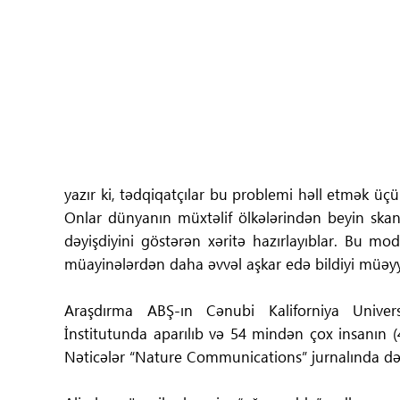
Tibbdə İKT
Regionlar
Elanlar
Gündəm
yazır ki, tədqiqatçılar bu problemi həll etmək üçün
Tibbi maarifləndirmə
Onlar dünyanın müxtəlif ölkələrindən beyin skan
dəyişdiyini göstərən xəritə hazırlayıblar. Bu m
Mühüm hadisələr
müayinələrdən daha əvvəl aşkar edə bildiyi müəyy
COVID-19
Araşdırma ABŞ-ın Cənubi Kaliforniya Univers
İnstitutunda aparılıb və 54 mindən çox insanın (
ÜST
Nəticələr “Nature Communications” jurnalında də