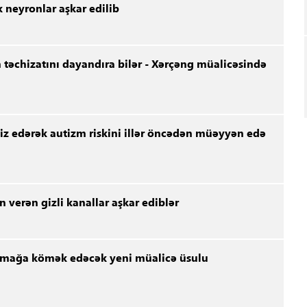
 neyronlar aşkar edilib
 təchizatını dayandıra bilər - Xərçəng müalicəsində
aliz edərək autizm riskini illər öncədən müəyyən edə
n verən gizli kanallar aşkar ediblər
rumağa kömək edəcək yeni müalicə üsulu