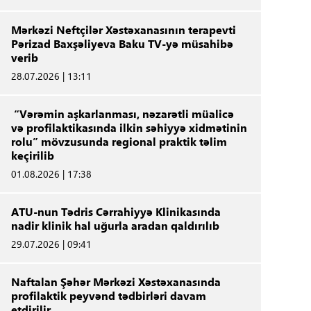
Mərkəzi Neftçilər Xəstəxanasının terapevti
Pərizad Baxşəliyeva Baku TV-yə müsahibə
verib
28.07.2026 | 13:11
“Vərəmin aşkarlanması, nəzarətli müalicə
və profilaktikasında ilkin səhiyyə xidmətinin
rolu” mövzusunda regional praktik təlim
keçirilib
01.08.2026 | 17:38
ATU-nun Tədris Cərrahiyyə Klinikasında
nadir klinik hal uğurla aradan qaldırılıb
29.07.2026 | 09:41
Naftalan Şəhər Mərkəzi Xəstəxanasında
profilaktik peyvənd tədbirləri davam
etdirilir