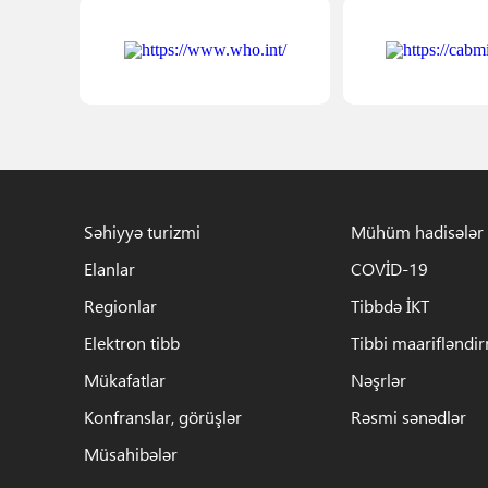
Səhiyyə turizmi
Mühüm hadisələr
Elanlar
COVİD-19
Regionlar
Tibbdə İKT
Elektron tibb
Tibbi maarifləndi
Mükafatlar
Nəşrlər
Konfranslar, görüşlər
Rəsmi sənədlər
Müsahibələr