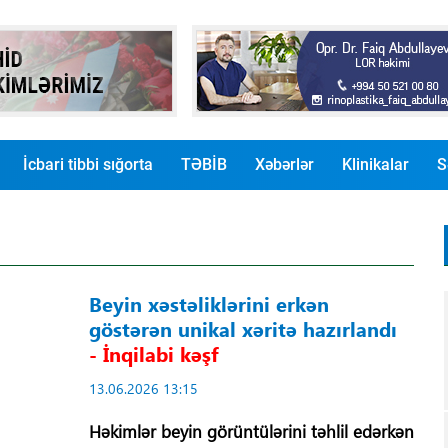
İcbari tibbi sığorta
TƏBİB
Xəbərlər
Klinikalar
S
Beyin xəstəliklərini erkən
göstərən unikal xəritə hazırlandı
- İnqilabi kəşf
13.06.2026 13:15
Həkimlər beyin görüntülərini təhlil edərkən