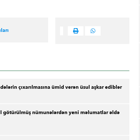
ları
ələrin çıxarılmasına ümid verən üsul aşkar ediblər
vvəl götürülmüş nümunələrdən yeni məlumatlar əldə