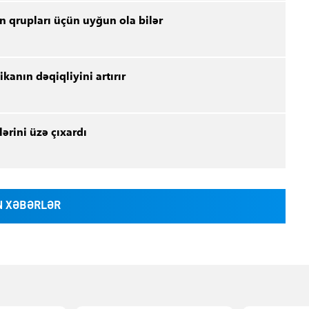
an qrupları üçün uyğun ola bilər
kanın dəqiqliyini artırır
ərini üzə çıxardı
 XƏBƏRLƏR