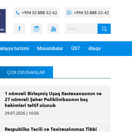
+994 55 888-52-42
+994 55 888-52-42
əhiyyə turizmi
Müsahibələr
ÜST
Əlaqə
ÇOX OXUNANLAR
1 nömrəli Birləşmiş Uşaq Xəstəxanasının və
27 nömrəli Şəhər Poliklinikasının baş
həkimləri təltif olunub
29.07.2026 | 10:56
Respublika Təcili və Təxirəsalınmaz Tibbi