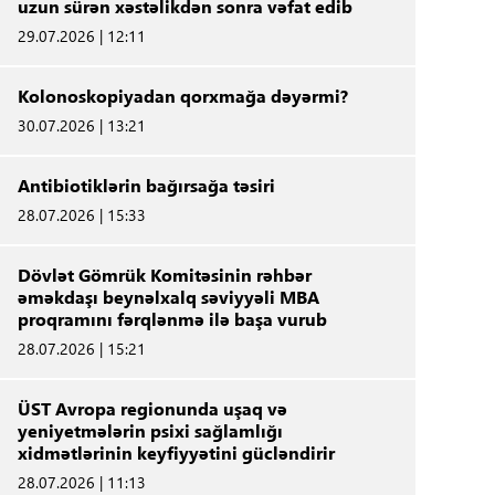
uzun sürən xəstəlikdən sonra vəfat edib
29.07.2026 | 12:11
Kolonoskopiyadan qorxmağa dəyərmi?
30.07.2026 | 13:21
Antibiotiklərin bağırsağa təsiri
28.07.2026 | 15:33
Dövlət Gömrük Komitəsinin rəhbər
əməkdaşı beynəlxalq səviyyəli MBA
proqramını fərqlənmə ilə başa vurub
28.07.2026 | 15:21
ÜST Avropa regionunda uşaq və
yeniyetmələrin psixi sağlamlığı
xidmətlərinin keyfiyyətini gücləndirir
28.07.2026 | 11:13