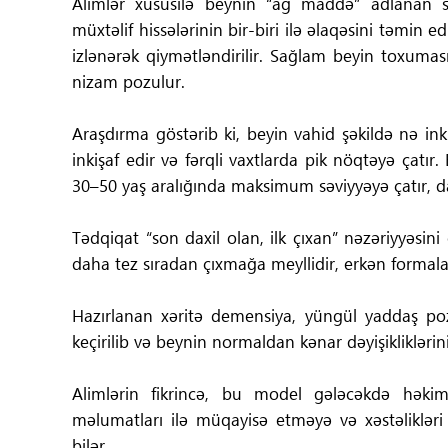
Alimlər xüsusilə beynin “ağ maddə” adlanan sin
müxtəlif hissələrinin bir-biri ilə əlaqəsini təmin e
izlənərək qiymətləndirilir. Sağlam beyin toxuma
nizam pozulur.
Araşdırma göstərib ki, beyin vahid şəkildə nə inki
inkişaf edir və fərqli vaxtlarda pik nöqtəyə çatır.
30–50 yaş aralığında maksimum səviyyəyə çatır, da
Tədqiqat “son daxil olan, ilk çıxan” nəzəriyyəsin
daha tez sıradan çıxmağa meyllidir, erkən formala
Hazırlanan xəritə demensiya, yüngül yaddaş poz
keçirilib və beynin normaldan kənar dəyişiklikləri
Alimlərin fikrincə, bu model gələcəkdə həkiml
məlumatları ilə müqayisə etməyə və xəstəlikl
bilər.