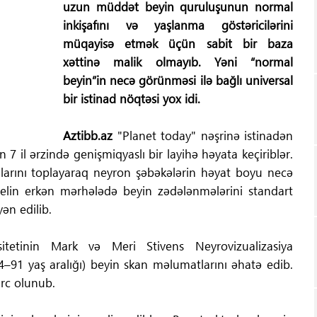
uzun müddət beyin quruluşunun normal
inkişafını və yaşlanma göstəricilərini
müqayisə etmək üçün sabit bir baza
xəttinə malik olmayıb. Yəni “normal
beyin”in necə görünməsi ilə bağlı universal
bir istinad nöqtəsi yox idi.
Aztibb.az
"Planet today" nəşrinə istinadən
 7 il ərzində genişmiqyaslı bir layihə həyata keçiriblər.
larını toplayaraq neyron şəbəkələrin həyat boyu necə
odelin erkən mərhələdə beyin zədələnmələrini standart
ən edilib.
itetinin Mark və Meri Stivens Neyrovizualizasiya
4–91 yaş aralığı) beyin skan məlumatlarını əhatə edib.
rc olunub.