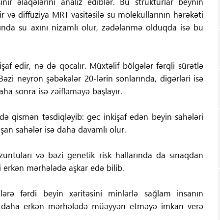
ir əlaqələrini analiz ediblər. Bu strukturlar beynin
dir və diffuziya MRT vasitəsilə su molekullarının hərəkəti
sında su axını nizamlı olur, zədələnmə olduqda isə bu
şaf edir, nə də qocalır. Müxtəlif bölgələr fərqli sürətlə
 Bəzi neyron şəbəkələr 20-lərin sonlarında, digərləri isə
ha sonra isə zəifləməyə başlayır.
i də qismən təsdiqləyib: gec inkişaf edən beyin sahələri
şan sahələr isə daha davamlı olur.
untuları və bəzi genetik risk hallarında da sınaqdan
ni erkən mərhələdə aşkar edə bilib.
ərə fərdi beyin xəritəsini minlərlə sağlam insanın
əri daha erkən mərhələdə müəyyən etməyə imkan verə