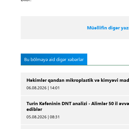
Müəllifin digər yazı
Bu bölməyə aid digər xəbərlər
Həkimlər qandan mikroplastik və kimyəvi madd
06.08.2026 | 14:01
Turin Kəfəninin DNT analizi - Alimlər 50 il ə
ediblər
05.08.2026 | 08:31