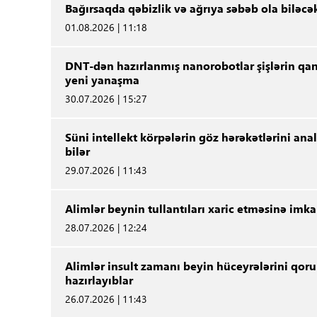
Bağırsaqda qəbizlik və ağrıya səbəb ola biləcək
01.08.2026 | 11:18
DNT-dən hazırlanmış nanorobotlar şişlərin qan
yeni yanaşma
30.07.2026 | 15:27
Süni intellekt körpələrin göz hərəkətlərini an
bilər
29.07.2026 | 11:43
Alimlər beynin tullantıları xaric etməsinə imka
28.07.2026 | 12:24
Alimlər insult zamanı beyin hüceyrələrini qo
hazırlayıblar
26.07.2026 | 11:43