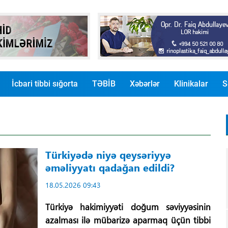
İcbari tibbi sığorta
TƏBİB
Xəbərlər
Klinikalar
S
Türkiyədə niyə qeysəriyyə
əməliyyatı qadağan edildi?
18.05.2026 09:43
Türkiyə hakimiyyəti doğum səviyyəsinin
azalması ilə mübarizə aparmaq üçün tibbi