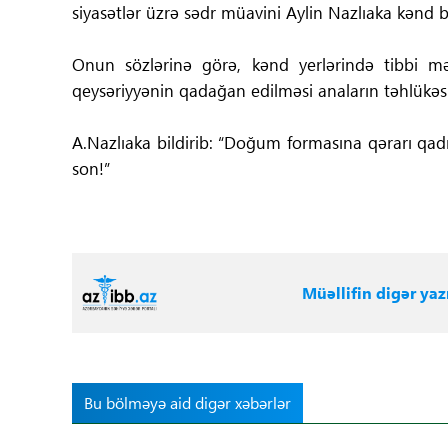
siyasətlər üzrə sədr müavini Aylin Nazlıaka kənd 
Onun sözlərinə görə, kənd yerlərində tibbi m
qeysəriyyənin qadağan edilməsi anaların təhlükəsiz
A.Nazlıaka bildirib: “Doğum formasına qərarı qadı
son!”
Müəllifin digər yazı
Bu bölməyə aid digər xəbərlər