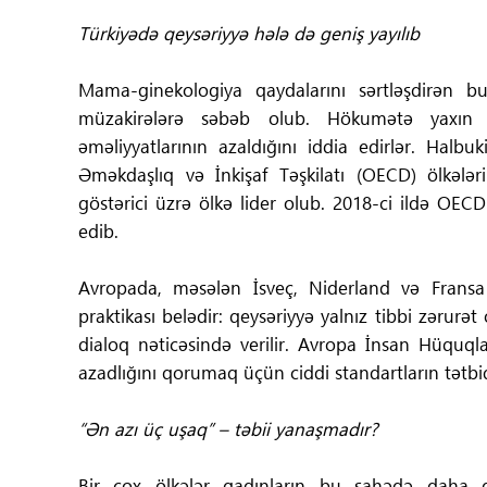
Türkiyədə qeysəriyyə hələ də geniş yayılıb
Mama-ginekologiya qaydalarını sərtləşdirən b
müzakirələrə səbəb olub. Hökumətə yaxın 
əməliyyatlarının azaldığını iddia edirlər. Halbu
Əməkdaşlıq və İnkişaf Təşkilatı (OECD) ölkələr
göstərici üzrə ölkə lider olub. 2018-ci ildə OEC
edib.
Avropada, məsələn İsveç, Niderland və Fransa
praktikası belədir: qeysəriyyə yalnız tibbi zərur
dialoq nəticəsində verilir. Avropa İnsan Hüqu
azadlığını qorumaq üçün ciddi standartların tətbiq
“Ən azı üç uşaq” – təbii yanaşmadır?
Bir çox ölkələr qadınların bu sahədə daha 