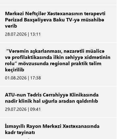
Mərkəzi Neftçilər Xəstəxanasının terapevti
Pərizad Baxşəliyeva Baku TV-yə müsahibə
verib
28.07.2026 | 13:11
“Vərəmin aşkarlanması, nəzarətli müalicə
və profilaktikasında ilkin səhiyyə xidmətinin
rolu” mövzusunda regional praktik təlim
keçirilib
01.08.2026 | 17:38
ATU-nun Tədris Cərrahiyyə Klinikasında
nadir klinik hal uğurla aradan qaldırılıb
29.07.2026 | 09:41
İsmayıllı Rayon Mərkəzi Xəstəxanasında
kadr təyinatı