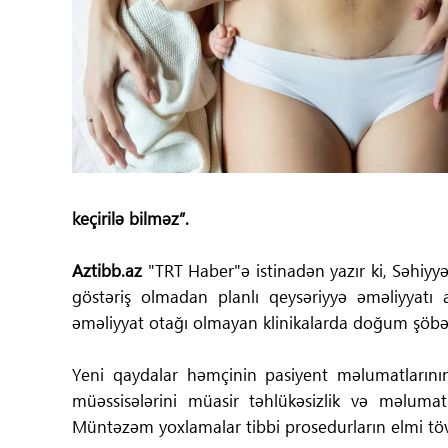
Tibbdə İKT
Regionlar
Elanlar
Gündəm
keçirilə bilməz”.
Tibbi maarifləndirmə
Aztibb.az
"TRT Haber"ə istinadən yazır ki, Səhiyyə 
Mühüm hadisələr
göstəriş olmadan planlı qeysəriyyə əməliyyatı
əməliyyat otağı olmayan klinikalarda doğum şöbəl
COVID-19
Yeni qaydalar həmçinin pasiyent məlumatlarının
ÜST
müəssisələrini müasir təhlükəsizlik və məlumat
Müntəzəm yoxlamalar tibbi prosedurların elmi töv