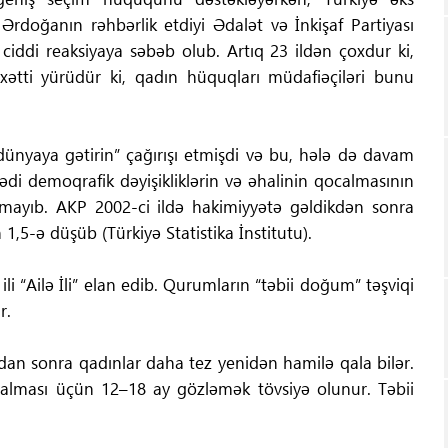
rdoğanın rəhbərlik etdiyi Ədalət və İnkişaf Partiyası
ciddi reaksiyaya səbəb olub. Artıq 23 ildən çoxdur ki,
xətti yürüdür ki, qadın hüquqları müdafiəçiləri bunu
ünyaya gətirin” çağırışı etmişdi və bu, hələ də davam
i demoqrafik dəyişikliklərin və əhalinin qocalmasının
nmayıb. AKP 2002-ci ildə hakimiyyətə gəldikdən sonra
,5-ə düşüb (Türkiyə Statistika İnstitutu).
 “Ailə İli” elan edib. Qurumların “təbii doğum” təşviqi
r.
dan sonra qadınlar daha tez yenidən hamilə qala bilər.
ğalması üçün 12–18 ay gözləmək tövsiyə olunur. Təbii