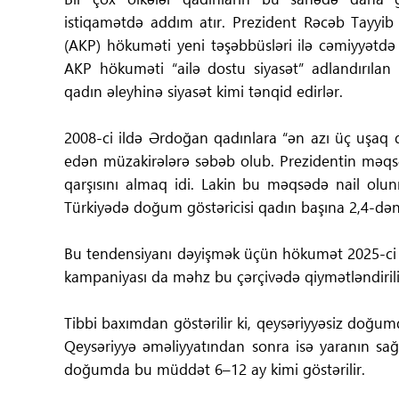
istiqamətdə addım atır. Prezident Rəcəb Tayyib Ə
(AKP) hökuməti yeni təşəbbüsləri ilə cəmiyyətdə 
AKP hökuməti “ailə dostu siyasət” adlandırılan 
qadın əleyhinə siyasət kimi tənqid edirlər.
2008-ci ildə Ərdoğan qadınlara “ən azı üç uşaq d
edən müzakirələrə səbəb olub. Prezidentin məqsəd
qarşısını almaq idi. Lakin bu məqsədə nail olu
Türkiyədə doğum göstəricisi qadın başına 2,4-dən 1
Bu tendensiyanı dəyişmək üçün hökumət 2025-ci ili
kampaniyası da məhz bu çərçivədə qiymətləndirili
Tibbi baxımdan göstərilir ki, qeysəriyyəsiz doğum
Qeysəriyyə əməliyyatından sonra isə yaranın sa
doğumda bu müddət 6–12 ay kimi göstərilir.