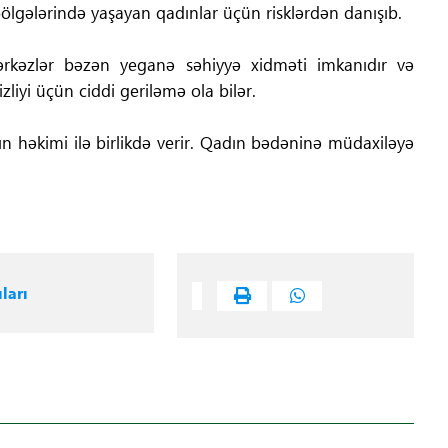
bölgələrində yaşayan qadınlar üçün risklərdən danışıb.
ərkəzlər bəzən yeganə səhiyyə xidməti imkanıdır və
liyi üçün ciddi geriləmə ola bilər.
n həkimi ilə birlikdə verir. Qadın bədəninə müdaxiləyə
ları