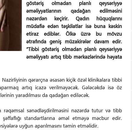
göstəriş olmadan planlı qeysəriyyə
əməliyyatlarının qadağan edilməsini
nəzərdən keçirir. Qadın hüquqlarını
müdafiə edən təşkilatlar isə buna kəskin
etiraz ediblər. Ölkə üzrə bu mövzu
ətrafında geniş müzakirələr davam edir.
“Tibbi göstəriş olmadan planlı qeysəriyyə
əməliyyatı artıq tibb mərkəzlərində həyata
Nazirliyinin qərarçna əsasən kiçik özəl klinikalara tibbi
 aparmaq artıq icazə verilməyəcək. Gələcəkdə isə öz
ərinin yaradılması da qadağan ediləcək.
 rəqəmsal sənədləşdirilməsini nəzərdə tutur və tibb
 şəffaflığı standartlarına əməl etməyə məcbur edir.
siyələrə uyğun aparılmasını təmin etməlidir.