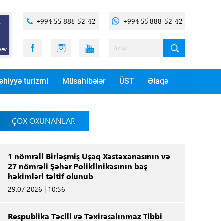
+994 55 888-52-42
+994 55 888-52-42
əhiyyə turizmi
Müsahibələr
ÜST
Əlaqə
ÇOX OXUNANLAR
1 nömrəli Birləşmiş Uşaq Xəstəxanasının və
27 nömrəli Şəhər Poliklinikasının baş
həkimləri təltif olunub
29.07.2026 | 10:56
Respublika Təcili və Təxirəsalınmaz Tibbi