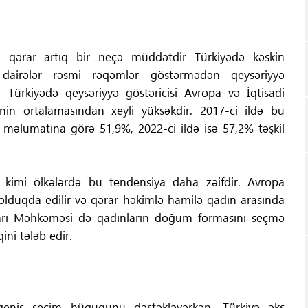
u qərar artıq bir neçə müddətdir Türkiyədə kəskin
dairələr rəsmi rəqəmlər göstərmədən qeysəriyyə
ki Türkiyədə qeysəriyyə göstəricisi Avropa və İqtisadi
inin ortalamasından xeyli yüksəkdir. 2017-ci ildə bu
D məlumatına görə 51,9%, 2022-ci ildə isə 57,2% təşkil
 kimi ölkələrdə bu tendensiya daha zəifdir. Avropa
ət olduqda edilir və qərar həkimlə hamilə qadın arasında
qları Məhkəməsi də qadınların doğum formasını seçmə
ini tələb edir.
geniş seçim hüququnu dəstəkləyərkən, Türkiyə əks