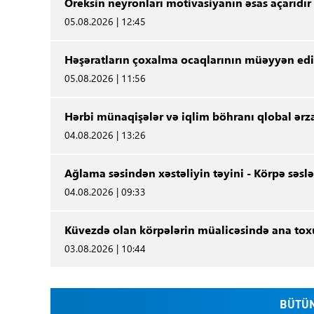
Oreksin neyronları motivasiyanın əsas açarıdır
05.08.2026 | 12:45
Həşəratların çoxalma ocaqlarının müəyyən edi
05.08.2026 | 11:56
Hərbi münaqişələr və iqlim böhranı qlobal ərza
04.08.2026 | 13:26
Ağlama səsindən xəstəliyin təyini - Körpə səslər
04.08.2026 | 09:33
Küvezdə olan körpələrin müalicəsində ana to
03.08.2026 | 10:44
BÜTÜN