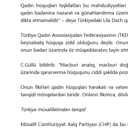
Qadın hüquqları təşkilatları bu məhdudiyyətləri s
qadın bədəninə nəzarət və günahlandırma üzərin
diktə etməməlidir” – deyə Türkiyədəki Lila Dach qad
Türkiyə Qadın Assosiasiyaları Federasiyasının (TK
beynəlxalq hüquqa zidd olduğunu deyib. Onun
onun bədən üzərində öz müqəddəratını təyin et
C.Güllü bildirib: “Məcburi analıq, məcburi d
üzərində qərarvermə hüququnu ciddi şəkildə poz
Onun fikirləri qadın hüquqları hərəkatı və vətə
tənqidi mövqelərdən biridir. Onların fikrincə, döv
Türkiyə müxalifətindən tənqid
Müxalif Cümhuriyyət Xalq Partiyası (CHP) da bu qə