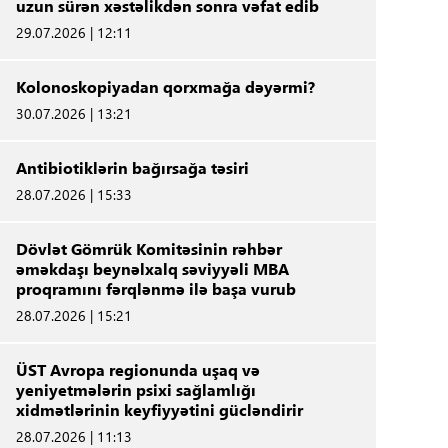
uzun sürən xəstəlikdən sonra vəfat edib
29.07.2026 | 12:11
Kolonoskopiyadan qorxmağa dəyərmi?
30.07.2026 | 13:21
Antibiotiklərin bağırsağa təsiri
28.07.2026 | 15:33
Dövlət Gömrük Komitəsinin rəhbər
əməkdaşı beynəlxalq səviyyəli MBA
proqramını fərqlənmə ilə başa vurub
28.07.2026 | 15:21
ÜST Avropa regionunda uşaq və
yeniyetmələrin psixi sağlamlığı
xidmətlərinin keyfiyyətini gücləndirir
28.07.2026 | 11:13