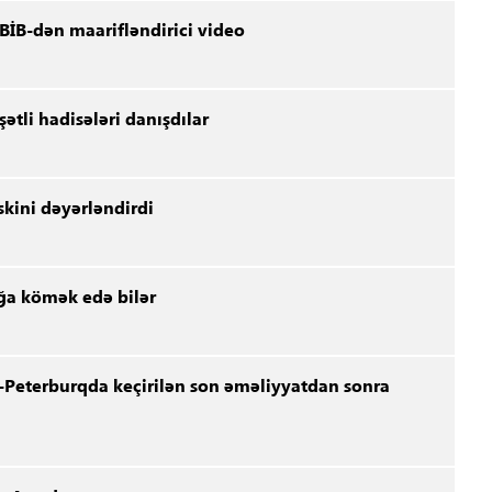
BİB-dən maarifləndirici video
ətli hadisələri danışdılar
kini dəyərləndirdi
ğa kömək edə bilər
-Peterburqda keçirilən son əməliyyatdan sonra