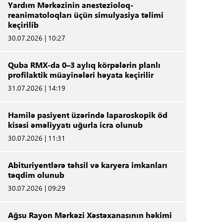
Yardım Mərkəzinin anestezioloq-
reanimatoloqları üçün simulyasiya təlimi
keçirilib
30.07.2026 | 10:27
Quba RMX-da 0–3 aylıq körpələrin planlı
profilaktik müayinələri həyata keçirilir
31.07.2026 | 14:19
Hamilə pasiyent üzərində laparoskopik öd
kisəsi əməliyyatı uğurla icra olunub
30.07.2026 | 11:31
Abituriyentlərə təhsil və karyera imkanları
təqdim olunub
30.07.2026 | 09:29
Ağsu Rayon Mərkəzi Xəstəxanasının həkimi