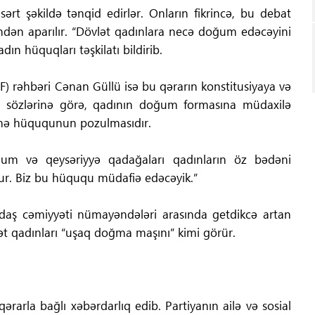
ərt şəkildə tənqid edirlər. Onların fikrincə, bu debat
dən aparılır. “Dövlət qadınlara necə doğum edəcəyini
ın hüquqları təşkilatı bildirib.
DF) rəhbəri Cənan Güllü isə bu qərarın konstitusiyaya və
 sözlərinə görə, qadının doğum formasına müdaxilə
mə hüququnun pozulmasıdır.
oğum və qeysəriyyə qadağaları qadınların öz bədəni
ur. Biz bu hüququ müdafiə edəcəyik.”
ndaş cəmiyyəti nümayəndələri arasında getdikcə artan
lət qadınları “uşaq doğma maşını” kimi görür.
rarla bağlı xəbərdarlıq edib. Partiyanın ailə və sosial