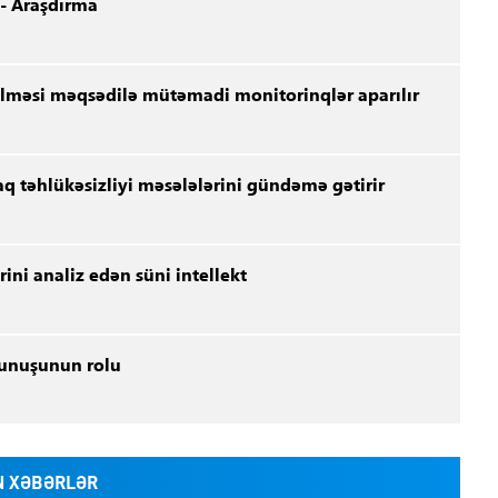
 - Araşdırma
lməsi məqsədilə mütəmadi monitorinqlər aparılır
q təhlükəsizliyi məsələlərini gündəmə gətirir
ini analiz edən süni intellekt
xunuşunun rolu
 XƏBƏRLƏR