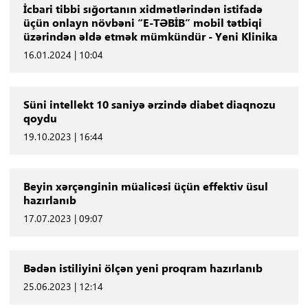
İcbari tibbi sığortanın xidmətlərindən istifadə
üçün onlayn növbəni “E-TƏBİB” mobil tətbiqi
üzərindən əldə etmək mümkündür - Yeni Klinika
16.01.2024 | 10:04
Süni intellekt 10 saniyə ərzində diabet diaqnozu
qoydu
19.10.2023 | 16:44
Beyin xərçənginin müalicəsi üçün effektiv üsul
hazırlanıb
17.07.2023 | 09:07
Bədən istiliyini ölçən yeni proqram hazırlanıb
25.06.2023 | 12:14