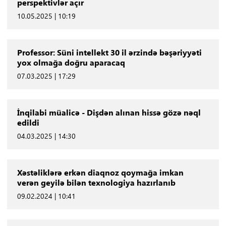
perspektivlər açır
10.05.2025 | 10:19
Professor: Süni intellekt 30 il ərzində bəşəriyyəti
yox olmağa doğru aparacaq
07.03.2025 | 17:29
İnqilabi müalicə - Dişdən alınan hissə gözə nəql
edildi
04.03.2025 | 14:30
Xəstəliklərə erkən diaqnoz qoymağa imkan
verən geyilə bilən texnologiya hazırlanıb
09.02.2024 | 10:41