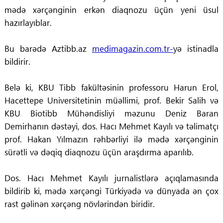
mədə xərçənginin erkən diaqnozu üçün yeni üsul
hazırlayıblar.
Bu barədə Aztibb.az
medimagazin.com.tr-
yə istinadla
bildirir.
Belə ki, KBU Tibb fakültəsinin professoru Harun Erol,
Hacettepe Universitetinin müəllimi, prof. Bekir Salih və
KBU Biotibb Mühəndisliyi məzunu Deniz Baran
Demirhanın dəstəyi, dos. Hacı Mehmet Kayılı və təlimatçı
prof. Hakan Yılmazın rəhbərliyi ilə mədə xərçənginin
sürətli və dəqiq diaqnozu üçün araşdırma aparılıb.
Dos. Hacı Mehmet Kayılı jurnalistlərə açıqlamasında
bildirib ki, mədə xərçəngi Türkiyədə və dünyada ən çox
rast gəlinən xərçəng növlərindən biridir.