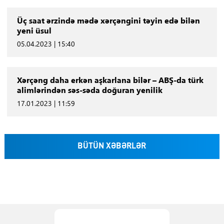
Üç saat ərzində mədə xərçəngini təyin edə bilən
yeni üsul
05.04.2023 | 15:40
Xərçəng daha erkən aşkarlana bilər – ABŞ-da türk
alimlərindən səs-səda doğuran yenilik
17.01.2023 | 11:59
BÜTÜN XƏBƏRLƏR