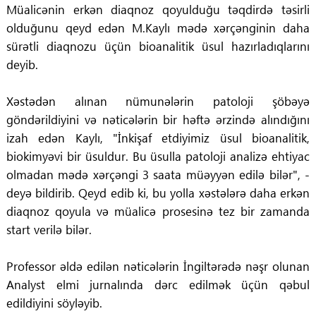
Müalicənin erkən diaqnoz qoyulduğu təqdirdə təsirli
olduğunu qeyd edən M.Kaylı mədə xərçənginin daha
sürətli diaqnozu üçün bioanalitik üsul hazırladıqlarını
deyib.
Xəstədən alınan nümunələrin patoloji şöbəyə
göndərildiyini və nəticələrin bir həftə ərzində alındığını
izah edən Kaylı, "İnkişaf etdiyimiz üsul bioanalitik,
biokimyəvi bir üsuldur. Bu üsulla patoloji analizə ehtiyac
olmadan mədə xərçəngi 3 saata müəyyən edilə bilər", -
deyə bildirib. Qeyd edib ki, bu yolla xəstələrə daha erkən
diaqnoz qoyula və müalicə prosesinə tez bir zamanda
start verilə bilər.
Professor əldə edilən nəticələrin İngiltərədə nəşr olunan
Analyst elmi jurnalında dərc edilmək üçün qəbul
edildiyini söyləyib.