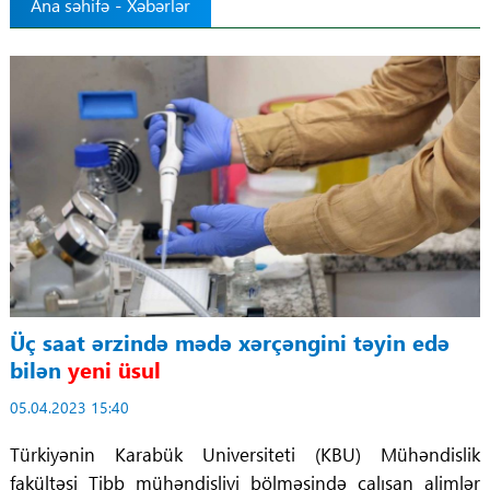
Ana səhifə
-
Xəbərlər
Tibbdə İKT
Regionlar
Elanlar
Gündəm
Tibbi maarifləndirmə
Mühüm hadisələr
Üç saat ərzində mədə xərçəngini təyin edə
bilən
yeni üsul
COVID-19
05.04.2023 15:40
ÜST
Türkiyənin Karabük Universiteti (KBU) Mühəndislik
fakültəsi Tibb mühəndisliyi bölməsində çalışan alimlər