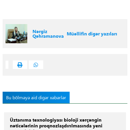
Nərgiz
Müəllifin digər yazıları
Qəhramanova
Bu bölməyə aid digər xəbərlər
Üztanıma texnologiyası bioloji xərçəngin
nəticələrinin proqnozlaşdırılmasında yeni