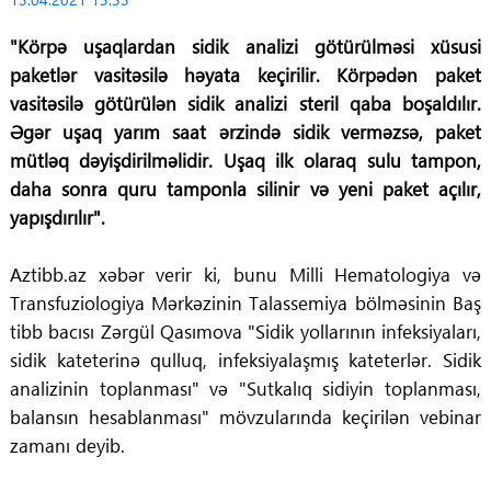
"Körpə uşaqlardan sidik analizi götürülməsi xüsusi
paketlər vasitəsilə həyata keçirilir. Körpədən paket
vasitəsilə götürülən sidik analizi steril qaba boşaldılır.
Əgər uşaq yarım saat ərzində sidik verməzsə, paket
mütləq dəyişdirilməlidir. Uşaq ilk olaraq sulu tampon,
daha sonra quru tamponla silinir və yeni paket açılır,
yapışdırılır".
Aztibb.az xəbər verir ki, bunu Milli Hematologiya və
Transfuziologiya Mərkəzinin Talassemiya bölməsinin Baş
tibb bacısı Zərgül Qasımova "Sidik yollarının infeksiyaları,
sidik kateterinə qulluq, infeksiyalaşmış kateterlər. Sidik
analizinin toplanması" və "Sutkalıq sidiyin toplanması,
balansın hesablanması" mövzularında keçirilən vebinar
zamanı deyib.