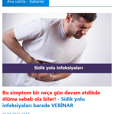
Ana səhifə
-
Xəbərlər
Tibbdə İKT
Regionlar
Elanlar
Gündəm
Tibbi maarifləndirmə
Mühüm hadisələr
COVID-19
Bu simptom bir neçə gün davam etdikdə
ölümə səbəb ola bilər!
- Sidik yolu
ÜST
infeksiyaları barədə VEBİNAR
15.04.2021 13:55