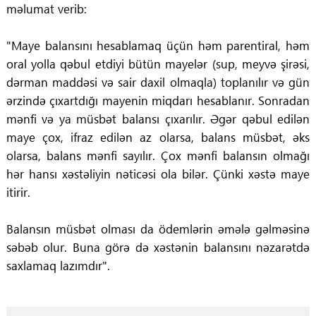
məlumat verib:
"Maye balansını hesablamaq üçün həm parentiral, həm
oral yolla qəbul etdiyi bütün mayelər (sup, meyvə şirəsi,
dərman maddəsi və sair daxil olmaqla) toplanılır və gün
ərzində çıxartdığı mayenin miqdarı hesablanır. Sonradan
mənfi və ya müsbət balansı çıxarılır. Əgər qəbul edilən
maye çox, ifraz edilən az olarsa, balans müsbət, əks
olarsa, balans mənfi sayılır. Çox mənfi balansın olmağı
hər hansı xəstəliyin nəticəsi ola bilər. Çünki xəstə maye
itirir.
Balansın müsbət olması da ödemlərin əmələ gəlməsinə
səbəb olur. Buna görə də xəstənin balansını nəzarətdə
saxlamaq lazımdır".