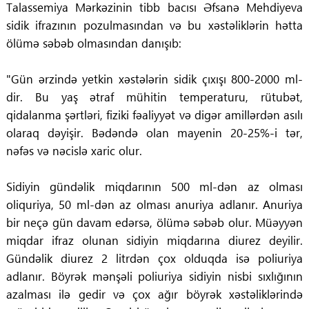
Talassemiya Mərkəzinin tibb bacısı Əfsanə Mehdiyeva
sidik ifrazının pozulmasından və bu xəstəliklərin hətta
ölümə səbəb olmasından danışıb:
"Gün ərzində yetkin xəstələrin sidik çıxışı 800-2000 ml-
dir. Bu yaş ətraf mühitin temperaturu, rütubət,
qidalanma şərtləri, fiziki fəaliyyət və digər amillərdən asılı
olaraq dəyişir. Bədəndə olan mayenin 20-25%-i tər,
nəfəs və nəcislə xaric olur.
Sidiyin gündəlik miqdarının 500 ml-dən az olması
oliquriya, 50 ml-dən az olması anuriya adlanır. Anuriya
bir neçə gün davam edərsə, ölümə səbəb olur. Müəyyən
miqdar ifraz olunan sidiyin miqdarına diurez deyilir.
Gündəlik diurez 2 litrdən çox olduqda isə poliuriya
adlanır. Böyrək mənşəli poliuriya sidiyin nisbi sıxlığının
azalması ilə gedir və çox ağır böyrək xəstəliklərində