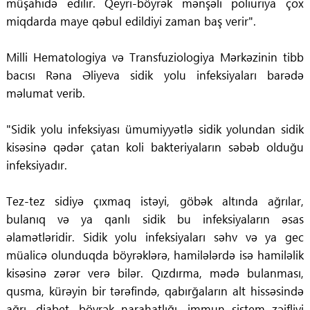
müşahidə edilir. Qeyri-böyrək mənşəli poliuriya çox
miqdarda maye qəbul edildiyi zaman baş verir".
Milli Hematologiya və Transfuziologiya Mərkəzinin tibb
bacısı Rəna Əliyeva sidik yolu infeksiyaları barədə
məlumat verib.
"Sidik yolu infeksiyası ümumiyyətlə sidik yolundan sidik
kisəsinə qədər çatan koli bakteriyaların səbəb olduğu
infeksiyadır.
Tez-tez sidiyə çıxmaq istəyi, göbək altında ağrılar,
bulanıq və ya qanlı sidik bu infeksiyaların əsas
əlamətləridir. Sidik yolu infeksiyaları səhv və ya gec
müalicə olunduqda böyrəklərə, hamilələrdə isə hamiləlik
kisəsinə zərər verə bilər. Qızdırma, mədə bulanması,
qusma, kürəyin bir tərəfində, qabırğaların alt hissəsində
ağrı, diabet, böyrək narahatlığı, immun sistem zəifliyi