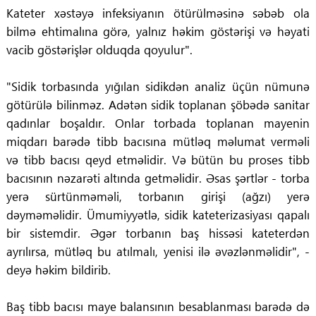
Kateter xəstəyə infeksiyanın ötürülməsinə səbəb ola
bilmə ehtimalına görə, yalnız həkim göstərişi və həyati
vacib göstərişlər olduqda qoyulur".
"Sidik torbasında yığılan sidikdən analiz üçün nümunə
götürülə bilinməz. Adətən sidik toplanan şöbədə sanitar
qadınlar boşaldır. Onlar torbada toplanan mayenin
miqdarı barədə tibb bacısına mütləq məlumat verməli
və tibb bacısı qeyd etməlidir. Və bütün bu proses tibb
bacısının nəzarəti altında getməlidir. Əsas şərtlər - torba
yerə sürtünməməli, torbanın girişi (ağzı) yerə
dəyməməlidir. Ümumiyyətlə, sidik kateterizasiyası qapalı
bir sistemdir. Əgər torbanın baş hissəsi kateterdən
ayrılırsa, mütləq bu atılmalı, yenisi ilə əvəzlənməlidir", -
deyə həkim bildirib.
Baş tibb bacısı maye balansının besablanması barədə də