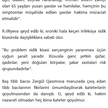
olan 65 yaşdan yuxarı şəxslər və hamilələr, həmçinin bu
simptomlar müşahidə edilən şəxslər həkimə müraciət
etməlidir".
R.Əliyeva qeyd edib ki, xroniki hala keçən infeksiya sidik
kisəsində dəyişikliklərə səbəb olur.
"Bu problem sidik kisəsi xərçənginin yaranması üçün
uyğun şərait yaradır. Xüsusilə gənc yetkin qızlar,
qadınlar, yeni doğulan körpələr, şəkər xəstələri risk
qrupundadırlar".
Baş tibb bacısı Zərgül Qasımova məruzədə çıxış edən
tibb bacılarının fikirlərini ümumiləşdirərək kateterlərin
qoyulmasından da danışıb. O, qeyd edib ki, həkim
nəzarəti olmadan heç kimə kateter qoyulmur.