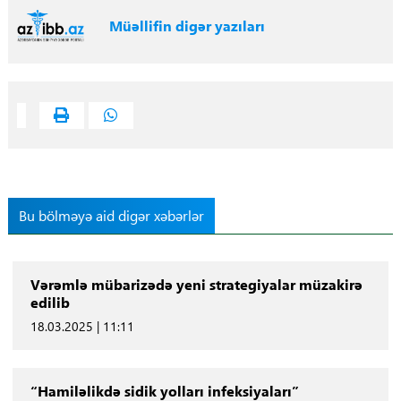
Müəllifin digər yazıları
Bu bölməyə aid digər xəbərlər
Vərəmlə mübarizədə yeni strategiyalar müzakirə
edilib
18.03.2025 | 11:11
“Hamiləlikdə sidik yolları infeksiyaları”