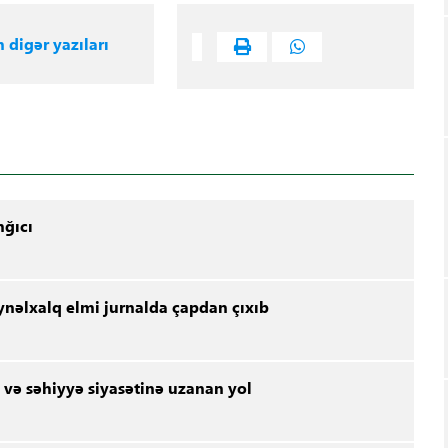
n digər yazıları
nğıcı
ynəlxalq elmi jurnalda çapdan çıxıb
 və səhiyyə siyasətinə uzanan yol