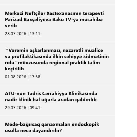
Mərkəzi Neftçilər Xəstəxanasının terapevti
Pərizad Baxşəliyeva Baku TV-yə müsahibə
verib
28.07.2026 | 13:11
“Vərəmin aşkarlanması, nəzarətli müalicə
və profilaktikasında ilkin səhiyyə xidmətinin
rolu” mövzusunda regional praktik təlim
keçirilib
01.08.2026 | 17:38
ATU-nun Tədris Cərrahiyyə Klinikasında
nadir klinik hal uğurla aradan qaldırılıb
29.07.2026 | 09:41
Mədə-bağırsaq qanaxmaları endoskopik
üsulla necə dayandırılır?