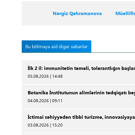
Nərgiz Qəhramanova
Müəllifi
Bu bölməyə aid digər xəbərlər
İlk 2 il: immunitetin təməli, tolerantlığın başla
05.08.2026 | 14:48
Botanika İnstitutunun alimlərinin tədqiqatı be
04.08.2026 | 09:11
İctimai səhiyyədən tibbi turizmə, innovasiyaya
03.08.2026 | 15:20