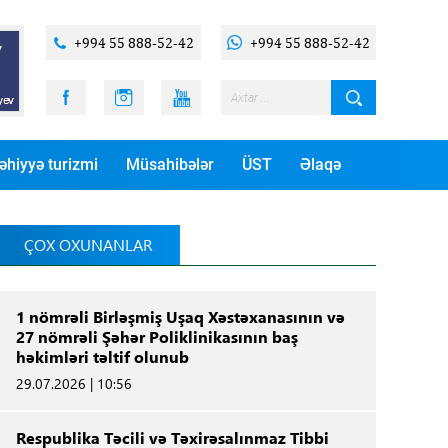
+994 55 888-52-42
+994 55 888-52-42
əhiyyə turizmi
Müsahibələr
ÜST
Əlaqə
ÇOX OXUNANLAR
1 nömrəli Birləşmiş Uşaq Xəstəxanasının və
27 nömrəli Şəhər Poliklinikasının baş
həkimləri təltif olunub
29.07.2026 | 10:56
Respublika Təcili və Təxirəsalınmaz Tibbi