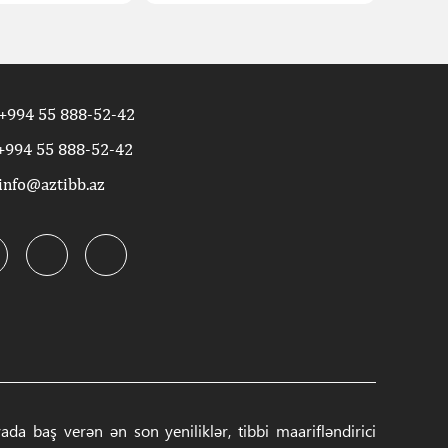
+994 55 888-52-42
+994 55 888-52-42
info@aztibb.az
a baş verən ən son yeniliklər, tibbi maarifləndirici