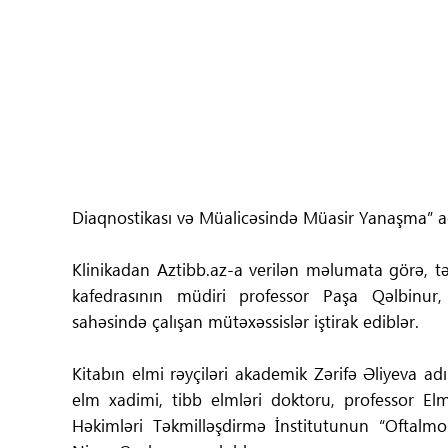
Tibbdə İKT
Regionlar
Elanlar
Gündəm
Diaqnostikası və Müalicəsində Müasir Yanaşma” adlı
Tibbi maarifləndirmə
Klinikadan Aztibb.az-a verilən məlumata görə, t
Mühüm hadisələr
kafedrasının müdiri professor Paşa Qəlbinur,
sahəsində çalışan mütəxəssislər iştirak ediblər.
COVID-19
Kitabın elmi rəyçiləri akademik Zərifə Əliyeva a
ÜST
elm xadimi, tibb elmləri doktoru, professor E
Həkimləri Təkmilləşdirmə İnstitutunun “Oftalmol