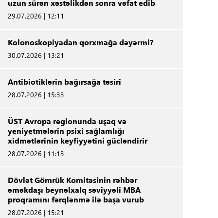
uzun sürən xəstəlikdən sonra vəfat edib
29.07.2026 | 12:11
Kolonoskopiyadan qorxmağa dəyərmi?
30.07.2026 | 13:21
Antibiotiklərin bağırsağa təsiri
28.07.2026 | 15:33
ÜST Avropa regionunda uşaq və
yeniyetmələrin psixi sağlamlığı
xidmətlərinin keyfiyyətini gücləndirir
28.07.2026 | 11:13
Dövlət Gömrük Komitəsinin rəhbər
əməkdaşı beynəlxalq səviyyəli MBA
proqramını fərqlənmə ilə başa vurub
28.07.2026 | 15:21