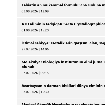
Təbiətin ən mükəmməl formulu: ana südünə m
03.08.2026 | 12:09
ATU aliminin tədqiqatı “Acta Crystallographica
01.08.2026 | 15:20
İctimai səhiyyə: Xəstəliklərin qarşısını alan,
27.07.2026 | 14:06
Molekulyar Biologiya İnstitutunun elmi jurna
olunub
27.07.2026 | 09:15
Azərbaycanın dərman bitkiləri dünya elminin
23.07.2026 | 15:30
Mərkəzi Gömrük Hospitalının reanimatoloqunu