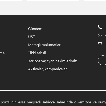
Gündəm
ÜST
Maraqlı məlumatlar
rmə
Tibbi təhsil
Xaricdə yaşayan həkimlərimiz
Aksiyalar, kampaniyalar
 portalının əsas məqsədi səhiyyə sahəsində ölkəmizdə və dünyad