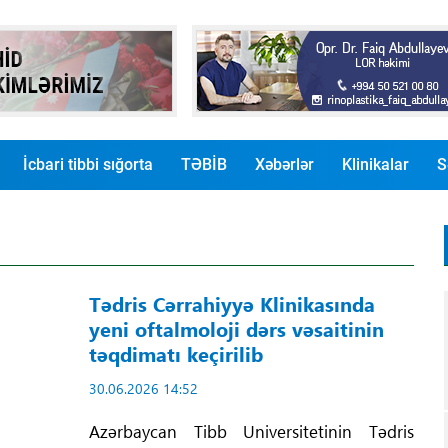
İcbari tibbi sığorta
TƏBİB
Xəbərlər
Klinikalar
S
Tədris Cərrahiyyə Klinikasında
yeni oftalmoloji dərs vəsaitinin
təqdimatı keçirilib
30.06.2026 14:52
Azərbaycan Tibb Universitetinin Tədris