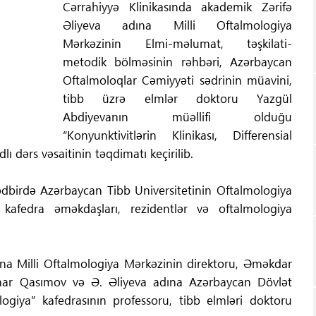
Cərrahiyyə Klinikasında akademik Zərifə
Əliyeva adına Milli Oftalmologiya
Mərkəzinin Elmi-məlumat, təşkilati-
metodik bölməsinin rəhbəri, Azərbaycan
Oftalmoloqlar Cəmiyyəti sədrinin müavini,
tibb üzrə elmlər doktoru Yazgül
Abdiyevanın müəllifi olduğu
“Konyunktivitlərin Klinikası, Differensial
 dərs vəsaitinin təqdimatı keçirilib.
ədbirdə Azərbaycan Tibb Universitetinin Oftalmologiya
 kafedra əməkdaşları, rezidentlər və oftalmologiya
dına Milli Oftalmologiya Mərkəzinin direktoru, Əməkdar
lmar Qasımov və Ə. Əliyeva adına Azərbaycan Dövlət
ogiya” kafedrasının professoru, tibb elmləri doktoru