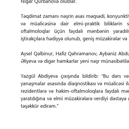
Nigar Qurbanova olublar.
Təqdimat zamanı nəşrin əsas məqsədi, konyunktivi
və müalicəsinə dair elmi-praktik biliklərin s
oftalmoloqlar üçün faydalı mənbənin yaradıl
iştirakçılara hədiyyə olunub, geniş müzakirələr və s
Aysel Qəlbinur, Hafiz Qəhrəmanov, Aybəniz Abdu
Əliyeva və digər həmkarlar yeni nəşr münasibətilə m
Yazgül Abdiyeva çıxışında bildirib: “Bu dərs və
yanaşmalar əsasında diaqnostikası və müalicəsi ilə 
rezidentlərə və həkim-oftalmoloqlara faydalı mə
yaratdığına və elmi müzakirələrə verdiyi dəstəy
təşəkkür edirəm.”