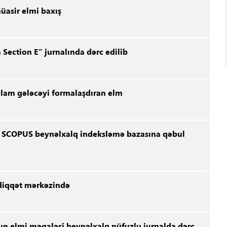
üasir elmi baxış
 Section E” jurnalında dərc edilib
 sağlam gələcəyi formalaşdıran elm
lı SCOPUS beynəlxalq indeksləmə bazasına qəbul
 diqqət mərkəzində
n elmi məqaləsi beynəlxalq nüfuzlu jurnalda dərc