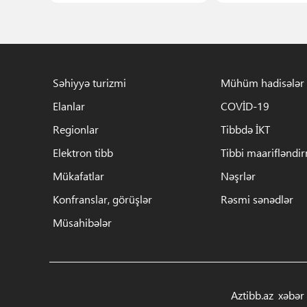
Səhiyyə turizmi
Mühüm hadisələr
Elanlar
COVİD-19
Regionlar
Tibbdə İKT
Elektron tibb
Tibbi maarifləndi
Mükafatlar
Nəşrlər
Konfranslar, görüşlər
Rəsmi sənədlər
Müsahibələr
Aztibb.az xəbər