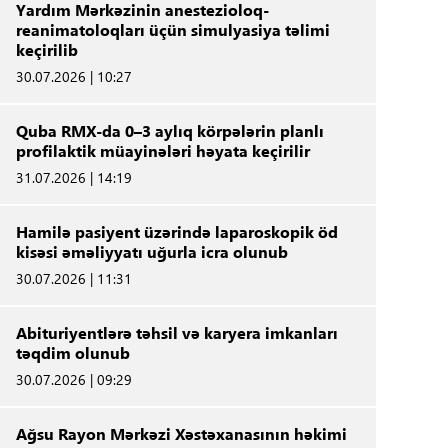
Yardım Mərkəzinin anestezioloq-
reanimatoloqları üçün simulyasiya təlimi
keçirilib
30.07.2026 | 10:27
Quba RMX-da 0–3 aylıq körpələrin planlı
profilaktik müayinələri həyata keçirilir
31.07.2026 | 14:19
Hamilə pasiyent üzərində laparoskopik öd
kisəsi əməliyyatı uğurla icra olunub
30.07.2026 | 11:31
Abituriyentlərə təhsil və karyera imkanları
təqdim olunub
30.07.2026 | 09:29
Ağsu Rayon Mərkəzi Xəstəxanasının həkimi