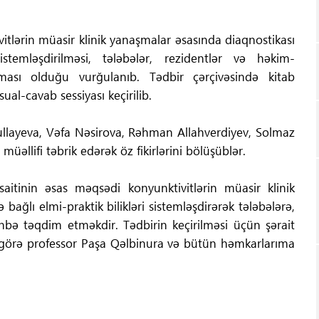
tlərin müasir klinik yanaşmalar əsasında diaqnostikası
istemləşdirilməsi, tələbələr, rezidentlər və həkim-
ması olduğu vurğulanıb. Tədbir çərçivəsində kitab
ual-cavab sessiyası keçirilib.
llayeva, Vəfa Nəsirova, Rəhman Allahverdiyev, Solmaz
üəllifi təbrik edərək öz fikirlərini bölüşüblər.
saitinin əsas məqsədi konyunktivitlərin müasir klinik
bağlı elmi-praktik bilikləri sistemləşdirərək tələbələrə,
nbə təqdim etməkdir. Tədbirin keçirilməsi üçün şərait
ə görə professor Paşa Qəlbinura və bütün həmkarlarıma