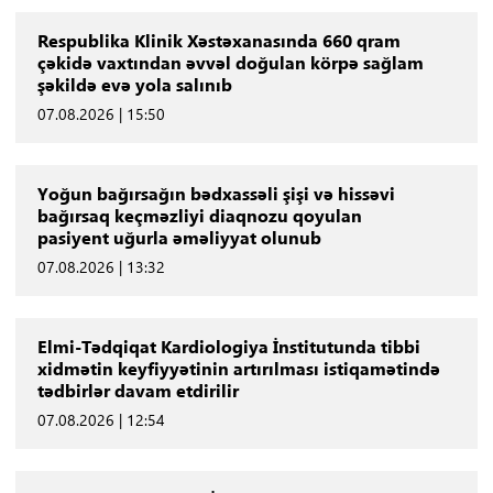
Respublika Klinik Xəstəxanasında 660 qram
çəkidə vaxtından əvvəl doğulan körpə sağlam
şəkildə evə yola salınıb
07.08.2026 | 15:50
Yoğun bağırsağın bədxassəli şişi və hissəvi
bağırsaq keçməzliyi diaqnozu qoyulan
pasiyent uğurla əməliyyat olunub
07.08.2026 | 13:32
Elmi-Tədqiqat Kardiologiya İnstitutunda tibbi
xidmətin keyfiyyətinin artırılması istiqamətində
tədbirlər davam etdirilir
07.08.2026 | 12:54