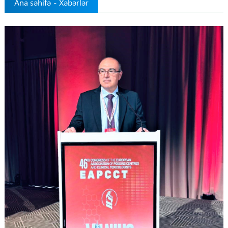
Ana səhifə
-
Xəbərlər
Tibbdə İKT
Regionlar
Elanlar
Gündəm
Tibbi maarifləndirmə
Mühüm hadisələr
COVID-19
ÜST