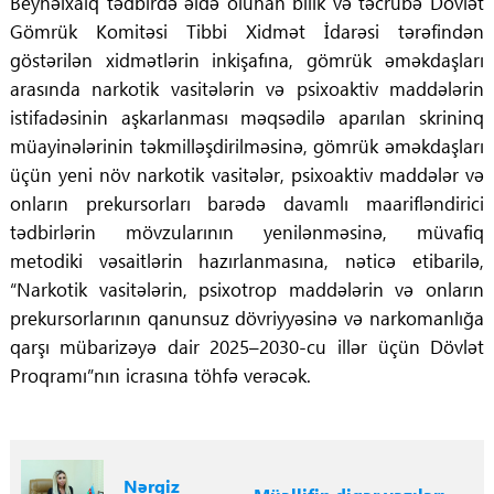
Beynəlxalq tədbirdə əldə olunan bilik və təcrübə Dövlət
Gömrük Komitəsi Tibbi Xidmət İdarəsi tərəfindən
göstərilən xidmətlərin inkişafına, gömrük əməkdaşları
arasında narkotik vasitələrin və psixoaktiv maddələrin
istifadəsinin aşkarlanması məqsədilə aparılan skrininq
müayinələrinin təkmilləşdirilməsinə, gömrük əməkdaşları
üçün yeni növ narkotik vasitələr, psixoaktiv maddələr və
onların prekursorları barədə davamlı maarifləndirici
tədbirlərin mövzularının yenilənməsinə, müvafiq
metodiki vəsaitlərin hazırlanmasına, nəticə etibarilə,
“Narkotik vasitələrin, psixotrop maddələrin və onların
prekursorlarının qanunsuz dövriyyəsinə və narkomanlığa
qarşı mübarizəyə dair 2025–2030-cu illər üçün Dövlət
Proqramı”nın icrasına töhfə verəcək.
Nərgiz