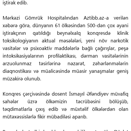
iştirak edib.
Mərkəzi Gömrük Hospitalından Aztibb.az-a verilən
xəbərə görə, dünyanın 61 ölkəsindən 500-dən çox əyani
iştirakçının qatıldığı beynəlxalq konqresdə klinik
toksikologiyanın aktual məsələləri, yeni növ narkotik
vasitələr və psixoaktiv maddələrlə bağlı çağırışlar, peşə
intoksikasiyalarının profilaktikası, dərman vasitələrinin
arzuolunmaz təsirlərinə nəzarət, zəhərlənmələrin
diaqnostikası və müalicəsində müasir yanaşmalar geniş
müzakirə olunub.
Konqres çərçivəsində dosent İsmayıl Əfəndiyev müvafiq
sahələr üzrə ölkəmizin təcrübəsini bölüşüb,
təqdimatlarla çıxış edib və müxtəlif ölkələrdən olan
mütəxəssislərlə fikir mübadiləsi aparıb.