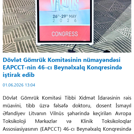
Dövlət Gömrük Komitəsinin nümayəndəsi
EAPCCT-nin 46-cı Beynəlxalq Konqresində
iştirak edib
01.06.2026 13:04
Dövlət Gömrük Komitəsi Tibbi Xidmət İdarəsinin rəis
müavini, tibb üzrə fəlsəfə doktoru, dosent İsmayıl
Əfəndiyev Litvanın Vilnüs şəhərində keçirilən Avropa
Toksikoloji Mərkəzlər və Klinik Toksikoloqlar
Assosiasiyasının (EAPCCT) 46-cı Beynəlxalq Konqresində