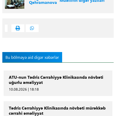
Müəllifin digər yazıları
Qəhramanova
Bu bölməyə aid digər xəbərlər
ATU-nun Tədris Cərrahiyyə Klinikasında növbəti
uğurlu əməliyyat
10.08.2026 | 18:18
Tədris Cərrahiyyə Klinikasında növbəti mürəkkəb
cərrahi əməliyyat