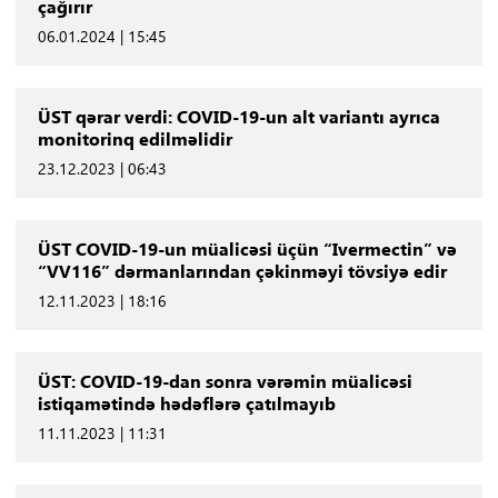
çağırır
06.01.2024 | 15:45
ÜST qərar verdi: COVID-19-un alt variantı ayrıca
monitorinq edilməlidir
23.12.2023 | 06:43
ÜST COVID-19-un müalicəsi üçün “Ivermectin” və
“VV116” dərmanlarından çəkinməyi tövsiyə edir
12.11.2023 | 18:16
ÜST: COVID-19-dan sonra vərəmin müalicəsi
istiqamətində hədəflərə çatılmayıb
11.11.2023 | 11:31