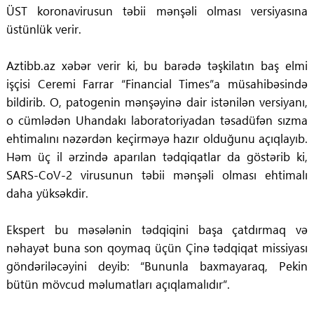
ÜST koronavirusun təbii mənşəli olması versiyasına
üstünlük verir.
Aztibb.az xəbər verir ki, bu barədə təşkilatın baş elmi
işçisi Ceremi Farrar “Financial Times”a müsahibəsində
bildirib. O, patogenin mənşəyinə dair istənilən versiyanı,
o cümlədən Uhandakı laboratoriyadan təsadüfən sızma
ehtimalını nəzərdən keçirməyə hazır olduğunu açıqlayıb.
Həm üç il ərzində aparılan tədqiqatlar da göstərib ki,
SARS-CoV-2 virusunun təbii mənşəli olması ehtimalı
daha yüksəkdir.
Ekspert bu məsələnin tədqiqini başa çatdırmaq və
nəhayət buna son qoymaq üçün Çinə tədqiqat missiyası
göndəriləcəyini deyib: “Bununla baxmayaraq, Pekin
bütün mövcud məlumatları açıqlamalıdır”.