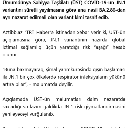
Ümumdünya Səhiyyə Təşkilatı (ÜST) COVID-19-un JN.1
variantını sürətli yayılmasına görə ana nəsil BA.2.86-dan
ayrı nəzarət edilməli olan variant kimi təsnif edib.
Aztibb.az “TRT Haber”ə istinadən xəbər verir ki, ÜST-ün
açıqlamasına görə, JN.1 variantının hazırda qlobal
ictimai sağlamlıq üçün yaratdığı risk “aşağı” hesab
olunur.
“Buna baxmayaraq, şimal yarımkürəsində qışın başlaması
ilə JN.1 bir çox ölkələrdə respirator infeksiyaların yükünü
artıra bilər”, - məlumatda deyilir.
Açıqlamada ÜST-ün məlumatları daim nəzarətdə
saxladığı və lazım gəldikdə JN.1 risk qiymətləndirməsini
yeniləyəcəyi vurğulanıb.