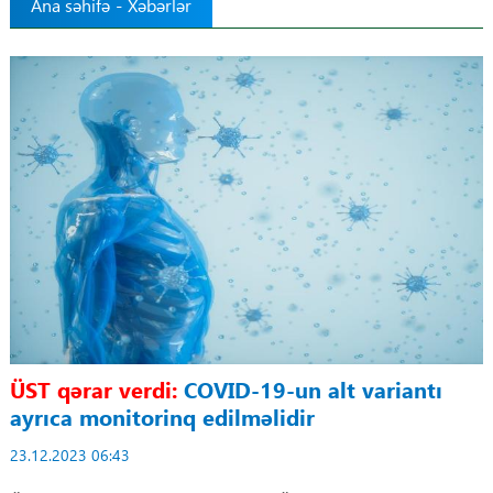
Ana səhifə
-
Xəbərlər
Tibbdə İKT
Regionlar
Elanlar
Gündəm
Tibbi maarifləndirmə
Mühüm hadisələr
COVID-19
ÜST qərar verdi:
COVID-19-un alt variantı
ayrıca monitorinq edilməlidir
ÜST
23.12.2023 06:43