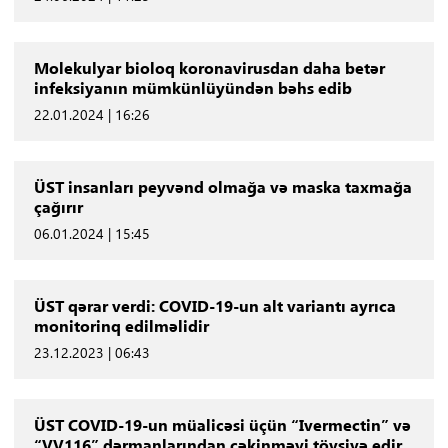
Molekulyar bioloq koronavirusdan daha betər
infeksiyanın mümkünlüyündən bəhs edib
22.01.2024 | 16:26
ÜST insanları peyvənd olmağa və maska taxmağa
çağırır
06.01.2024 | 15:45
ÜST qərar verdi: COVID-19-un alt variantı ayrıca
monitorinq edilməlidir
23.12.2023 | 06:43
ÜST COVID-19-un müalicəsi üçün “Ivermectin” və
“VV116” dərmanlarından çəkinməyi tövsiyə edir