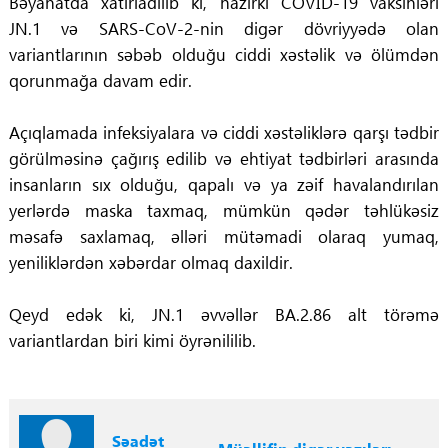
Bəyanatda xatırladılıb ki, hazırkı COVID-19 vaksinləri
JN.1 və SARS-CoV-2-nin digər dövriyyədə olan
variantlarının səbəb olduğu ciddi xəstəlik və ölümdən
qorunmağa davam edir.
Açıqlamada infeksiyalara və ciddi xəstəliklərə qarşı tədbir
görülməsinə çağırış edilib və ehtiyat tədbirləri arasında
insanların sıx olduğu, qapalı və ya zəif havalandırılan
yerlərdə maska taxmaq, mümkün qədər təhlükəsiz
məsafə saxlamaq, əlləri mütəmadi olaraq yumaq,
yeniliklərdən xəbərdar olmaq daxildir.
Qeyd edək ki, JN.1 əvvəllər BA.2.86 alt törəmə
variantlardan biri kimi öyrənililib.
Səadət