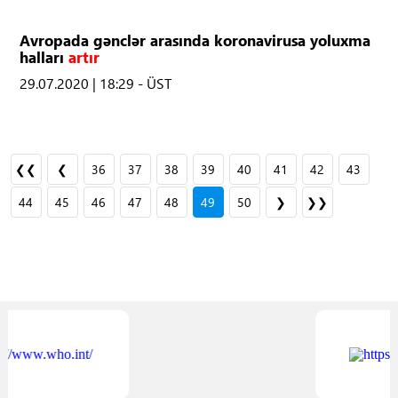
Avropada gənclər arasında koronavirusa yoluxma
halları
artır
29.07.2020 | 18:29 - ÜST
❮❮
❮
36
37
38
39
40
41
42
43
44
45
46
47
48
49
50
❯
❯❯