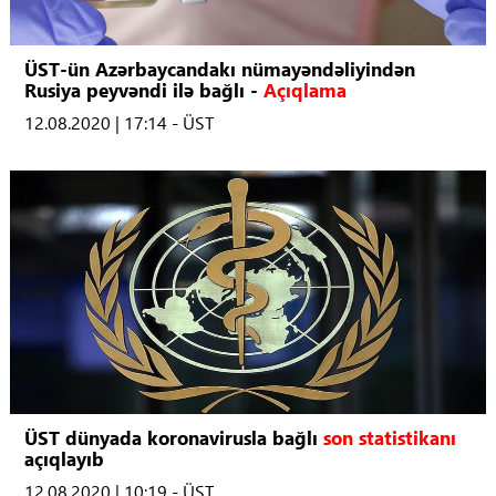
ÜST-ün Azərbaycandakı nümayəndəliyindən
Rusiya peyvəndi ilə bağlı -
Açıqlama
12.08.2020 | 17:14 - ÜST
ÜST dünyada koronavirusla bağlı
son statistikanı
açıqlayıb
12.08.2020 | 10:19 - ÜST