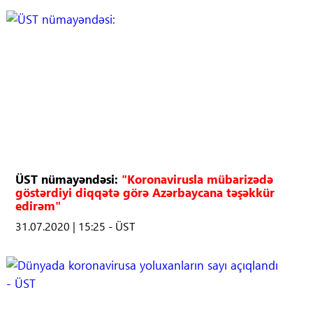
ÜST nümayəndəsi:
"Koronavirusla mübarizədə
göstərdiyi diqqətə görə Azərbaycana təşəkkür
edirəm"
31.07.2020 | 15:25 - ÜST