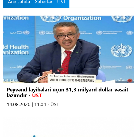
Ana səhifə
-
Xəbərlər
- ÜST
Tibbdə İKT
Regionlar
Elanlar
Gündəm
Tibbi maarifləndirmə
Mühüm hadisələr
Peyvənd layihələri üçün 31,3 milyard dollar vəsait
lazımdır -
ÜST
14.08.2020 | 11:04 - ÜST
COVID-19
ÜST