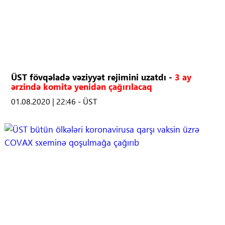
ÜST fövqəladə vəziyyət rejimini uzatdı -
3 ay
ərzində komitə yenidən çağırılacaq
01.08.2020 | 22:46 - ÜST