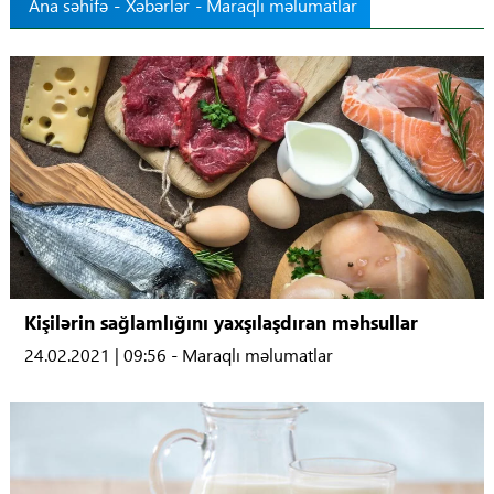
Ana səhifə
-
Xəbərlər
- Maraqlı məlumatlar
Tibbdə İKT
Regionlar
Elanlar
Gündəm
Tibbi maarifləndirmə
Mühüm hadisələr
Kişilərin sağlamlığını yaxşılaşdıran məhsullar
24.02.2021 | 09:56 - Maraqlı məlumatlar
COVID-19
ÜST