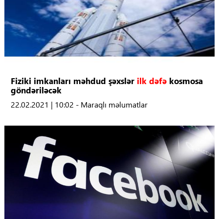
Fiziki imkanları məhdud şəxslər
ilk dəfə
kosmosa
göndəriləcək
22.02.2021 | 10:02 - Maraqlı məlumatlar