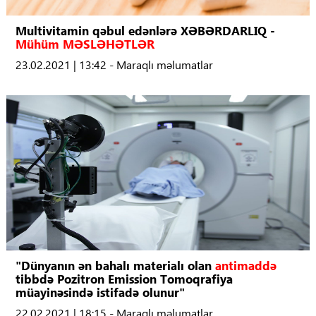
Multivitamin qəbul edənlərə XƏBƏRDARLIQ -
Mühüm MƏSLƏHƏTLƏR
23.02.2021 | 13:42 - Maraqlı məlumatlar
"Dünyanın ən bahalı materialı olan
antimaddə
tibbdə Pozitron Emission Tomoqrafiya
müayinəsində istifadə olunur"
22.02.2021 | 18:15 - Maraqlı məlumatlar