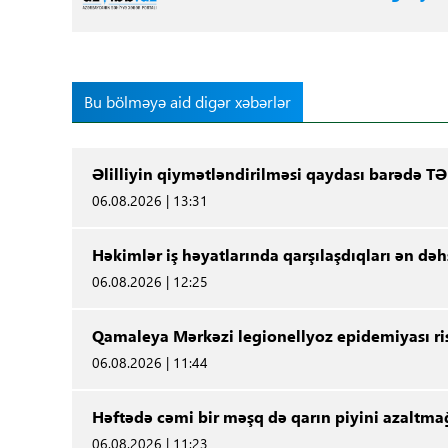
Bu bölməyə aid digər xəbərlər
Əlilliyin qiymətləndirilməsi qaydası barədə TƏ
06.08.2026 | 13:31
Həkimlər iş həyatlarında qarşılaşdıqları ən dəhş
06.08.2026 | 12:25
Qamaleya Mərkəzi legionellyoz epidemiyası ris
06.08.2026 | 11:44
Həftədə cəmi bir məşq də qarın piyini azaltma
06.08.2026 | 11:23