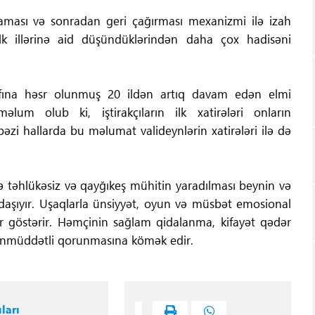
aması və sonradan geri çağırması mexanizmi ilə izah
n ilk illərinə aid düşündüklərindən daha çox hadisəni
afına həsr olunmuş 20 ildən artıq davam edən elmi
lum olub ki, iştirakçıların ilk xatirələri onların
zi hallarda bu məlumat valideynlərin xatirələri ilə də
ndə təhlükəsiz və qayğıkeş mühitin yaradılması beynin və
aşıyır. Uşaqlarla ünsiyyət, oyun və müsbət emosional
r göstərir. Həmçinin sağlam qidalanma, kifayət qədər
uzunmüddətli qorunmasına kömək edir.
ları