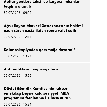
Abituriyentlərə təhsil və karyera imkanları
təqdim olunub
30.07.2026 | 09:29
Ağsu Rayon Mərkəzi Xəstəxanasının həkimi
uzun sürən xəstəlikdən sonra vəfat edib
29.07.2026 | 12:11
Kolonoskopiyadan qorxmağa dəyərmi?
30.07.2026 | 13:21
Antibiotiklərin bağırsağa təsiri
28.07.2026 | 15:33
Dövlət Gömrük Komitəsinin rəhbər
əməkdaşı beynəlxalq səviyyəli MBA
proqramını fərqlənmə ilə başa vurub
28.07.2026 | 15:21