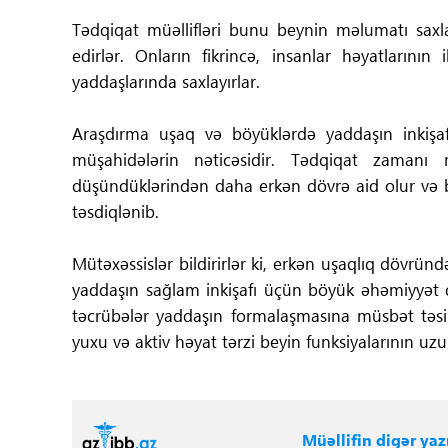
Tədqiqat müəllifləri bunu beynin məlumatı saxl
edirlər. Onların fikrincə, insanlar həyatlarını
yaddaşlarında saxlayırlar.
Araşdırma uşaq və böyüklərdə yaddaşın inkiş
müşahidələrin nəticəsidir. Tədqiqat zamanı mə
düşündüklərindən daha erkən dövrə aid olur və bə
təsdiqlənib.
Mütəxəssislər bildirirlər ki, erkən uşaqlıq dövrü
yaddaşın sağlam inkişafı üçün böyük əhəmiyyət d
təcrübələr yaddaşın formalaşmasına müsbət təsi
yuxu və aktiv həyat tərzi beyin funksiyalarının 
Müəllifin digər yazı