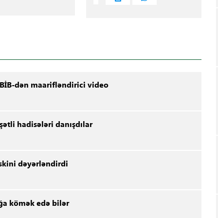
BİB-dən maarifləndirici video
ətli hadisələri danışdılar
kini dəyərləndirdi
ğa kömək edə bilər