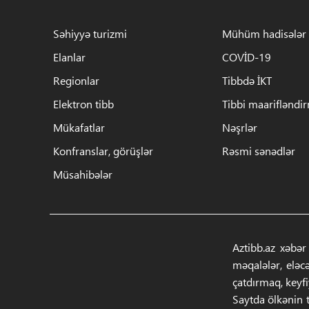
Səhiyyə turizmi
Mühüm hadisələr
Elanlar
COVİD-19
Regionlar
Tibbdə İKT
Elektron tibb
Tibbi maarifləndi
Mükafatlar
Nəşrlər
Konfranslar, görüşlər
Rəsmi sənədlər
Müsahibələr
Aztibb.az xəbər
məqalələr, eləc
çatdırmaq, keyf
Saytda ölkənin t