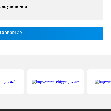
xunuşunun rolu
 XƏBƏRLƏR