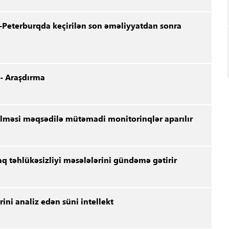
-Peterburqda keçirilən son əməliyyatdan sonra
 - Araşdırma
lməsi məqsədilə mütəmadi monitorinqlər aparılır
q təhlükəsizliyi məsələlərini gündəmə gətirir
ini analiz edən süni intellekt