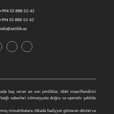
+994 55 888-52-42
+994 55 888-52-42
info@aztibb.az
a baş verən ən son yeniliklər, tibbi maarifləndirici
ğlı xəbərləri ictimaiyyətə doğru və operativ şəkildə
anmış müsahibələrə, ölkədə fəaliyyət göstərən dövlət və