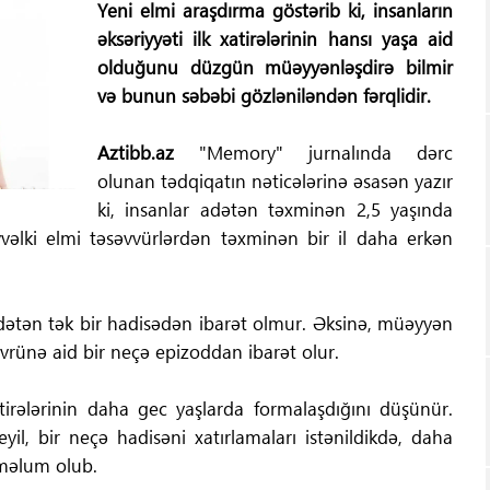
Yeni elmi araşdırma göstərib ki, insanların
əksəriyyəti ilk xatirələrinin hansı yaşa aid
olduğunu düzgün müəyyənləşdirə bilmir
və bunun səbəbi gözləniləndən fərqlidir.
Aztibb.az
"Memory" jurnalında dərc
olunan tədqiqatın nəticələrinə əsasən yazır
ki, insanlar adətən təxminən 2,5 yaşında
əvvəlki elmi təsəvvürlərdən təxminən bir il daha erkən
ə adətən tək bir hadisədən ibarət olmur. Əksinə, müəyyən
övrünə aid bir neçə epizoddan ibarət olur.
tirələrinin daha gec yaşlarda formalaşdığını düşünür.
il, bir neçə hadisəni xatırlamaları istənildikdə, daha
i məlum olub.