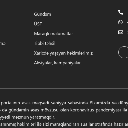
Gündəm
ÜST
Maraqlı məlumatlar
rmə
Tibbi təhsil
Xaricdə yaşayan həkimlərimiz
Aksiyalar, kampaniyalar
 portalının əsas məqsədi səhiyyə sahəsində ölkəmizdə və dünyad
ə də gündəmin əsas mövzusu olan koronavirus pandemiyası ilə ba
iyyətli məzmun yaratmaqdır.
anınmış həkimləri ilə sizi maraqlandıran suallar ətrafında hazırl