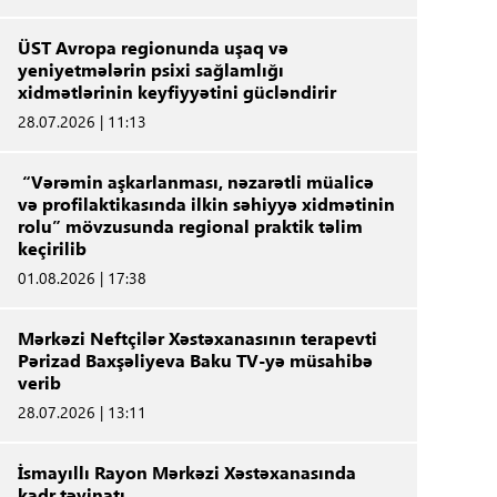
ÜST Avropa regionunda uşaq və
yeniyetmələrin psixi sağlamlığı
xidmətlərinin keyfiyyətini gücləndirir
28.07.2026 | 11:13
“Vərəmin aşkarlanması, nəzarətli müalicə
və profilaktikasında ilkin səhiyyə xidmətinin
rolu” mövzusunda regional praktik təlim
keçirilib
01.08.2026 | 17:38
Mərkəzi Neftçilər Xəstəxanasının terapevti
Pərizad Baxşəliyeva Baku TV-yə müsahibə
verib
28.07.2026 | 13:11
İsmayıllı Rayon Mərkəzi Xəstəxanasında
kadr təyinatı