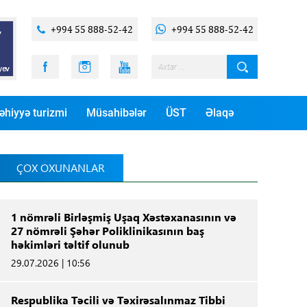
+994 55 888-52-42
+994 55 888-52-42
əhiyyə turizmi
Müsahibələr
ÜST
Əlaqə
ÇOX OXUNANLAR
1 nömrəli Birləşmiş Uşaq Xəstəxanasının və
27 nömrəli Şəhər Poliklinikasının baş
həkimləri təltif olunub
29.07.2026 | 10:56
Respublika Təcili və Təxirəsalınmaz Tibbi