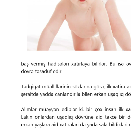
Tibbdə İKT
Regionlar
Elanlar
Gündəm
baş vermiş hadisələri xatırlaya bilirlər. Bu isə 
Tibbi maarifləndirmə
dövrə təsadüf edir.
Mühüm hadisələr
Tədqiqat müəlliflərinin sözlərinə görə, ilk xatir
şəraitdə yadda canlandırıla bilən erkən uşaqlıq d
COVID-19
Alimlər müəyyən ediblər ki, bir çox insan ilk xa
ÜST
Lakin onlardan uşaqlıq dövrünə aid təkcə bir dey
erkən yaşlara aid xatirələri də yada sala bildiklər