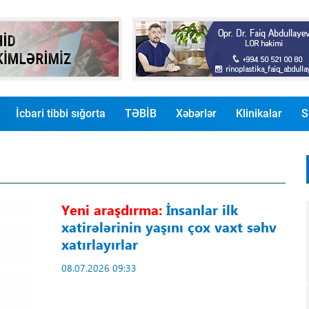
İcbari tibbi sığorta
TƏBİB
Xəbərlər
Klinikalar
S
Yeni araşdırma:
İnsanlar ilk
xatirələrinin yaşını çox vaxt səhv
xatırlayırlar
08.07.2026 09:33