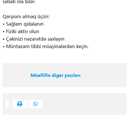
səbəb ola bilər.
Qarşısını almaq üçün:
• Sağlam qidalanın
• Fiziki aktiv olun
• Çəkinizi nəzarətdə saxlayın
• Müntəzəm tibbi müayinələrdən keçin.
Müəllifin digər yazıları