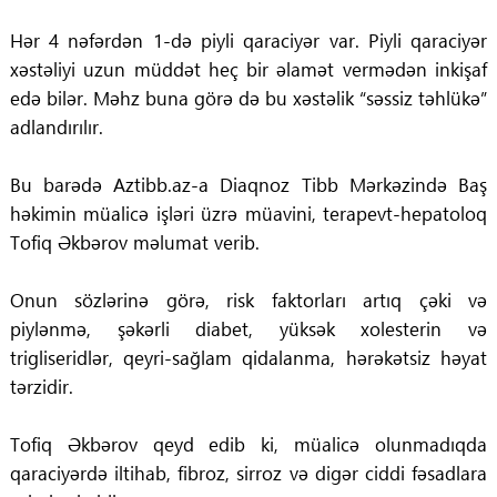
Hər 4 nəfərdən 1-də piyli qaraciyər var. Piyli qaraciyər
xəstəliyi uzun müddət heç bir əlamət vermədən inkişaf
edə bilər. Məhz buna görə də bu xəstəlik “səssiz təhlükə”
adlandırılır.
Bu barədə Aztibb.az-a Diaqnoz Tibb Mərkəzində Baş
həkimin müalicə işləri üzrə müavini, terapevt-hepatoloq
Tofiq Əkbərov məlumat verib.
Onun sözlərinə görə, risk faktorları artıq çəki və
piylənmə, şəkərli diabet, yüksək xolesterin və
trigliseridlər, qeyri-sağlam qidalanma, hərəkətsiz həyat
tərzidir.
Tofiq Əkbərov qeyd edib ki, müalicə olunmadıqda
qaraciyərdə iltihab, fibroz, sirroz və digər ciddi fəsadlara