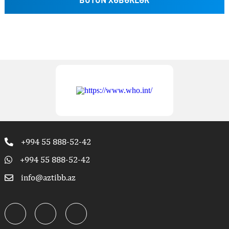
BÜTÜN XƏBƏRLƏR
+994 55 888-52-42
+994 55 888-52-42
info@aztibb.az