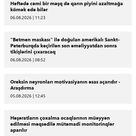
Həftədə cəmi bir məşq də qarın piyini azaltmağa
kömək edə bilər
06.08.2026 | 11:23
“Betmen maskası” ilə doğulan amerikalı Sankt-
Peterburqda keçirilən son əməliyyatdan sonra
tikişlərini çıxaracaq
06.08.2026 | 08:52
Oreksin neyronları motivasiyanın əsas açarıdır -
Araşdırma
05.08.2026 | 12:45
Həşəratların çoxalma ocaqlarının müəyyən
edilməsi məqsədilə mütəmadi monitorinqlər
aparılır