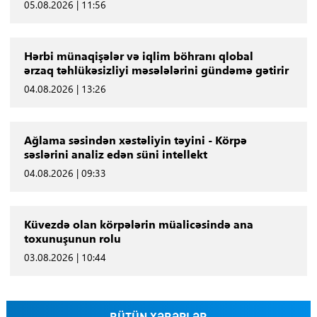
05.08.2026 | 11:56
Hərbi münaqişələr və iqlim böhranı qlobal
ərzaq təhlükəsizliyi məsələlərini gündəmə gətirir
04.08.2026 | 13:26
Ağlama səsindən xəstəliyin təyini - Körpə
səslərini analiz edən süni intellekt
04.08.2026 | 09:33
Küvezdə olan körpələrin müalicəsində ana
toxunuşunun rolu
03.08.2026 | 10:44