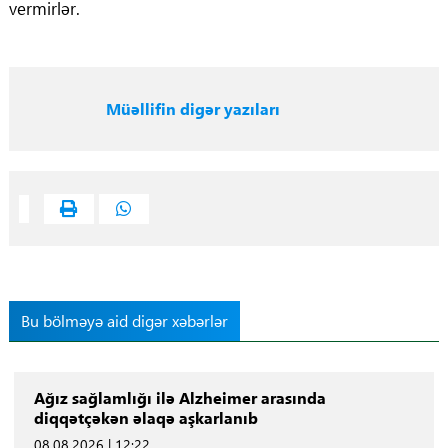
vermirlər.
Müəllifin digər yazıları
Bu bölməyə aid digər xəbərlər
Ağız sağlamlığı ilə Alzheimer arasında
diqqətçəkən əlaqə aşkarlanıb
08.08.2026 | 12:22