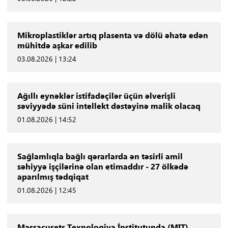
Mikroplastiklər artıq plasenta və dölü əhatə edən
mühitdə aşkar edilib
03.08.2026 | 13:24
Ağıllı eynəklər istifadəçilər üçün əlverişli
səviyyədə süni intellekt dəstəyinə malik olacaq
01.08.2026 | 14:52
Sağlamlıqla bağlı qərarlarda ən təsirli amil
səhiyyə işçilərinə olan etimaddır - 27 ölkədə
aparılmış tədqiqat
01.08.2026 | 12:45
Massaçusets Texnologiya İnstitutunda (MIT)