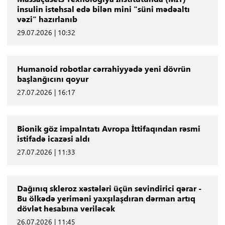
insulin istehsal edə bilən mini "süni mədəaltı
vəzi" hazırlanıb
29.07.2026 | 10:32
Humanoid robotlar cərrahiyyədə yeni dövrün
başlanğıcını qoyur
27.07.2026 | 16:17
Bionik göz impalntatı Avropa İttifaqından rəsmi
istifadə icazəsi aldı
27.07.2026 | 11:33
Dağınıq skleroz xəstələri üçün sevindirici qərar -
Bu ölkədə yeriməni yaxşılaşdıran dərman artıq
dövlət hesabına veriləcək
26.07.2026 | 11:45