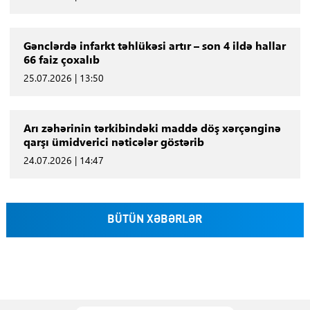
Gənclərdə infarkt təhlükəsi artır – son 4 ildə hallar
66 faiz çoxalıb
25.07.2026 | 13:50
Arı zəhərinin tərkibindəki maddə döş xərçənginə
qarşı ümidverici nəticələr göstərib
24.07.2026 | 14:47
BÜTÜN XƏBƏRLƏR