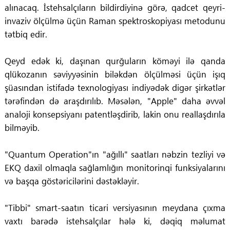
alınacaq. İstehsalçıların bildirdiyinə görə, qadcet qeyri-
invaziv ölçülmə üçün Raman spektroskopiyası metodunu
tətbiq edir.
Qeyd edək ki, daşınan qurğuların köməyi ilə qanda
qlükozanın səviyyəsinin biləkdən ölçülməsi üçün işıq
şüasından istifadə texnologiyası indiyədək digər şirkətlər
tərəfindən də araşdırılıb. Məsələn, "Apple" daha əvvəl
analoji konsepsiyanı patentləşdirib, lakin onu reallaşdırıla
bilməyib.
"Quantum Operation"ın "ağıllı" saatları nəbzin tezliyi və
EKQ daxil olmaqla sağlamlığın monitorinqi funksiyalarını
və başqa göstəricilərini dəstəkləyir.
"Tibbi" smart-saatın ticari versiyasının meydana çıxma
vaxtı barədə istehsalçılar hələ ki, dəqiq məlumat