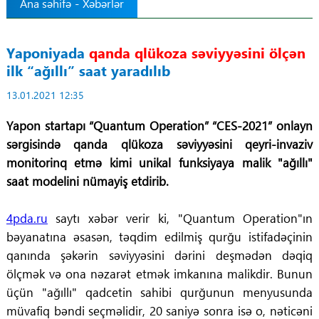
Ana səhifə
-
Xəbərlər
Tibbdə İKT
Yaponiyada
qanda qlükoza səviyyəsini ölçən
Regionlar
ilk “ağıllı” saat yaradılıb
13.01.2021 12:35
Elanlar
Yapon startapı “Quantum Operation” “CES-2021” onlayn
Gündəm
sərgisində qanda qlükoza səviyyəsini qeyri-invaziv
monitorinq etmə kimi unikal funksiyaya malik "ağıllı"
Tibbi maarifləndirmə
saat modelini nümayiş etdirib.
Mühüm hadisələr
4pda.ru
saytı xəbər verir ki, "Quantum Operation"ın
bəyanatına əsasən, təqdim edilmiş qurğu istifadəçinin
COVID-19
qanında şəkərin səviyyəsini dərini deşmədən dəqiq
ölçmək və ona nəzarət etmək imkanına malikdir. Bunun
ÜST
üçün "ağıllı" qadcetin sahibi qurğunun menyusunda
müvafiq bəndi seçməlidir, 20 saniyə sonra isə o, nəticəni