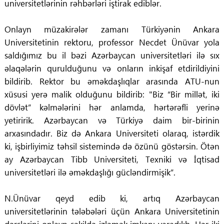
universitetlərinin rəhbərləri iştirak ediblər.
Onlayn müzakirələr zamanı Türkiyənin Ankara
Universitetinin rektoru, professor Necdet Ünüvar yola
saldığımız bu il bəzi Azərbaycan universitetləri ilə sıx
əlaqələrin qurulduğunu və onların inkişaf etdirildiyini
bildirib. Rektor bu əməkdaşlıqlar arasında ATU-nun
xüsusi yerə malik olduğunu bildirib: "Biz “Bir millət, iki
dövlət” kəlmələrini hər anlamda, hərtərəfli yerinə
yetiririk. Azərbaycan və Türkiyə daim bir-birinin
arxasındadır. Biz də Ankara Universiteti olaraq, istərdik
ki, işbirliyimiz təhsil sistemində də özünü göstərsin. Ötən
ay Azərbaycan Tibb Universiteti, Texniki və İqtisad
universitetləri ilə əməkdaşlığı gücləndirmişik”.
N.Ünüvar qeyd edib ki, artıq Azərbaycan
universitetlərinin tələbələri üçün Ankara Universitetinin