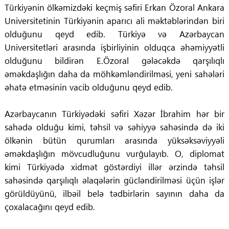
Türkiyənin ölkəmizdəki keçmiş səfiri Erkan Özoral Ankara
Universitetinin Türkiyənin aparıcı ali məktəblərindən biri
olduğunu qeyd edib. Türkiyə və Azərbaycan
Universitetləri arasında işbirliyinin olduqca əhəmiyyətli
olduğunu bildirən E.Özoral gələcəkdə qarşılıqlı
əməkdaşlığın daha da möhkəmləndirilməsi, yeni sahələri
əhatə etməsinin vacib olduğunu qeyd edib.
Azərbaycanın Türkiyədəki səfiri Xəzər İbrahim hər bir
sahədə olduğu kimi, təhsil və səhiyyə sahəsində də iki
ölkənin bütün qurumları arasında yüksəksəviyyəli
əməkdaşlığın mövcudluğunu vurğulayıb. O, diplomat
kimi Türkiyədə xidmət göstərdiyi illər ərzində təhsil
sahəsində qarşılıqlı əlaqələrin gücləndirilməsi üçün işlər
görüldüyünü, ilbəil belə tədbirlərin sayının daha da
çoxalacağını qeyd edib.