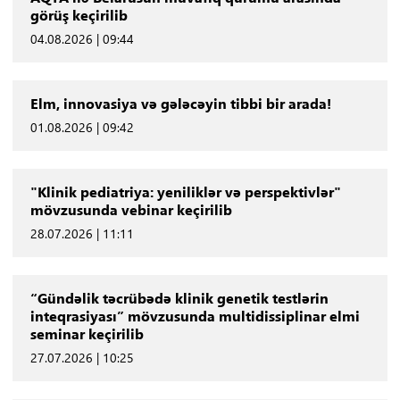
görüş keçirilib
04.08.2026 | 09:44
Elm, innovasiya və gələcəyin tibbi bir arada!
01.08.2026 | 09:42
"Klinik pediatriya: yeniliklər və perspektivlər"
mövzusunda vebinar keçirilib
28.07.2026 | 11:11
“Gündəlik təcrübədə klinik genetik testlərin
inteqrasiyası” mövzusunda multidissiplinar elmi
seminar keçirilib
27.07.2026 | 10:25