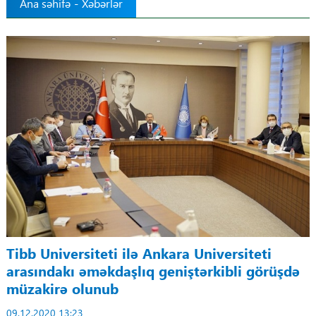
Ana səhifə
-
Xəbərlər
Tibbdə İKT
Regionlar
Elanlar
Gündəm
Tibbi maarifləndirmə
Mühüm hadisələr
COVID-19
Tibb Universiteti ilə Ankara Universiteti
arasındakı əməkdaşlıq geniştərkibli görüşdə
ÜST
müzakirə olunub
09.12.2020 13:23