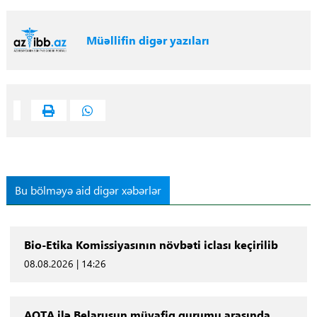
Müəllifin digər yazıları
Bu bölməyə aid digər xəbərlər
Bio-Etika Komissiyasının növbəti iclası keçirilib
08.08.2026 | 14:26
AQTA ilə Belarusun müvafiq qurumu arasında