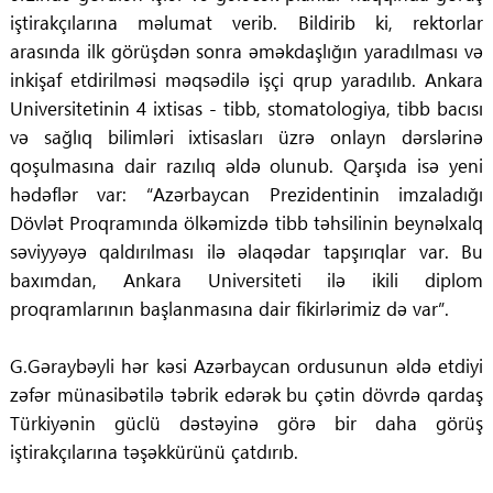
iştirakçılarına məlumat verib. Bildirib ki, rektorlar
arasında ilk görüşdən sonra əməkdaşlığın yaradılması və
inkişaf etdirilməsi məqsədilə işçi qrup yaradılıb. Ankara
Universitetinin 4 ixtisas - tibb, stomatologiya, tibb bacısı
və sağlıq bilimləri ixtisasları üzrə onlayn dərslərinə
qoşulmasına dair razılıq əldə olunub. Qarşıda isə yeni
hədəflər var: “Azərbaycan Prezidentinin imzaladığı
Dövlət Proqramında ölkəmizdə tibb təhsilinin beynəlxalq
səviyyəyə qaldırılması ilə əlaqədar tapşırıqlar var. Bu
baxımdan, Ankara Universiteti ilə ikili diplom
proqramlarının başlanmasına dair fikirlərimiz də var”.
G.Gəraybəyli hər kəsi Azərbaycan ordusunun əldə etdiyi
zəfər münasibətilə təbrik edərək bu çətin dövrdə qardaş
Türkiyənin güclü dəstəyinə görə bir daha görüş
iştirakçılarına təşəkkürünü çatdırıb.