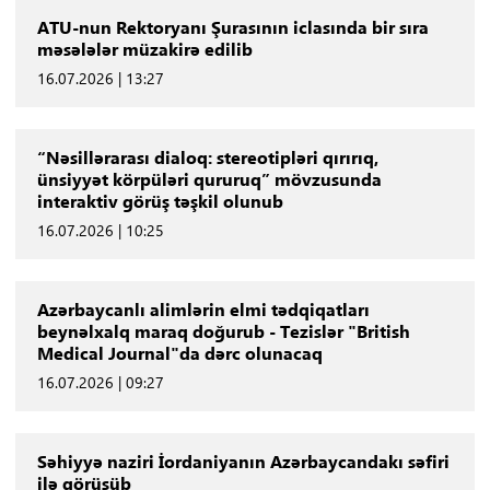
ATU-nun Rektoryanı Şurasının iclasında bir sıra
məsələlər müzakirə edilib
16.07.2026 | 13:27
“Nəsillərarası dialoq: stereotipləri qırırıq,
ünsiyyət körpüləri qururuq” mövzusunda
interaktiv görüş təşkil olunub
16.07.2026 | 10:25
Azərbaycanlı alimlərin elmi tədqiqatları
beynəlxalq maraq doğurub - Tezislər "British
Medical Journal"da dərc olunacaq
16.07.2026 | 09:27
Səhiyyə naziri İordaniyanın Azərbaycandakı səfiri
ilə görüşüb