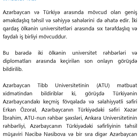
Azərbaycan və Türkiyə arasında mövcud olan geniş
əməkdaşlıq təhsil və səhiyyə sahələrini də əhatə edir. İki
qardaş ölkənin universitetləri arasında sıx tərəfdaşlıq və
faydalı iş birliyi mövcuddur.
Bu barədə iki ölkənin universitet rəhbərləri və
diplomatları arasında keçirilən son onlayn görüşdə
bildirilib.
Azərbaycan Tibb Universitetinin (ATU) mətbuat
xidmətindən bildiriblər ki, görüşdə Türkiyənin
Azərbaycandakı keçmiş fövqəladə və səlahiyyətli səfiri
Erkan Özoral, Azərbaycanın Türkiyədəki səfiri Xəzər
İbrahim, ATU-nun rəhbər şəxsləri, Ankara Universitetinin
rəhbərliyi, Azərbaycanın Türkiyədəki səfirliyinin təhsil
müşaviri Nəcibə Nəsibova və bir sıra digər Azərbaycan