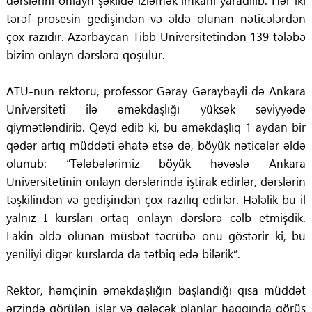
dərslərini onlayn şəkildə izləmək imkanı yaradılıb. Hər iki
tərəf prosesin gedişindən və əldə olunan nəticələrdən
çox razıdır. Azərbaycan Tibb Universitetindən 139 tələbə
bizim onlayn dərslərə qoşulur.
ATU-nun rektoru, professor Gəray Gəraybəyli də Ankara
Universiteti ilə əməkdaşlığı yüksək səviyyədə
qiymətləndirib. Qeyd edib ki, bu əməkdaşlıq 1 aydan bir
qədər artıq müddəti əhatə etsə də, böyük nəticələr əldə
olunub: “Tələbələrimiz böyük həvəslə Ankara
Universitetinin onlayn dərslərində iştirak edirlər, dərslərin
təşkilindən və gedişindən çox razılıq edirlər. Hələlik bu il
yalnız I kursları ortaq onlayn dərslərə cəlb etmişdik.
Lakin əldə olunan müsbət təcrübə onu göstərir ki, bu
yeniliyi digər kurslarda da tətbiq edə bilərik”.
Rektor, həmçinin əməkdaşlığın başlandığı qısa müddət
ərzində görülən işlər və gələcək planlar haqqında görüş