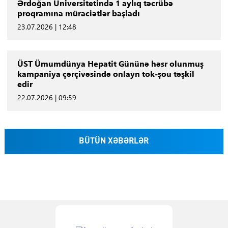
Ərdoğan Universitetində 1 aylıq təcrübə
proqramına müraciətlər başladı
23.07.2026 | 12:48
ÜST Ümumdünya Hepatit Gününə həsr olunmuş
kampaniya çərçivəsində onlayn tok-şou təşkil
edir
22.07.2026 | 09:59
BÜTÜN XƏBƏRLƏR