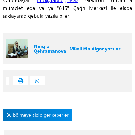
Vətəndaşlar
info@tabib.gov.az
elektron ünvanına
müraciət edə və ya "815" Çağrı Mərkəzi ilə əlaqə
saxlayaraq qəbula yazıla bilər.
Nərgiz
Müəllifin digər yazıları
Qəhramanova
Bu bölməyə aid digər xəbərlər