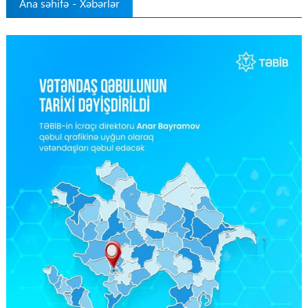
Ana səhifə
-
Xəbərlər
Tibbdə İKT
Regionlar
Elanlar
Gündəm
Tibbi maarifləndirmə
Mühüm hadisələr
COVID-19
ÜST