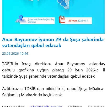
Anar Bayramov iyunun 29-da Şuşa şəhərində
vətəndaşları qəbul edəcək
23.06.2026 10:46
TƏBİB-in İcraçı direktoru Anar Bayramov vətəndaş
qəbulu qrafikinə uyğun olaraq 29 iyun 2026-cı il
tarixində Şuşa şəhərində vətəndaşları qəbul edəcək.
Aztibb.az-a TƏBİB-dən bildirilib ki, qəbul Şuşa Müalicə-
Sağlamlıq Mərkəzində keçiriləcək.