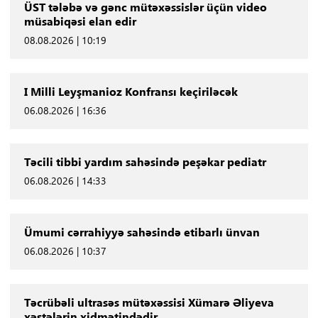
ÜST tələbə və gənc mütəxəssislər üçün video
müsabiqəsi elan edir
08.08.2026 | 10:19
I Milli Leyşmanioz Konfransı keçiriləcək
06.08.2026 | 16:36
Təcili tibbi yardım sahəsində peşəkar pediatr
06.08.2026 | 14:33
Ümumi cərrahiyyə sahəsində etibarlı ünvan
06.08.2026 | 10:37
Təcrübəli ultrasəs mütəxəssisi Xümarə Əliyeva
xəstələrin xidmətindədir