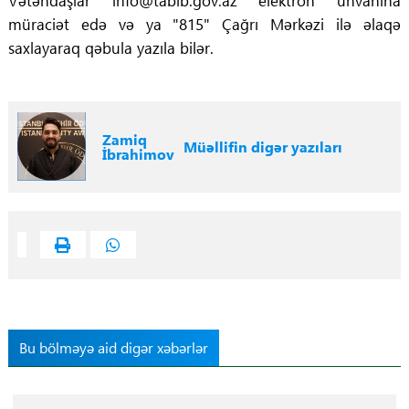
Vətəndaşlar info@tabib.gov.az elektron ünvanına
müraciət edə və ya "815" Çağrı Mərkəzi ilə əlaqə
saxlayaraq qəbula yazıla bilər.
Zamiq
Müəllifin digər yazıları
İbrahimov
Bu bölməyə aid digər xəbərlər