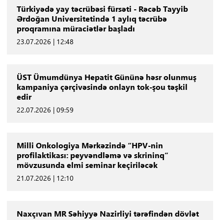
Türkiyədə yay təcrübəsi fürsəti - Rəcəb Tayyib
Ərdoğan Universitetində 1 aylıq təcrübə
proqramına müraciətlər başladı
23.07.2026 | 12:48
ÜST Ümumdünya Hepatit Gününə həsr olunmuş
kampaniya çərçivəsində onlayn tok-şou təşkil
edir
22.07.2026 | 09:59
Milli Onkologiya Mərkəzində “HPV-nin
profilaktikası: peyvəndləmə və skrininq”
mövzusunda elmi seminar keçiriləcək
21.07.2026 | 12:10
Naxçıvan MR Səhiyyə Nazirliyi tərəfindən dövlət