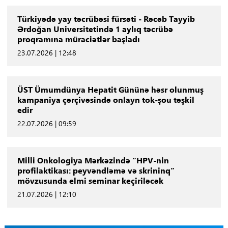
Türkiyədə yay təcrübəsi fürsəti - Rəcəb Tayyib
Ərdoğan Universitetində 1 aylıq təcrübə
proqramına müraciətlər başladı
23.07.2026 | 12:48
ÜST Ümumdünya Hepatit Gününə həsr olunmuş
kampaniya çərçivəsində onlayn tok-şou təşkil
edir
22.07.2026 | 09:59
Milli Onkologiya Mərkəzində “HPV-nin
profilaktikası: peyvəndləmə və skrininq”
mövzusunda elmi seminar keçiriləcək
21.07.2026 | 12:10