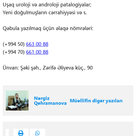
Uşaq uroloji və androloji patalogiyalar;
Yeni doğulmuşların cərrahiyyəsi və s.
Qəbula yazılmaq üçün əlaqə nömrələri:
(+994 50)
663 00 88
(+994 70)
661 00 88
Ünvan: Şəki şəh., Zərifə Əliyeva küç., 90
Nərgiz
Müəllifin digər yazıları
Qəhramanova