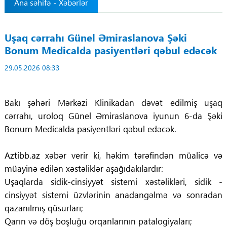
Ana səhifə
-
Xəbərlər
Tibbdə İKT
Uşaq cərrahı Günel Əmiraslanova Şəki
Regionlar
Bonum Medicalda pasiyentləri qəbul edəcək
29.05.2026 08:33
Elanlar
Gündəm
Bakı şəhəri Mərkəzi Klinikadan dəvət edilmiş uşaq
cərrahı, uroloq Günel Əmiraslanova iyunun 6-da Şəki
Tibbi maarifləndirmə
Bonum Medicalda pasiyentləri qəbul edəcək.
Mühüm hadisələr
Aztibb.az xəbər verir ki, həkim tərəfindən müalicə və
müayinə edilən xəstəliklər aşağıdakılardır:
COVID-19
Uşaqlarda sidik-cinsiyyət sistemi xəstəlikləri, sidik -
cinsiyyət sistemi üzvlərinin anadangəlmə və sonradan
ÜST
qazanılmış qüsurları;
Qarın və döş boşluğu orqanlarının patalogiyaları;