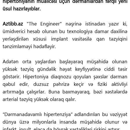
hipertoniyanın müalicəsi üçün dərmanlardan fərqli yeni
üsul hazırlayıblar.
Aztibb.az
"The Engineer" nəşrinə istinadən yazır ki,
ümidverici hesab olunan bu texnologiya damar daxilinə
yerləşdirilən xüsusi implant vasitəsilə qan təzyiqini
tənzimləməyi hədəfləyir.
Adətən orta yaşlardan başlayaraq müşahidə olunan
yüksək təzyiq gündəlik həyat keyfiyyətinə ciddi təsir
göstərir. Hipertoniya diaqnozu qoyulan şəxslər dərman
qəbul edir, duzsuz pəhrizə keçir və fiziki aktivliyi
artırmağa çalışırlar. Buna baxmayaraq, bəzi xəstələrdə
arterial təzyiq yüksək olaraq qalır.
“Dərmanadavamlı hipertenziya” adlandırılan bu vəziyyət
dünya üzrə milyonlarla insanda müşahidə olunur və
infarkt, insult, eləcə də böyrək xəstəlikləri riskini artırır.