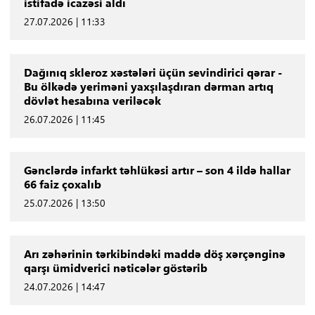
istifadə icazəsi aldı
27.07.2026 | 11:33
Dağınıq skleroz xəstələri üçün sevindirici qərar -
Bu ölkədə yeriməni yaxşılaşdıran dərman artıq
dövlət hesabına veriləcək
26.07.2026 | 11:45
Gənclərdə infarkt təhlükəsi artır – son 4 ildə hallar
66 faiz çoxalıb
25.07.2026 | 13:50
Arı zəhərinin tərkibindəki maddə döş xərçənginə
qarşı ümidverici nəticələr göstərib
24.07.2026 | 14:47