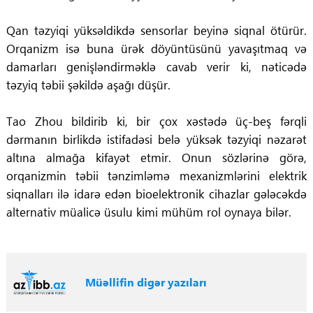
Qan təzyiqi yüksəldikdə sensorlar beyinə siqnal ötürür.
Orqanizm isə buna ürək döyüntüsünü yavaşıtmaq və
damarları genişləndirməklə cavab verir ki, nəticədə
təzyiq təbii şəkildə aşağı düşür.
Tao Zhou
bildirib ki, bir çox xəstədə üç-beş fərqli
dərmanın birlikdə istifadəsi belə yüksək təzyiqi nəzarət
altına almağa kifayət etmir. Onun sözlərinə görə,
orqanizmin təbii tənzimləmə mexanizmlərini elektrik
siqnalları ilə idarə edən bioelektronik cihazlar gələcəkdə
alternativ müalicə üsulu kimi mühüm rol oynaya bilər.
Müəllifin digər yazıları