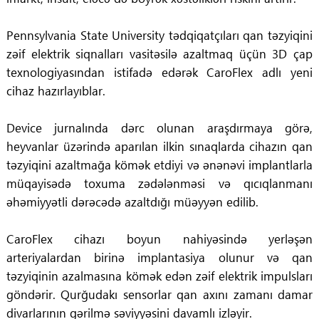
Pennsylvania State University
tədqiqatçıları qan təzyiqini
zəif elektrik siqnalları vasitəsilə azaltmaq üçün 3D çap
texnologiyasından istifadə edərək CaroFlex adlı yeni
cihaz hazırlayıblar.
Device
jurnalında dərc olunan araşdırmaya görə,
heyvanlar üzərində aparılan ilkin sınaqlarda cihazın qan
təzyiqini azaltmağa kömək etdiyi və ənənəvi implantlarla
müqayisədə toxuma zədələnməsi və qıcıqlanmanı
əhəmiyyətli dərəcədə azaltdığı müəyyən edilib.
CaroFlex cihazı boyun nahiyəsində yerləşən
arteriyalardan birinə implantasiya olunur və qan
təzyiqinin azalmasına kömək edən zəif elektrik impulsları
göndərir. Qurğudakı sensorlar qan axını zamanı damar
divarlarının gərilmə səviyyəsini davamlı izləyir.