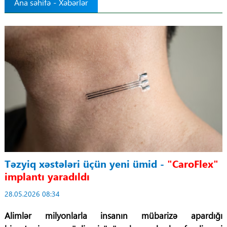
Ana səhifə
-
Xəbərlər
Tibbdə İKT
Regionlar
Elanlar
Gündəm
Tibbi maarifləndirmə
Mühüm hadisələr
Təzyiq xəstələri üçün yeni ümid -
"CaroFlex"
COVID-19
implantı yaradıldı
28.05.2026 08:34
ÜST
Alimlər milyonlarla insanın mübarizə apardığı