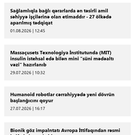
Sağlamlıqla bağlı qərarlarda ən təsirli amil
səhiyyə işçilərinə olan etimaddır - 27 ölkədə
aparılmış tədqiqat
01.08.2026 | 12:45
Massaçusets Texnologiya İnstitutunda (MIT)
insulin istehsal edə bilən mini "süni mədəaltı
vəzi" hazırlanıb
29.07.2026 | 10:32
Humanoid robotlar cərrahiyyədə yeni dövrün
başlanğıcını qoyur
27.07.2026 | 16:17
Bionik göz impalntatı Avropa İttifaqından rəsmi