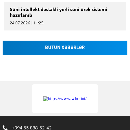
Süni intellekt dəstəkli yerli süni ürək sistemi
hazırlanıb
24.07.2026 | 11:25
BÜTÜN XƏBƏRLƏR
+994 55 888-52-42