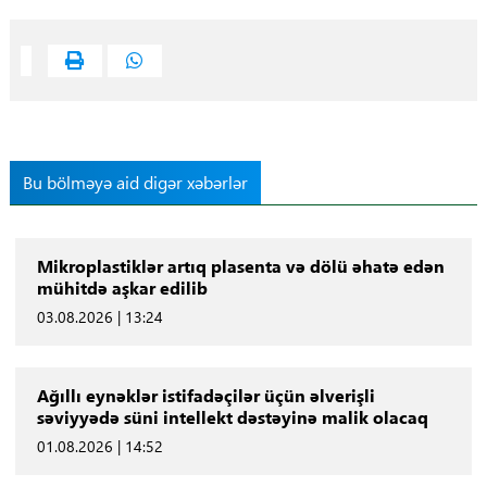
Bu bölməyə aid digər xəbərlər
Mikroplastiklər artıq plasenta və dölü əhatə edən
mühitdə aşkar edilib
03.08.2026 | 13:24
Ağıllı eynəklər istifadəçilər üçün əlverişli
səviyyədə süni intellekt dəstəyinə malik olacaq
01.08.2026 | 14:52