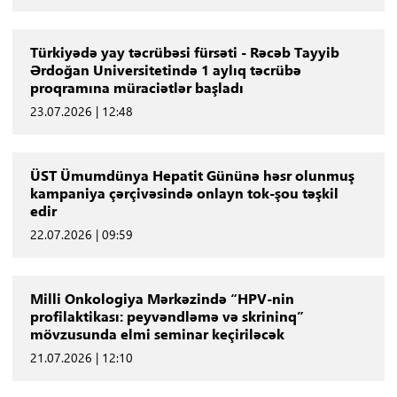
Türkiyədə yay təcrübəsi fürsəti - Rəcəb Tayyib
Ərdoğan Universitetində 1 aylıq təcrübə
proqramına müraciətlər başladı
23.07.2026 | 12:48
ÜST Ümumdünya Hepatit Gününə həsr olunmuş
kampaniya çərçivəsində onlayn tok-şou təşkil
edir
22.07.2026 | 09:59
Milli Onkologiya Mərkəzində “HPV-nin
profilaktikası: peyvəndləmə və skrininq”
mövzusunda elmi seminar keçiriləcək
21.07.2026 | 12:10