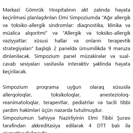
Mərkəzi Gömrük Hospitalının akt zalında həyata
keçirilməsi planlaşdırılan Elmi Simpoziumda “Ağır allergik
və toksiko-allergik sindromlar: diaqnostika, klinika və
müalicə alqoritmi” və “Allergik və toksiko-allergik
vəziyyətlər: xüsusi hallar və onların terapevtik
strategiyaları” başlıqlı 2 paneldə ümumilikdə 9 məruzə
dinləniləcək. Simpozium panel müzakirələr və sual-
cavab sesiyaları vasitəsilə interaktiv şəklində həyata
keçiriləcək.
Simpozium proqrama uyğun olaraq xüsusilə
allerqoloqlar, toksikoloqlar, anestezioloq-
reanimatoloqlar, terapevtlər, pediatrlar və təcili tibbi
yardım həkimləri üçün nəzərdə tutulmuşdur.
Simpoziumun Səhiyyə Nazirliyinin Elmi Tibbi Şurası
tərəfindən akkreditasiya edilərək 4 DTT balı ilə