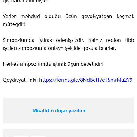
qiymətləndirilmişdir.
Yerlər məhdud olduğu üçün qeydiyyatdan keçmək
mütəqdir!
Simpoziumda iştirak ödənişsizdir. Yalnız region tibb
işçiləri simpoziuma onlayn şəkildə qoşula bilərlər.
Hərkəs simpoziumda iştirak üçün dəvətlidir!
Qeydiyyat linki:
https://forms.gle/8NdBeH7eTSmrMa2Y9
Müəllifin digər yazıları