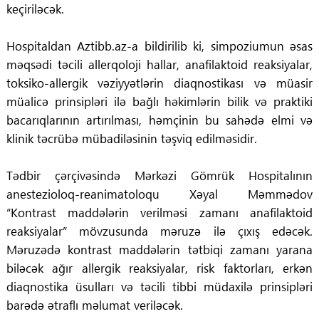
keçiriləcək.
Hospitaldan Aztibb.az-a bildirilib ki, simpoziumun əsas
məqsədi təcili allerqoloji hallar, anafilaktoid reaksiyalar,
toksiko-allergik vəziyyətlərin diaqnostikası və müasir
müalicə prinsipləri ilə bağlı həkimlərin bilik və praktiki
bacarıqlarının artırılması, həmçinin bu sahədə elmi və
klinik təcrübə mübadiləsinin təşviq edilməsidir.
Tədbir çərçivəsində Mərkəzi Gömrük Hospitalının
anestezioloq-reanimatoloqu Xəyal Məmmədov
“Kontrast maddələrin verilməsi zamanı anafilaktoid
reaksiyalar” mövzusunda məruzə ilə çıxış edəcək.
Məruzədə kontrast maddələrin tətbiqi zamanı yarana
biləcək ağır allergik reaksiyalar, risk faktorları, erkən
diaqnostika üsulları və təcili tibbi müdaxilə prinsipləri
barədə ətraflı məlumat veriləcək.