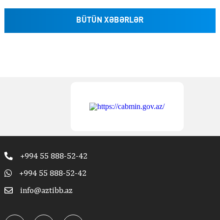
BÜTÜN XƏBƏRLƏR
+994 55 888-52-42
+994 55 888-52-42
info@aztibb.az