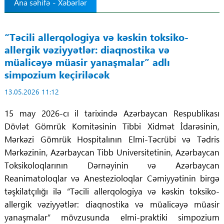
Ana səhifə
-
Xəbərlər
Tibbdə İKT
“Təcili allerqologiya və kəskin toksiko-
Regionlar
allergik vəziyyətlər: diaqnostika və
müalicəyə müasir yanaşmalar” adlı
Elanlar
simpozium keçiriləcək
13.05.2026 11:12
Gündəm
15 may 2026-cı il tarixində Azərbaycan Respublikası
Tibbi maarifləndirmə
Dövlət Gömrük Komitəsinin Tibbi Xidmət İdarəsinin,
Mərkəzi Gömrük Hospitalının Elmi-Təcrübi və Tədris
Mühüm hadisələr
Mərkəzinin, Azərbaycan Tibb Universitetinin, Azərbaycan
Toksikoloqlarının Dərnəyinin və Azərbaycan
COVID-19
Reanimatoloqlar və Anestezioloqlar Cəmiyyətinin birgə
təşkilatçılığı ilə “Təcili allerqologiya və kəskin toksiko-
ÜST
allergik vəziyyətlər: diaqnostika və müalicəyə müasir
yanaşmalar” mövzusunda elmi-praktiki simpozium