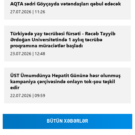
AQTA sədri Göyçayda vətəndaşları qəbul edəcək
27.07.2026 | 11:26
Türkiyədə yay təcrübəsi fürsəti - Rəcəb Tayyib
Ərdoğan Universitetində 1 aylıq təcrübə
proqramına müraciətlər başladı
23.07.2026 | 12:48
ÜST Ümumdünya Hepatit Gününə həsr olunmuş
kampaniya çərçivəsində onlayn tok-şou təşkil
edir
22.07.2026 | 09:59
BÜTÜN XƏBƏRLƏR