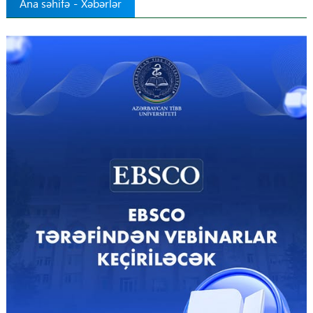
Ana səhifə
-
Xəbərlər
Tibbdə İKT
Regionlar
Elanlar
Gündəm
Tibbi maarifləndirmə
Mühüm hadisələr
COVID-19
ÜST