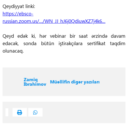
Qeydiyyat linki:
https://ebsco-
russian.zoom.us/.../WN_JJ_hJ6j0QdiuwXZ7j4k6...
Qeyd edək ki, hər vebinar bir saat ərzində davam
edəcək, sonda bütün iştirakçılara sertifikat təqdim
olunacaq.
Zamiq
Müəllifin digər yazıları
İbrahimov