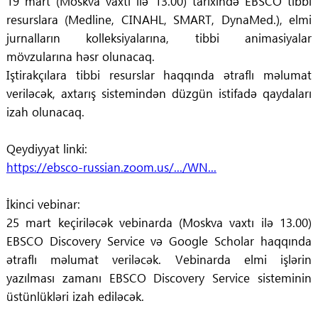
19 mart (Moskva vaxtı ilə 13.00) tarixində EBSCO tibbi
resurslara (Medline, CINAHL, SMART, DynaMed.), elmi
jurnalların kolleksiyalarına, tibbi animasiyalar
mövzularına həsr olunacaq.
Iştirakçılara tibbi resurslar haqqında ətraflı məlumat
veriləcək, axtarış sistemindən düzgün istifadə qaydaları
izah olunacaq.
Qeydiyyat linki:
https://ebsco-russian.zoom.us/.../WN...
İkinci vebinar:
25 mart keçiriləcək vebinarda (Moskva vaxtı ilə 13.00)
EBSCO Discovery Service və Google Scholar haqqında
ətraflı məlumat veriləcək. Vebinarda elmi işlərin
yazılması zamanı EBSCO Discovery Service sisteminin
üstünlükləri izah ediləcək.