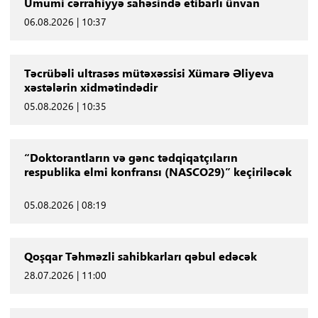
Ümumi cərrahiyyə sahəsində etibarlı ünvan
06.08.2026 | 10:37
Təcrübəli ultrasəs mütəxəssisi Xümarə Əliyeva
xəstələrin xidmətindədir
05.08.2026 | 10:35
“Doktorantların və gənc tədqiqatçıların
respublika elmi konfransı (NASCO29)” keçiriləcək
05.08.2026 | 08:19
Qoşqar Təhməzli sahibkarları qəbul edəcək
28.07.2026 | 11:00