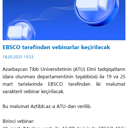
EBSCO tərəfindən vebinarlar keçiriləcək
18.03.2025 15:53
Azərbaycan Tibb Universitetinin (ATU) Elmi tədqiqatların
idarə olunması departamentinin təşəbbüsü ilə 19 və 25
mart tarixlərində EBSCO tərəfindən iki məlumat
xarakterli vebinar keçiriləcək.
Bu məlumat Aztibb.az-a ATU-dan verilib.
Birinci vebinar: