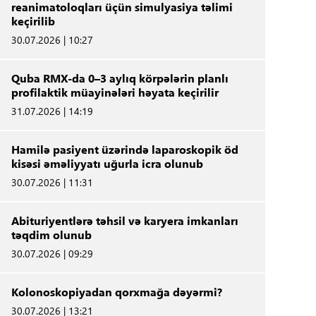
reanimatoloqları üçün simulyasiya təlimi
keçirilib
30.07.2026 | 10:27
Quba RMX-da 0–3 aylıq körpələrin planlı
profilaktik müayinələri həyata keçirilir
31.07.2026 | 14:19
Hamilə pasiyent üzərində laparoskopik öd
kisəsi əməliyyatı uğurla icra olunub
30.07.2026 | 11:31
Abituriyentlərə təhsil və karyera imkanları
təqdim olunub
30.07.2026 | 09:29
Kolonoskopiyadan qorxmağa dəyərmi?
30.07.2026 | 13:21