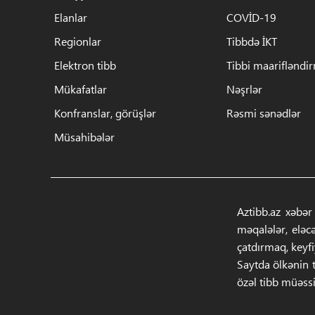
Elanlar
COVİD-19
Regionlar
Tibbdə İKT
Elektron tibb
Tibbi maarifləndi
Mükafatlar
Nəşrlər
Konfranslar, görüşlər
Rəsmi sənədlər
Müsahibələr
Aztibb.az xəbər
məqalələr, eləc
çatdırmaq, keyf
Saytda ölkənin t
özəl tibb müəssi