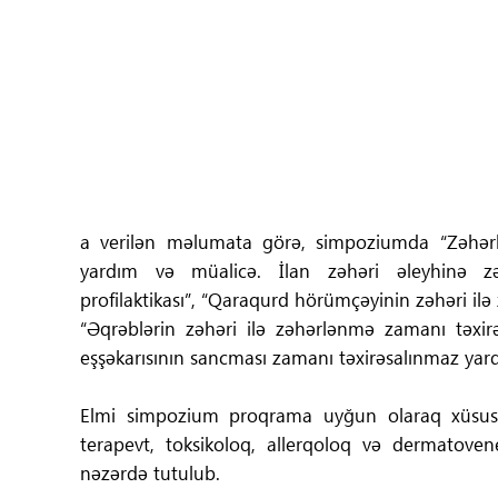
Tibbdə İKT
Regionlar
Elanlar
Gündəm
a verilən məlumata görə, simpoziumda “Zəhərli
Tibbi maarifləndirmə
yardım və müalicə. İlan zəhəri əleyhinə zərd
profilaktikası”, “Qaraqurd hörümçəyinin zəhəri il
Mühüm hadisələr
“Əqrəblərin zəhəri ilə zəhərlənmə zamanı təxirə
eşşəkarısının sancması zamanı təxirəsalınmaz yar
COVID-19
Elmi simpozium proqrama uyğun olaraq xüsusilə
ÜST
terapevt, toksikoloq, allerqoloq və dermatoven
nəzərdə tutulub.