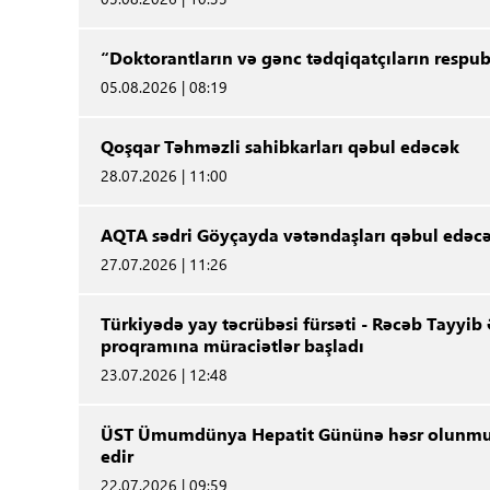
“Doktorantların və gənc tədqiqatçıların respu
05.08.2026 | 08:19
Qoşqar Təhməzli sahibkarları qəbul edəcək
28.07.2026 | 11:00
AQTA sədri Göyçayda vətəndaşları qəbul edəc
27.07.2026 | 11:26
Türkiyədə yay təcrübəsi fürsəti - Rəcəb Tayyib
proqramına müraciətlər başladı
23.07.2026 | 12:48
ÜST Ümumdünya Hepatit Gününə həsr olunmuş 
edir
22.07.2026 | 09:59