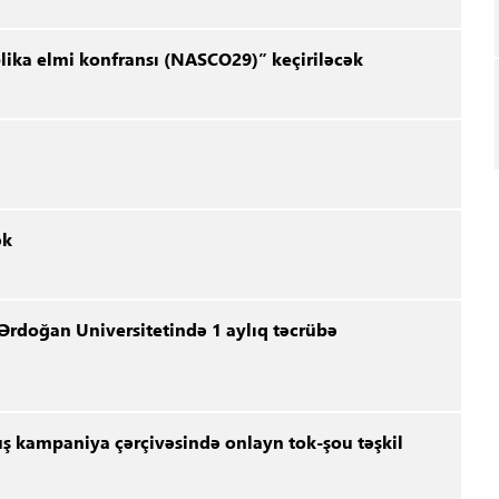
blika elmi konfransı (NASCO29)” keçiriləcək
ək
 Ərdoğan Universitetində 1 aylıq təcrübə
kampaniya çərçivəsində onlayn tok-şou təşkil