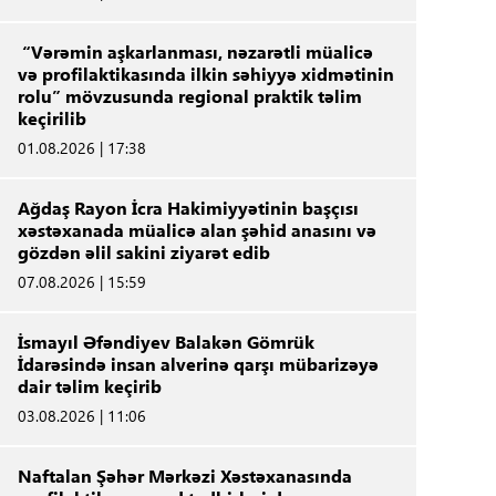
“Vərəmin aşkarlanması, nəzarətli müalicə
və profilaktikasında ilkin səhiyyə xidmətinin
rolu” mövzusunda regional praktik təlim
keçirilib
01.08.2026 | 17:38
Ağdaş Rayon İcra Hakimiyyətinin başçısı
xəstəxanada müalicə alan şəhid anasını və
gözdən əlil sakini ziyarət edib
07.08.2026 | 15:59
İsmayıl Əfəndiyev Balakən Gömrük
İdarəsində insan alverinə qarşı mübarizəyə
dair təlim keçirib
03.08.2026 | 11:06
Naftalan Şəhər Mərkəzi Xəstəxanasında