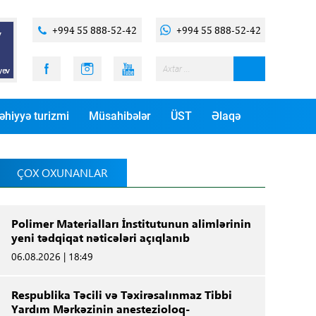
+994 55 888-52-42
+994 55 888-52-42
əhiyyə turizmi
Müsahibələr
ÜST
Əlaqə
ÇOX OXUNANLAR
Polimer Materialları İnstitutunun alimlərinin
yeni tədqiqat nəticələri açıqlanıb
06.08.2026 | 18:49
Respublika Təcili və Təxirəsalınmaz Tibbi
Yardım Mərkəzinin anestezioloq-