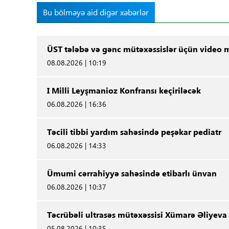
Bu bölməyə aid digər xəbərlər
ÜST tələbə və gənc mütəxəssislər üçün video m
08.08.2026 | 10:19
I Milli Leyşmanioz Konfransı keçiriləcək
06.08.2026 | 16:36
Təcili tibbi yardım sahəsində peşəkar pediatr
06.08.2026 | 14:33
Ümumi cərrahiyyə sahəsində etibarlı ünvan
06.08.2026 | 10:37
Təcrübəli ultrasəs mütəxəssisi Xümarə Əliyeva
05.08.2026 | 10:35