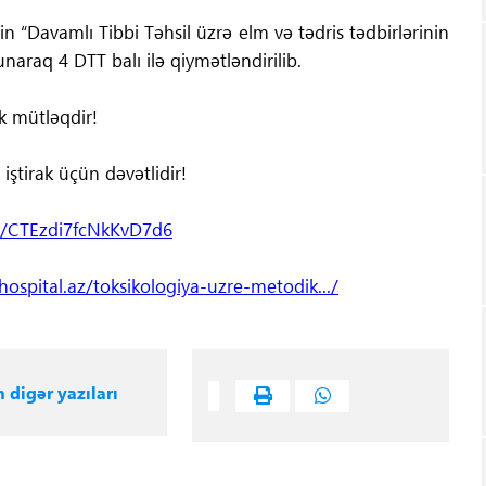
n “Davamlı Tibbi Təhsil üzrə elm və tədris tədbirlərinin
naraq 4 DTT balı ilə qiymətləndirilib.
 mütləqdir!
iştirak üçün dəvətlidir!
le/CTEzdi7fcNkKvD7d6
ospital.az/toksikologiya-uzre-metodik.../
n digər yazıları