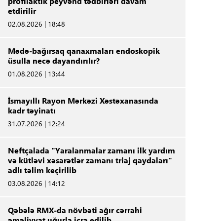
profilaktik peyvənd tədbirləri davam
etdirilir
02.08.2026 | 18:48
Mədə-bağırsaq qanaxmaları endoskopik
üsulla necə dayandırılır?
01.08.2026 | 13:44
İsmayıllı Rayon Mərkəzi Xəstəxanasında
kadr təyinatı
31.07.2026 | 12:24
Neftçalada "Yaralanmalar zamanı ilk yardım
və kütləvi xəsarətlər zamanı triaj qaydaları"
adlı təlim keçirilib
03.08.2026 | 14:12
Qəbələ RMX-da növbəti ağır cərrahi
əməliyyat uğurla icra edilib