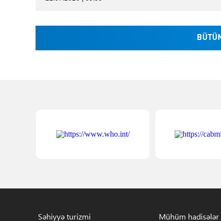
BÜTÜN
Səhiyyə turizmi
Mühüm hadisələr