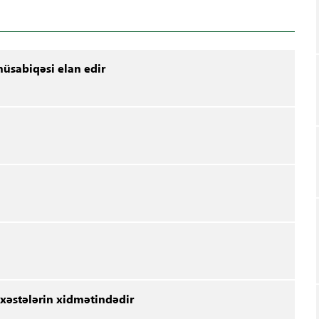
üsabiqəsi elan edir
 xəstələrin xidmətindədir