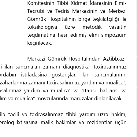
Komitəsinin Tibbi Xidmət İdarəsinin Elmi-
Təcrübi və Tədris Mərkəzinin və Mərkəzi
Gömrük Hospitalının birgə təşkilatçılığı ilə
toksikologiya üzrə metodik vəsaitin
təqdimatına həsr edilmiş elmi simpozium
keçiriləcək.
Mərkəzi Gömrük Hospitalından Aztibb.az-
 ilan sancmaları zamanı diaqnostika, təxirəsalınmaz
abın istifadəsinə göstərişlər, ilan sancmalarının
ə zəhərlənmə zamanı təxirəsalınmaz yardım və müalicə”,
salınmaz yardım və müalicə” və “İtarısı, bal arısı və
dım və müalicə” mövzularında məruzələr dinləniləcək.
 təcili və təxirəsalınmaz tibbi yardım üzrə həkim,
eroloq ixtisasına malik həkimlər və rezidentlər üçün