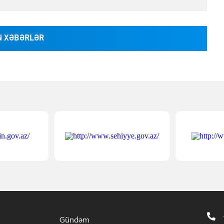
 XƏBƏRLƏR
Gündəm