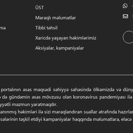
ÜST
Maraqlı məlumatlar
rmə
Tibbi təhsil
Xaricdə yaşayan həkimlərimiz
Aksiyalar, kampaniyalar
 portalının əsas məqsədi səhiyyə sahəsində ölkəmizdə və dünyad
ə də gündəmin əsas mövzusu olan koronavirus pandemiyası ilə ba
iyyətli məzmun yaratmaqdır.
anınmış həkimləri ilə sizi maraqlandıran suallar ətrafında hazırl
sələrinin təşkil etdiyi kampaniyalar haqqında məlumatlara, eləcə də