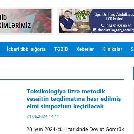
İcbari tibbi sığorta
TƏBİB
Xəbərlər
Klinikalar
S
Toksikologiya üzrə metodik
vəsaitin təqdimatına həsr edilmiş
elmi simpozium keçiriləcək
21.06.2024 14:41
28 iyun 2024-cü il tarixində Dövlət Gömrük