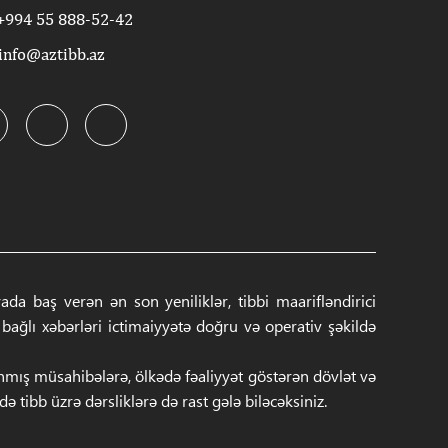
+994 55 888-52-42
info@aztibb.az
a baş verən ən son yeniliklər, tibbi maarifləndirici
ğlı xəbərləri ictimaiyyətə doğru və operativ şəkildə
anmış müsahibələrə, ölkədə fəaliyyət göstərən dövlət və
 tibb üzrə dərsliklərə də rast gələ biləcəksiniz.