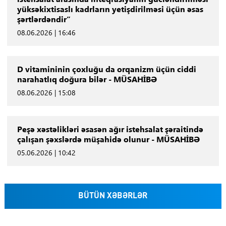
yüksəkixtisaslı kadrların yetişdirilməsi üçün əsas
şərtlərdəndir”
08.06.2026 | 16:46
D vitamininin çoxluğu da orqanizm üçün ciddi
narahatlıq doğura bilər - MÜSAHİBƏ
08.06.2026 | 15:08
Peşə xəstəlikləri əsasən ağır istehsalat şəraitində
çalışan şəxslərdə müşahidə olunur - MÜSAHİBƏ
05.06.2026 | 10:42
BÜTÜN XƏBƏRLƏR