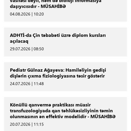
vasitəsi deyil, həm də bioloji informasiya
daşıyıcısıdır - MÜSAHİBƏ
04.08.2026 | 10:20
ADHTİ-da Çin təbabəti üzrə diplom kursları
açılacaq
29.07.2026 | 08:50
Pediatr Gülnaz Ağayeva: Hamiləliyin gedişi
dişlərin çıxma fiziologiyasına təsir göstərir
24.07.2026 | 11:48
Könüllü qanvermə praktikası müasir
transfuzologiyada qan təhlükəsizliyinin təmin
olunmasının ən effektiv modelidir - MÜSAHİBƏ
20.07.2026 | 11:15