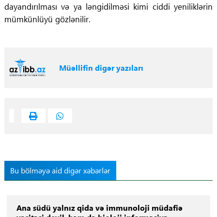
dayandırılması və ya ləngidilməsi kimi ciddi yeniliklərin
mümkünlüyü gözlənilir.
Müəllifin digər yazıları
Bu bölməyə aid digər xəbərlər
Ana südü yalnız qida və immunoloji müdafiə