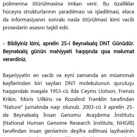
polimerinə ötürülməsinə imkan verir. Bu özəlliklər
hüceyrə strukturlarının yaradılması və işlədilməsi, eləcə
də informasiyanın sonrakı nəslə ötürülməsi kimi vacib
proseslərin əsasını təşkil edir.
- Bildiyiniz kimi, aprelin 25-i Beynəlxalq DNT Günüdür.
Beynəlxalq günün mahiyyəti haqqında qısa məlumat
verərdiniz.
Bəşəriyyətin ən vacib və eyni zamanda ən müəmmalı
kəşflərindən biri sayılan DNT molekulunun quruluşu
haqqındakı məqalə 1953-cü ildə Ceyms Uotson, Frensis
Krikin, Moris Uilkins və Rozalind Franklin tərəfindən
“Nature” jurnalında nəşr olunub. 2003-cü il aprelin 25-
də Beynəlxalq İnsan Genomu Araşdırma İnstitutu
(National Human Genome Research Institute, NHGRI)
tərəfindən insan genlərinin deşifrə edilməsi layihəsinin