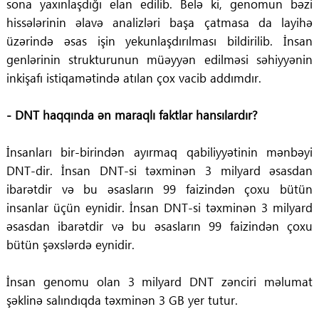
sona yaxınlaşdığı elan edilib. Belə ki, genomun bəzi
hissələrinin əlavə analizləri başa çatmasa da layihə
üzərində əsas işin yekunlaşdırılması bildirilib. İnsan
genlərinin strukturunun müəyyən edilməsi səhiyyənin
inkişafı istiqamətində atılan çox vacib addımdır.
- DNT haqqında ən maraqlı faktlar hansılardır?
İnsanları bir-birindən ayırmaq qabiliyyətinin mənbəyi
DNT-dir. İnsan DNT-si təxminən 3 milyard əsasdan
ibarətdir və bu əsasların 99 faizindən çoxu bütün
insanlar üçün eynidir. İnsan DNT-si təxminən 3 milyard
əsasdan ibarətdir və bu əsasların 99 faizindən çoxu
bütün şəxslərdə eynidir.
İnsan genomu olan 3 milyard DNT zənciri məlumat
şəklinə salındıqda təxminən 3 GB yer tutur.