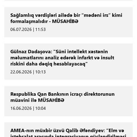
Sağlamlıq vərdişləri ailədə bir “mədəni irs” kimi
formalaşmalıdır - MÜSAHİBƏ
06.07.2026 | 11:53
Gülnaz Dadaşova: "Süni intellekt xəstənin
məlumatlarını analiz edərək infarkt və insult
riskini daha dəqiq hesablayacaq"
22.06.2026 | 10:13
Respublika Qan Bankının icraçı direktorunun
müavini ilə MÜSAHİBƏ
16.06.2026 | 10:04
AMEA-nın müxbir üzvü Qalib Əfəndiyev: “Elm və
istehsalat arasında inteqrasiyanın gücləndirilməsi