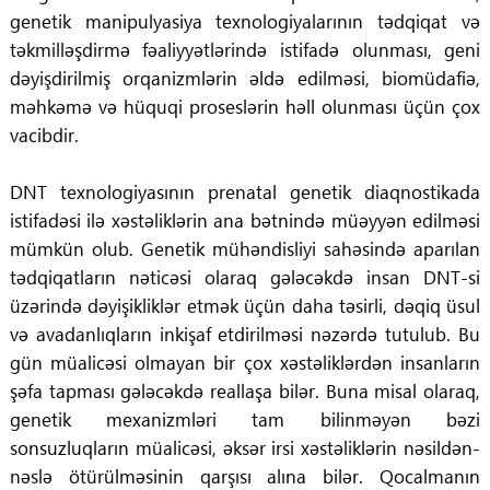
genetik manipulyasiya texnologiyalarının tədqiqat və
təkmilləşdirmə fəaliyyətlərində istifadə olunması, geni
dəyişdirilmiş orqanizmlərin əldə edilməsi, biomüdafiə,
məhkəmə və hüquqi proseslərin həll olunması üçün çox
vacibdir.
DNT texnologiyasının prenatal genetik diaqnostikada
istifadəsi ilə xəstəliklərin ana bətnində müəyyən edilməsi
mümkün olub. Genetik mühəndisliyi sahəsində aparılan
tədqiqatların nəticəsi olaraq gələcəkdə insan DNT-si
üzərində dəyişikliklər etmək üçün daha təsirli, dəqiq üsul
və avadanlıqların inkişaf etdirilməsi nəzərdə tutulub. Bu
gün müalicəsi olmayan bir çox xəstəliklərdən insanların
şəfa tapması gələcəkdə reallaşa bilər. Buna misal olaraq,
genetik mexanizmləri tam bilinməyən bəzi
sonsuzluqların müalicəsi, əksər irsi xəstəliklərin nəsildən-
nəslə ötürülməsinin qarşısı alına bilər. Qocalmanın