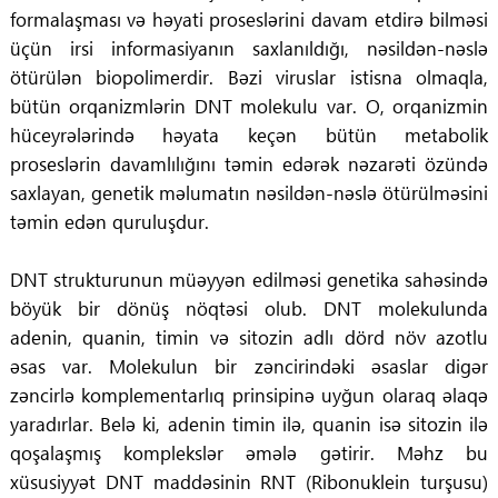
formalaşması və həyati proseslərini davam etdirə bilməsi
üçün irsi informasiyanın saxlanıldığı, nəsildən-nəslə
ötürülən biopolimerdir. Bəzi viruslar istisna olmaqla,
bütün orqanizmlərin DNT molekulu var. O, orqanizmin
hüceyrələrində həyata keçən bütün metabolik
proseslərin davamlılığını təmin edərək nəzarəti özündə
saxlayan, genetik məlumatın nəsildən-nəslə ötürülməsini
təmin edən quruluşdur.
DNT strukturunun müəyyən edilməsi genetika sahəsində
böyük bir dönüş nöqtəsi olub. DNT molekulunda
adenin, quanin, timin və sitozin adlı dörd növ azotlu
əsas var. Molekulun bir zəncirindəki əsaslar digər
zəncirlə komplementarlıq prinsipinə uyğun olaraq əlaqə
yaradırlar. Belə ki, adenin timin ilə, quanin isə sitozin ilə
qoşalaşmış komplekslər əmələ gətirir. Məhz bu
xüsusiyyət DNT maddəsinin RNT (Ribonuklein turşusu)