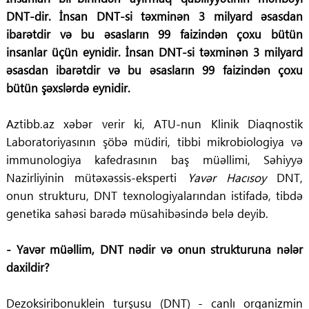
DNT-dir. İnsan DNT-si təxminən 3 milyard əsasdan
ibarətdir və bu əsasların 99 faizindən çoxu bütün
insanlar üçün eynidir. İnsan DNT-si təxminən 3 milyard
əsasdan ibarətdir və bu əsasların 99 faizindən çoxu
bütün şəxslərdə eynidir.
Aztibb.az xəbər verir ki, ATU-nun Klinik Diaqnostik
Laboratoriyasının şöbə müdiri, tibbi mikrobiologiya və
immunologiya kafedrasının baş müəllimi, Səhiyyə
Nazirliyinin mütəxəssis-eksperti
Yavər Hacısoy
DNT,
onun strukturu, DNT texnologiyalarından istifadə, tibdə
genetika sahəsi barədə müsahibəsində belə deyib.
- Yavər müəllim, DNT nədir və onun strukturuna nələr
daxildir?
Dezoksiribonuklein turşusu (DNT) - canlı orqanizmin