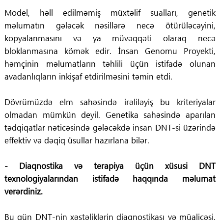
Model, həll edilməmiş müxtəlif sualları, genetik
məlumatın gələcək nəsillərə necə ötürüləcəyini,
kopyalanmasını və ya müvəqqəti olaraq necə
bloklanmasına kömək edir. İnsan Genomu Proyekti,
həmçinin məlumatların təhlili üçün istifadə olunan
avadanlıqların inkişaf etdirilməsini təmin etdi.
Dövrümüzdə elm sahəsində irəliləyiş bu kriteriyalar
olmadan mümkün deyil. Genetika sahəsində aparılan
tədqiqatlar nəticəsində gələcəkdə insan DNT-si üzərində
effektiv və dəqiq üsullar hazırlana bilər.
- Diaqnostika və terapiya üçün xüsusi DNT
texnologiyalarından istifadə haqqında məlumat
verərdiniz.
Bu gün DNT-nin xəstəliklərin diaqnostikası və müalicəsi,