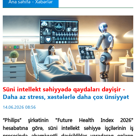
Ana səhifə
-
Xəbərlər
Tibbdə İKT
Regionlar
Elanlar
Gündəm
Tibbi maarifləndirmə
Süni intellekt səhiyyədə qaydaları dəyişir -
Mühüm hadisələr
Daha az stress, xəstələrlə daha çox ünsiyyət
COVID-19
14.06.2026 08:56
ÜST
“Philips” şirkətinin "Future Health Index 2026"
hesabatına görə, süni intellekt səhiyyə işçilərinin iş
prosesində əhəmiyyətli dəyişikliklər yaradaraq onların