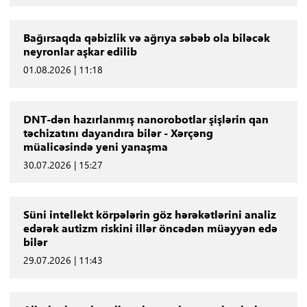
Bağırsaqda qəbizlik və ağrıya səbəb ola biləcək
neyronlar aşkar edilib
01.08.2026 | 11:18
DNT-dən hazırlanmış nanorobotlar şişlərin qan
təchizatını dayandıra bilər - Xərçəng
müalicəsində yeni yanaşma
30.07.2026 | 15:27
Süni intellekt körpələrin göz hərəkətlərini analiz
edərək autizm riskini illər öncədən müəyyən edə
bilər
29.07.2026 | 11:43