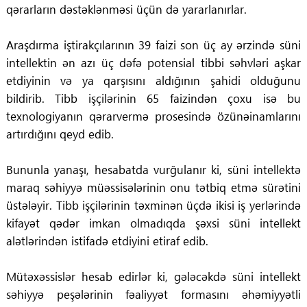
qərarların dəstəklənməsi üçün də yararlanırlar.
Araşdırma iştirakçılarının 39 faizi son üç ay ərzində süni
intellektin ən azı üç dəfə potensial tibbi səhvləri aşkar
etdiyinin və ya qarşısını aldığının şahidi olduğunu
bildirib. Tibb işçilərinin 65 faizindən çoxu isə bu
texnologiyanın qərarvermə prosesində özünəinamlarını
artırdığını qeyd edib.
Bununla yanaşı, hesabatda vurğulanır ki, süni intellektə
maraq səhiyyə müəssisələrinin onu tətbiq etmə sürətini
üstələyir. Tibb işçilərinin təxminən üçdə ikisi iş yerlərində
kifayət qədər imkan olmadıqda şəxsi süni intellekt
alətlərindən istifadə etdiyini etiraf edib.
Mütəxəssislər hesab edirlər ki, gələcəkdə süni intellekt
səhiyyə peşələrinin fəaliyyət formasını əhəmiyyətli