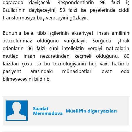
dərəcədə dəyişəcək. Respondentlərin 96 faizi iş
üsullarının dəyişəcəyini, 53 faizi isə peşələrində ciddi
transformasiya baş verəcəyini gözləyir.
Bununla belə, tibb işçilərinin əksəriyyəti insan amilinin
əvəzolunmaz olduğunu vurğulayır. Sorğuda iştirak
edənlərin 86 faizi süni intellektin verdiyi nəticələrin
mütləq insan nəzarətindən keçməli olduğunu, 80
faizdən çoxu isə bu texnologiyanın heç vaxt həkimlə
pasiyent arasındakı münasibətləri əvəz edə
bilməyəcəyini bildirib.
Səadət
Müəllifin digər yazıları
Məmmədova