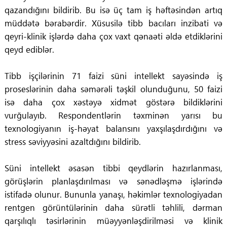
qazandığını bildirib. Bu isə üç tam iş həftəsindən artıq
müddətə bərabərdir. Xüsusilə tibb bacıları inzibati və
qeyri-klinik işlərdə daha çox vaxt qənaəti əldə etdiklərini
qeyd ediblər.
Tibb işçilərinin 71 faizi süni intellekt sayəsində iş
proseslərinin daha səmərəli təşkil olunduğunu, 50 faizi
isə daha çox xəstəyə xidmət göstərə bildiklərini
vurğulayıb. Respondentlərin təxminən yarısı bu
texnologiyanın iş-həyat balansını yaxşılaşdırdığını və
stress səviyyəsini azaltdığını bildirib.
Süni intellekt əsasən tibbi qeydlərin hazırlanması,
görüşlərin planlaşdırılması və sənədləşmə işlərində
istifadə olunur. Bununla yanaşı, həkimlər texnologiyadan
rentgen görüntülərinin daha sürətli təhlili, dərman
qarşılıqlı təsirlərinin müəyyənləşdirilməsi və klinik