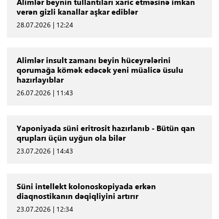
Alimlər beynin tullantıları xaric etməsinə imkan
verən gizli kanallar aşkar ediblər
28.07.2026 | 12:24
Alimlər insult zamanı beyin hüceyrələrini
qorumağa kömək edəcək yeni müalicə üsulu
hazırlayıblar
26.07.2026 | 11:43
Yaponiyada süni eritrosit hazırlanıb - Bütün qan
qrupları üçün uyğun ola bilər
23.07.2026 | 14:43
Süni intellekt kolonoskopiyada erkən
diaqnostikanın dəqiqliyini artırır
23.07.2026 | 12:34