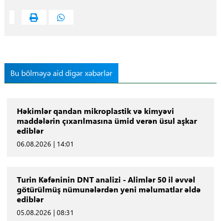
Bu bölməyə aid digər xəbərlər
Həkimlər qandan mikroplastik və kimyəvi
maddələrin çıxarılmasına ümid verən üsul aşkar
ediblər
06.08.2026 | 14:01
Turin Kəfəninin DNT analizi - Alimlər 50 il əvvəl
götürülmüş nümunələrdən yeni məlumatlar əldə
ediblər
05.08.2026 | 08:31