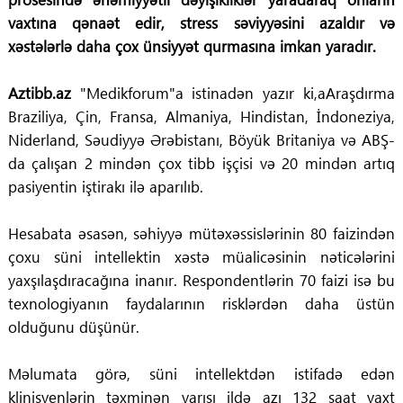
vaxtına qənaət edir, stress səviyyəsini azaldır və
xəstələrlə daha çox ünsiyyət qurmasına imkan yaradır.
Aztibb.az
"Medikforum"a istinadən yazır ki,aAraşdırma
Braziliya, Çin, Fransa, Almaniya, Hindistan, İndoneziya,
Niderland, Səudiyyə Ərəbistanı, Böyük Britaniya və ABŞ-
da çalışan 2 mindən çox tibb işçisi və 20 mindən artıq
pasiyentin iştirakı ilə aparılıb.
Hesabata əsasən, səhiyyə mütəxəssislərinin 80 faizindən
çoxu süni intellektin xəstə müalicəsinin nəticələrini
yaxşılaşdıracağına inanır. Respondentlərin 70 faizi isə bu
texnologiyanın faydalarının risklərdən daha üstün
olduğunu düşünür.
Məlumata görə, süni intellektdən istifadə edən
klinisyenlərin təxminən yarısı ildə azı 132 saat vaxt