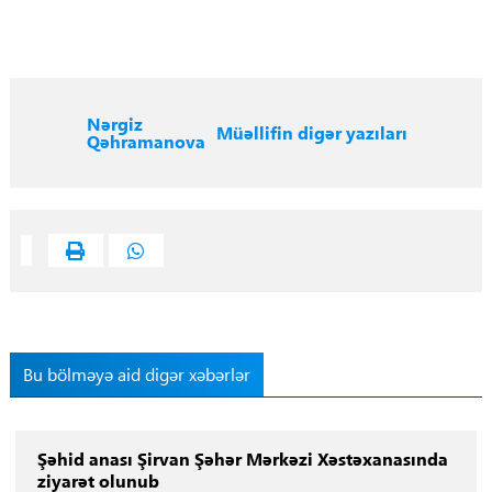
Nərgiz
Müəllifin digər yazıları
Qəhramanova
Bu bölməyə aid digər xəbərlər
Şəhid anası Şirvan Şəhər Mərkəzi Xəstəxanasında
ziyarət olunub