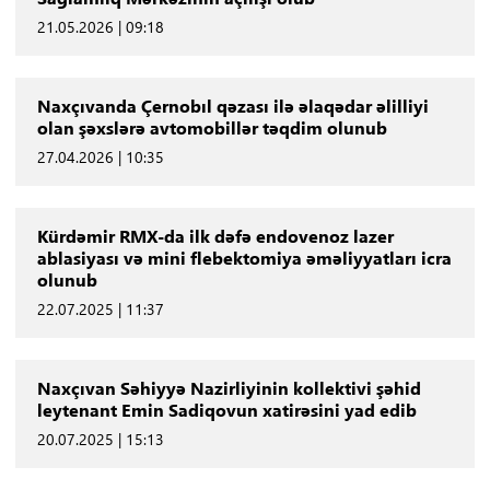
21.05.2026 | 09:18
Naxçıvanda Çernobıl qəzası ilə əlaqədar əlilliyi
olan şəxslərə avtomobillər təqdim olunub
27.04.2026 | 10:35
Kürdəmir RMX-da ilk dəfə endovenoz lazer
ablasiyası və mini flebektomiya əməliyyatları icra
olunub
22.07.2025 | 11:37
Naxçıvan Səhiyyə Nazirliyinin kollektivi şəhid
leytenant Emin Sadiqovun xatirəsini yad edib
20.07.2025 | 15:13