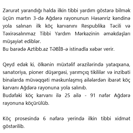
Zərurət yarandığı halda ilkin tibbi yardım göstərə bilmək
üçün martın 3-də Ağdərə rayonunun Həsənriz kəndinə
yola salınan ilk köç karvanını Respublika Təcili və
Təxirəsalınmaz Tibbi Yardım Mərkəzinin əməkdaşları
müşayiət ediblər.
Bu barədə Aztibb.az TƏBİB-ə istinadla xəbər verir.
Qeyd edək ki, ölkənin müxtəlif ərazilərində yataqxana,
sanatoriya, pioner düşərgəsi, yarımçıq tikililər və inzibati
binalarda müvəqqəti məskunlaşmış ailələrdən ibarət köç
karvanı Ağdərə rayonuna yola salınıb.
Budəfəki köç karvanı ilə 25 ailə - 91 nəfər Ağdərə
rayonuna köçürülüb.
Köç prosesində 6 nəfərə yerində ilkin tibbi xidmət
göstərilib.