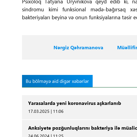
Psixoloq Tatyana Uryvnikova qeyd edib ki, nar
sindromu kimi funksional mədə-bağırsaq xəst
bakteriyaları beyinə və onun funksiyalarına təsir e
Nərgiz Qəhramanova
Müəllifi
Bu bölməyə aid digər xəbərlər
Yarasalarda yeni koronavirus aşkarlanıb
17.03.2025 | 11:06
Anksiyete pozğunluqlarını bakteriya ilə müali
24.06.2024 | 11:25