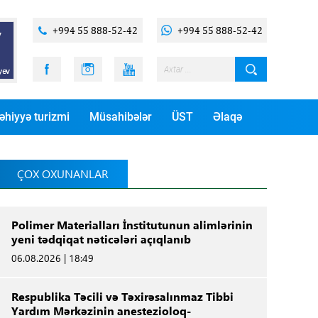
+994 55 888-52-42
+994 55 888-52-42
əhiyyə turizmi
Müsahibələr
ÜST
Əlaqə
ÇOX OXUNANLAR
Polimer Materialları İnstitutunun alimlərinin
yeni tədqiqat nəticələri açıqlanıb
06.08.2026 | 18:49
Respublika Təcili və Təxirəsalınmaz Tibbi
Yardım Mərkəzinin anestezioloq-