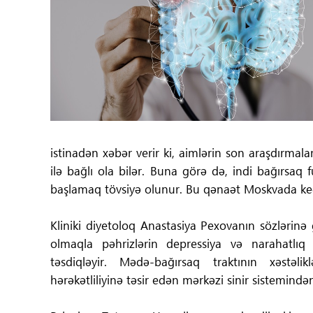
Tibbdə İKT
Regionlar
Elanlar
Gündəm
istinadən xəbər verir ki, aimlərin son araşdırmala
Tibbi maarifləndirmə
ilə bağlı ola bilər. Buna görə də, indi bağırsaq
başlamaq tövsiyə olunur. Bu qənaət Moskvada keçi
Mühüm hadisələr
Kliniki diyetoloq Anastasiya Pexovanın sözlərinə 
COVID-19
olmaqla pəhrizlərin depressiya və narahatlıq 
təsdiqləyir. Mədə-bağırsaq traktının xəstəli
ÜST
hərəkətliliyinə təsir edən mərkəzi sinir sistemindən