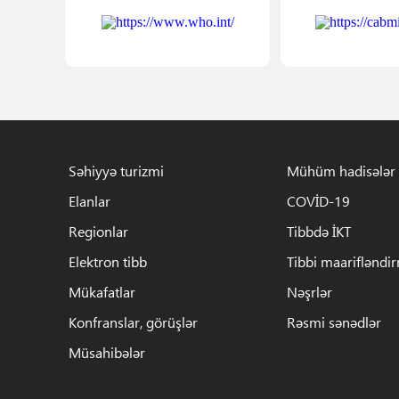
Səhiyyə turizmi
Mühüm hadisələr
Elanlar
COVİD-19
Regionlar
Tibbdə İKT
Elektron tibb
Tibbi maarifləndi
Mükafatlar
Nəşrlər
Konfranslar, görüşlər
Rəsmi sənədlər
Müsahibələr