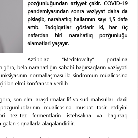
pozğunluğundan əziyyət çəkir. COVID-19
pandemiyasından sonra vəziyyət daha da
pisləşib, narahatlıq hallarının sayı 1,5 dəfə
artıb. Tədqiqatlar göstərir ki, hər üç
nəfərdən biri narahatlıq pozğunluğu
əlamətləri yaşayır.
Aztibb.az “MedNovelty” portalına
rı görə, belə narahatlığın səbəbi bağırsaqların vəziyyəti
 funksiyasının normallaşması ilə sindromun müalicəsinə
rilən elmi konfransda verilib.
görə, son elmi araşdırmalar lif və süd məhsulları daxil
pozğunluqlarının müalicəsinə müsbət təsir etdiyini
kləri tez-tez fermentlərin istehsalına və bağırsaq
 gələn siqnallarla əlaqələndirilir.