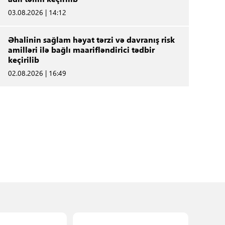
03.08.2026 | 14:12
Əhalinin sağlam həyat tərzi və davranış risk
amilləri ilə bağlı maarifləndirici tədbir
keçirilib
02.08.2026 | 16:49