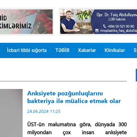
İcbari tibbi sığorta
TƏBİB
Xəbərlər
Klinikalar
S
Anksiyete pozğunluqlarını
bakteriya ilə müalicə etmək olar
24.06.2024 11:25
ÜST-ün məlumatına görə, dünyada 300
milyondan çox insan anksiyete