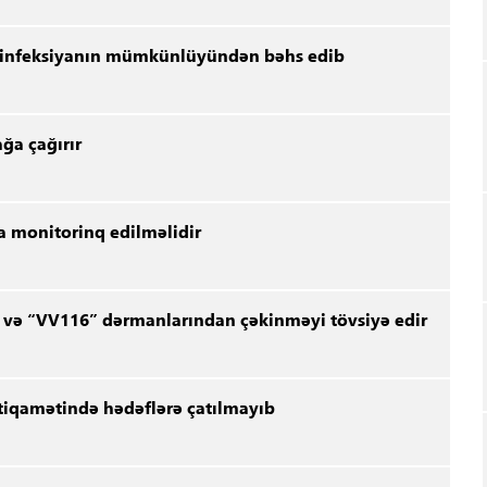
r infeksiyanın mümkünlüyündən bəhs edib
ğa çağırır
ca monitorinq edilməlidir
 və “VV116” dərmanlarından çəkinməyi tövsiyə edir
tiqamətində hədəflərə çatılmayıb