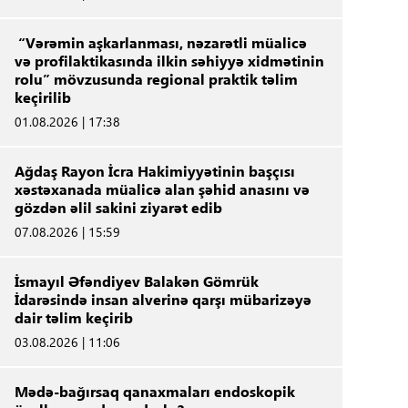
“Vərəmin aşkarlanması, nəzarətli müalicə
və profilaktikasında ilkin səhiyyə xidmətinin
rolu” mövzusunda regional praktik təlim
keçirilib
01.08.2026 | 17:38
Ağdaş Rayon İcra Hakimiyyətinin başçısı
xəstəxanada müalicə alan şəhid anasını və
gözdən əlil sakini ziyarət edib
07.08.2026 | 15:59
İsmayıl Əfəndiyev Balakən Gömrük
İdarəsində insan alverinə qarşı mübarizəyə
dair təlim keçirib
03.08.2026 | 11:06
Mədə-bağırsaq qanaxmaları endoskopik