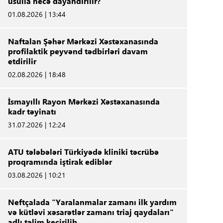
üsulla necə dayandırılır?
01.08.2026 | 13:44
Naftalan Şəhər Mərkəzi Xəstəxanasında
profilaktik peyvənd tədbirləri davam
etdirilir
02.08.2026 | 18:48
İsmayıllı Rayon Mərkəzi Xəstəxanasında
kadr təyinatı
31.07.2026 | 12:24
ATU tələbələri Türkiyədə kliniki təcrübə
proqramında iştirak ediblər
03.08.2026 | 10:21
Neftçalada "Yaralanmalar zamanı ilk yardım
və kütləvi xəsarətlər zamanı triaj qaydaları"
adlı təlim keçirilib