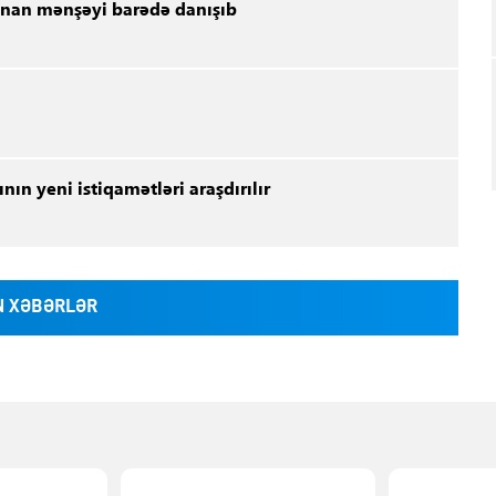
unan mənşəyi barədə danışıb
ın yeni istiqamətləri araşdırılır
 XƏBƏRLƏR