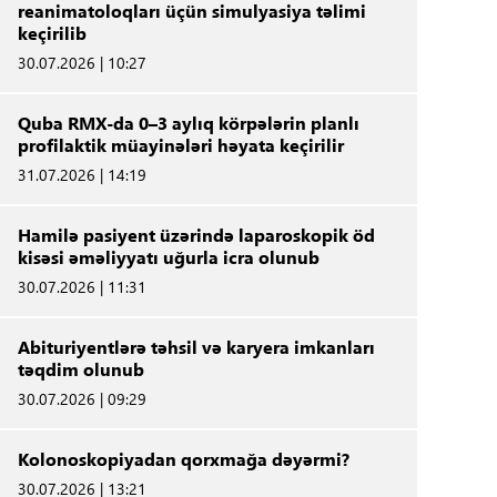
reanimatoloqları üçün simulyasiya təlimi
keçirilib
30.07.2026 | 10:27
Quba RMX-da 0–3 aylıq körpələrin planlı
profilaktik müayinələri həyata keçirilir
31.07.2026 | 14:19
Hamilə pasiyent üzərində laparoskopik öd
kisəsi əməliyyatı uğurla icra olunub
30.07.2026 | 11:31
Abituriyentlərə təhsil və karyera imkanları
təqdim olunub
30.07.2026 | 09:29
Kolonoskopiyadan qorxmağa dəyərmi?
30.07.2026 | 13:21