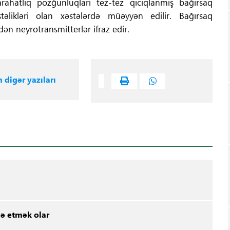
ahatlıq pozğunluqları tez-tez qıcıqlanmış bağırsaq
əlikləri olan xəstələrdə müəyyən edilir. Bağırsaq
dən neyrotransmitterlər ifraz edir.
n digər yazıları
cə etmək olar