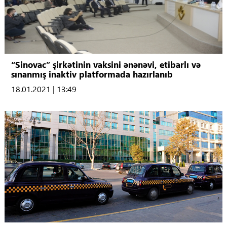
“Sinovac” şirkətinin vaksini ənənəvi, etibarlı və
sınanmış inaktiv platformada hazırlanıb
18.01.2021 | 13:49