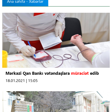
Ana səhifə
-
Xəbərlər
Tibbdə İKT
Regionlar
Elanlar
Gündəm
Tibbi maarifləndirmə
Mühüm hadisələr
Mərkəzi Qan Bankı vətəndaşlara
müraciət
edib
18.01.2021 | 15:05
COVID-19
ÜST