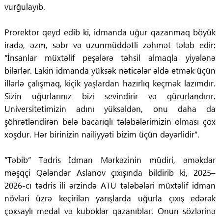
vurğulayıb.
Prorektor qeyd edib ki, idmanda uğur qazanmaq böyük
iradə, əzm, səbr və uzunmüddətli zəhmət tələb edir:
“İnsanlar müxtəlif peşələrə təhsil almaqla yiyələnə
bilərlər. Lakin idmanda yüksək nəticələr əldə etmək üçün
illərlə çalışmaq, kiçik yaşlardan hazırlıq keçmək lazımdır.
Sizin uğurlarınız bizi sevindirir və qürurlandırır.
Universitetimizin adını yüksəldən, onu daha da
şöhrətləndirən belə bacarıqlı tələbələrimizin olması çox
xoşdur. Hər birinizin nailiyyəti bizim üçün dəyərlidir”.
“Təbib” Tədris İdman Mərkəzinin müdiri, əməkdar
məşqçi Qələndər Aslanov çıxışında bildirib ki, 2025–
2026-cı tədris ili ərzində ATU tələbələri müxtəlif idman
növləri üzrə keçirilən yarışlarda uğurla çıxış edərək
çoxsaylı medal və kuboklar qazanıblar. Onun sözlərinə