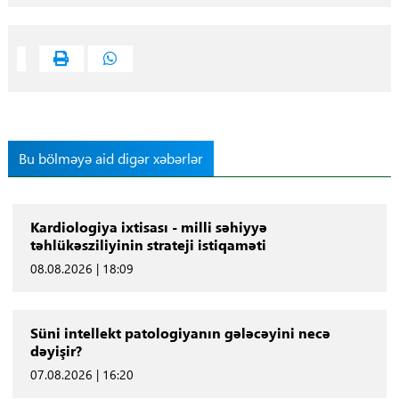
Bu bölməyə aid digər xəbərlər
Kardiologiya ixtisası - milli səhiyyə
təhlükəsziliyinin strateji istiqaməti
08.08.2026 | 18:09
Süni intellekt patologiyanın gələcəyini necə
dəyişir?
07.08.2026 | 16:20