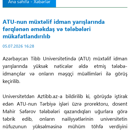
Ana səhifə
-
Xəbərlər
Tibbdə İKT
ATU-nun müxtəlif idman yarışlarında
Regionlar
fərqlənən əməkdaş və tələbələri
mükafatlandırılıb
Elanlar
05.07.2026 16:28
Gündəm
Azərbaycan Tibb Universitetində (ATU) müxtəlif idman
yarışlarında yüksək nəticələr əldə etmiş tələbə-
Tibbi maarifləndirmə
idmançılar və onların məşqçi müəllimləri ilə görüş
keçirilib.
Mühüm hadisələr
Universitetdən Aztibb.az-a bildirilib ki, görüşdə iştirak
COVID-19
edən ATU-nun Tərbiyə işləri üzrə prorektoru, dosent
Mahir Səfərov tələbələri qazandıqları uğurlara görə
ÜST
təbrik edib, onların nailiyyətlərinin universitetin
nüfuzunun yüksəlməsinə mühüm töhfə verdiyini