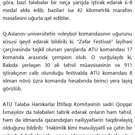
görə, bəzi tələbələr bir neçə yarışda iştirak edərək 6-8
medal əldə edib, bəziləri isə 42 kilometrlik marafon
məsafəsini uğurla qət ediblər.
Q.Aslanov universitetin voleybol komandasının uğurunu
xüsusi qeyd edərək bildirib ki, “Zəfər Festivalı” layihəsi
çərçivəsində təşkil olunan yarışlarda ATU komandası 17
komanda arasında çempion olub. O vurğulayıb ki,
Bakıda yerləşən 30 ali təhsil müəssisəsinin və 911
iştirakçının cəlb olunduğu festivalda ATU komandası 8
idman növü üzrə komanda hesabında birinci yerə layiq
görülüb.
ATU Tələbə Həmkarlar İttifaqı Komitəsinin sədri Qoşqar
İsmayılov da tələbələri təbrik edərək onların həm təhsil,
həm də idmanda qazandıqları nailiyyətlərin təqdirəlayiq
olduğunu bildirib: “Həkimlik kimi məsuliyyətli və çətin bir