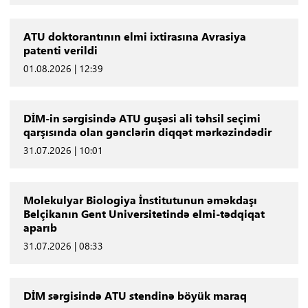
ATU doktorantının elmi ixtirasına Avrasiya
patenti verildi
01.08.2026 | 12:39
DİM-in sərgisində ATU guşəsi ali təhsil seçimi
qarşısında olan gənclərin diqqət mərkəzindədir
31.07.2026 | 10:01
Molekulyar Biologiya İnstitutunun əməkdaşı
Belçikanın Gent Universitetində elmi-tədqiqat
aparıb
31.07.2026 | 08:33
DİM sərgisində ATU stendinə böyük maraq