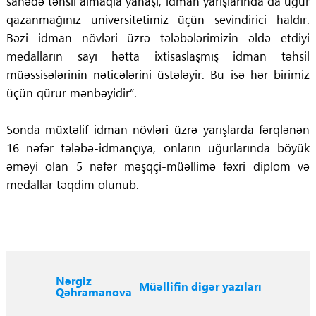
sahədə təhsil almaqla yanaşı, idman yarışlarında da uğur
qazanmağınız universitetimiz üçün sevindirici haldır.
Bəzi idman növləri üzrə tələbələrimizin əldə etdiyi
medalların sayı hətta ixtisaslaşmış idman təhsil
müəssisələrinin nəticələrini üstələyir. Bu isə hər birimiz
üçün qürur mənbəyidir”.
Sonda müxtəlif idman növləri üzrə yarışlarda fərqlənən
16 nəfər tələbə-idmançıya, onların uğurlarında böyük
əməyi olan 5 nəfər məşqçi-müəllimə fəxri diplom və
medallar təqdim olunub.
Nərgiz
Müəllifin digər yazıları
Qəhramanova