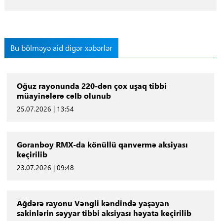
Bu bölməyə aid digər xəbərlər
Oğuz rayonunda 220-dən çox uşaq tibbi
müayinələrə cəlb olunub
25.07.2026 | 13:54
Goranboy RMX-da könüllü qanvermə aksiyası
keçirilib
23.07.2026 | 09:48
Ağdərə rayonu Vəngli kəndində yaşayan
sakinlərin səyyar tibbi aksiyası həyata keçirilib