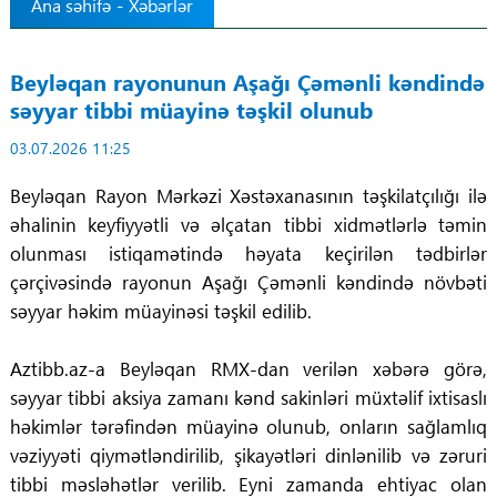
Ana səhifə
-
Xəbərlər
Tibbdə İKT
Beyləqan rayonunun Aşağı Çəmənli kəndində
Regionlar
səyyar tibbi müayinə təşkil olunub
03.07.2026 11:25
Elanlar
Beyləqan Rayon Mərkəzi Xəstəxanasının təşkilatçılığı ilə
Gündəm
əhalinin keyfiyyətli və əlçatan tibbi xidmətlərlə təmin
olunması istiqamətində həyata keçirilən tədbirlər
Tibbi maarifləndirmə
çərçivəsində rayonun Aşağı Çəmənli kəndində növbəti
səyyar həkim müayinəsi təşkil edilib.
Mühüm hadisələr
Aztibb.az-a Beyləqan RMX-dan verilən xəbərə görə,
COVID-19
səyyar tibbi aksiya zamanı kənd sakinləri müxtəlif ixtisaslı
həkimlər tərəfindən müayinə olunub, onların sağlamlıq
ÜST
vəziyyəti qiymətləndirilib, şikayətləri dinlənilib və zəruri
tibbi məsləhətlər verilib. Eyni zamanda ehtiyac olan