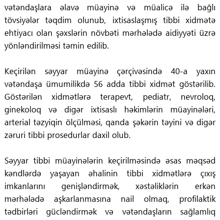
vətəndaşlara əlavə müayinə və müalicə ilə bağlı
tövsiyələr təqdim olunub, ixtisaslaşmış tibbi xidmətə
ehtiyacı olan şəxslərin növbəti mərhələdə aidiyyəti üzrə
yönləndirilməsi təmin edilib.
Keçirilən səyyar müayinə çərçivəsində 40-a yaxın
vətəndaşa ümumilikdə 56 adda tibbi xidmət göstərilib.
Göstərilən xidmətlərə terapevt, pediatr, nevroloq,
ginekoloq və digər ixtisaslı həkimlərin müayinələri,
arterial təzyiqin ölçülməsi, qanda şəkərin təyini və digər
zəruri tibbi prosedurlar daxil olub.
Səyyar tibbi müayinələrin keçirilməsində əsas məqsəd
kəndlərdə yaşayan əhalinin tibbi xidmətlərə çıxış
imkanlarını genişləndirmək, xəstəliklərin erkən
mərhələdə aşkarlanmasına nail olmaq, profilaktik
tədbirləri gücləndirmək və vətəndaşların sağlamlıq