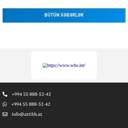
BÜTÜN XƏBƏRLƏR
+994 55 888-52-42
+994 55 888-52-42
info@aztibb.az