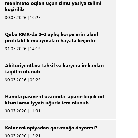
reanimatoloqları üçün simulyasiya təlimi
keçirilib
30.07.2026 | 10:27
Quba RMX-da 0–3 aylıq körpələrin planlı
profilaktik müayinələri həyata keçirilir
31.07.2026 | 14:19
Abituriyentlərə təhsil və karyera imkanları
təqdim olunub
30.07.2026 | 09:29
Hamilə pasiyent üzərində laparoskopik öd
kisəsi əməliyyatı uğurla icra olunub
30.07.2026 | 11:31
Kolonoskopiyadan qorxmağa dəyərmi?
30.07.2026 | 13:21