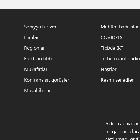
Səhiyyə turizmi
Mühüm hadisələr
Elanlar
COVİD-19
Regionlar
Tibbdə İKT
Elektron tibb
Tibbi maarifləndi
Mükafatlar
Nəşrlər
Konfranslar, görüşlər
Rəsmi sənədlər
Müsahibələr
Aztibb.az xəbər
məqalələr, eləc
çatdırmaq, keyf