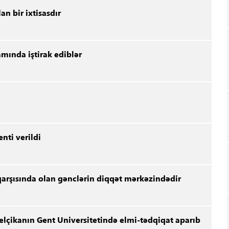
lan bir ixtisasdır
amında iştirak ediblər
enti verildi
 qarşısında olan gənclərin diqqət mərkəzindədir
lçikanın Gent Universitetində elmi-tədqiqat aparıb