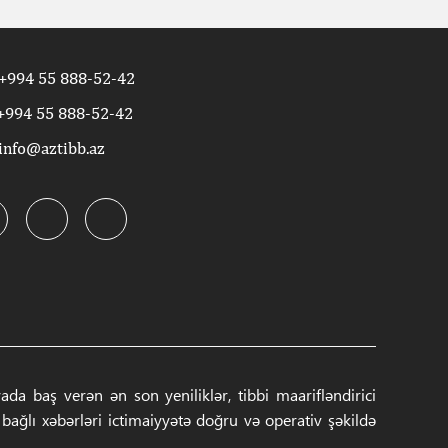
+994 55 888-52-42
+994 55 888-52-42
info@aztibb.az
a baş verən ən son yeniliklər, tibbi maarifləndirici
ğlı xəbərləri ictimaiyyətə doğru və operativ şəkildə