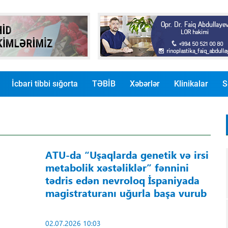
İcbari tibbi sığorta
TƏBİB
Xəbərlər
Klinikalar
S
ATU-da “Uşaqlarda genetik və irsi
metabolik xəstəliklər” fənnini
tədris edən nevroloq İspaniyada
magistraturanı uğurla başa vurub
02.07.2026 10:03