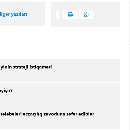
igər yazıları
iyinin strateji istiqaməti
yişir?
ələbələri əczaçılıq zavoduna səfər ediblər