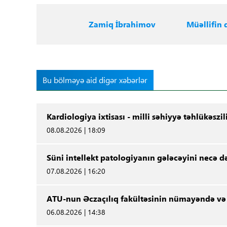
Zamiq İbrahimov
Müəllifin d
Bu bölməyə aid digər xəbərlər
Kardiologiya ixtisası - milli səhiyyə təhlükəszil
08.08.2026 | 18:09
Süni intellekt patologiyanın gələcəyini necə də
07.08.2026 | 16:20
ATU-nun Əczaçılıq fakültəsinin nümayəndə və t
06.08.2026 | 14:38