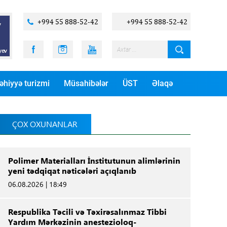
+994 55 888-52-42
+994 55 888-52-42
əhiyyə turizmi
Müsahibələr
ÜST
Əlaqə
ÇOX OXUNANLAR
Polimer Materialları İnstitutunun alimlərinin
yeni tədqiqat nəticələri açıqlanıb
06.08.2026 | 18:49
Respublika Təcili və Təxirəsalınmaz Tibbi
Yardım Mərkəzinin anestezioloq-