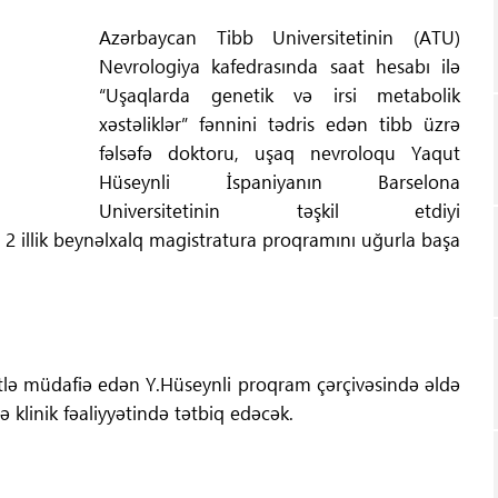
Azərbaycan Tibb Universitetinin (ATU)
Nevrologiya kafedrasında saat hesabı ilə
“Uşaqlarda genetik və irsi metabolik
xəstəliklər” fənnini tədris edən tibb üzrə
fəlsəfə doktoru, uşaq nevroloqu Yaqut
Hüseynli İspaniyanın Barselona
Universitetinin təşkil etdiyi
 2 illik beynəlxalq magistratura proqramını uğurla başa
yyətlə müdafiə edən Y.Hüseynli proqram çərçivəsində əldə
və klinik fəaliyyətində tətbiq edəcək.