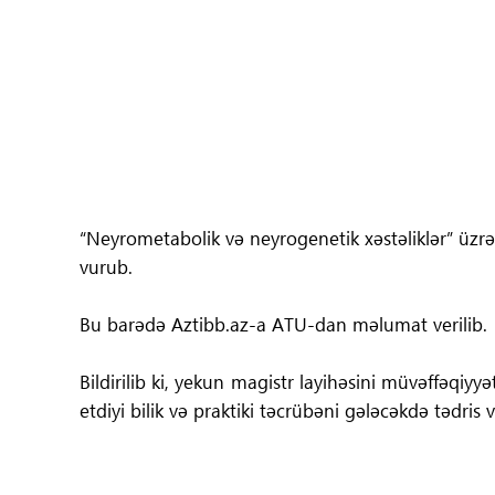
Tibbdə İKT
Regionlar
Elanlar
Gündəm
“Neyrometabolik və neyrogenetik xəstəliklər” üzrə
Tibbi maarifləndirmə
vurub.
Mühüm hadisələr
Bu barədə Aztibb.az-a ATU-dan məlumat verilib.
COVID-19
Bildirilib ki, yekun magistr layihəsini müvəffəqi
etdiyi bilik və praktiki təcrübəni gələcəkdə tədris 
ÜST