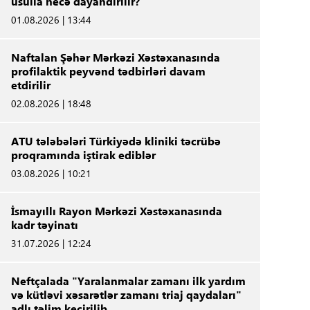
üsulla necə dayandırılır?
01.08.2026 | 13:44
Naftalan Şəhər Mərkəzi Xəstəxanasında
profilaktik peyvənd tədbirləri davam
etdirilir
02.08.2026 | 18:48
ATU tələbələri Türkiyədə kliniki təcrübə
proqramında iştirak ediblər
03.08.2026 | 10:21
İsmayıllı Rayon Mərkəzi Xəstəxanasında
kadr təyinatı
31.07.2026 | 12:24
Neftçalada "Yaralanmalar zamanı ilk yardım
və kütləvi xəsarətlər zamanı triaj qaydaları"
adlı təlim keçirilib