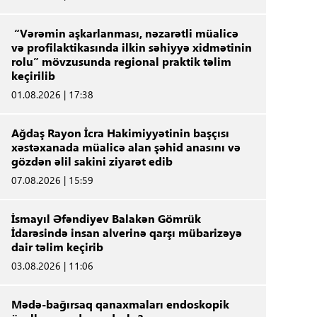
“Vərəmin aşkarlanması, nəzarətli müalicə
və profilaktikasında ilkin səhiyyə xidmətinin
rolu” mövzusunda regional praktik təlim
keçirilib
01.08.2026 | 17:38
Ağdaş Rayon İcra Hakimiyyətinin başçısı
xəstəxanada müalicə alan şəhid anasını və
gözdən əlil sakini ziyarət edib
07.08.2026 | 15:59
İsmayıl Əfəndiyev Balakən Gömrük
İdarəsində insan alverinə qarşı mübarizəyə
dair təlim keçirib
03.08.2026 | 11:06
Mədə-bağırsaq qanaxmaları endoskopik