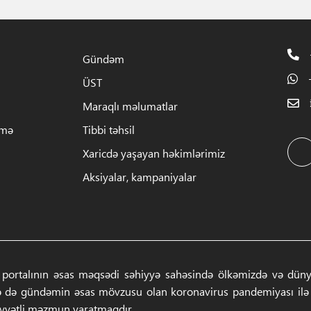
Gündəm
ÜST
Maraqlı məlumatlar
rmə
Tibbi təhsil
Xaricdə yaşayan həkimlərimiz
Aksiyalar, kampaniyalar
 portalının əsas məqsədi səhiyyə sahəsində ölkəmizdə və dünyad
ə də gündəmin əsas mövzusu olan koronavirus pandemiyası ilə ba
iyyətli məzmun yaratmaqdır.