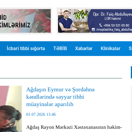
İcbari tibbi sığorta
TƏBİB
Xəbərlər
Klinikalar
S
Ağdaşın Eymur və Şordəhnə
kəndlərində səyyar tibbi
müayinələr aparılıb
01.07.2026 13:46
Ağdaş Rayon Mərkəzi Xəstəxanasının həkim-