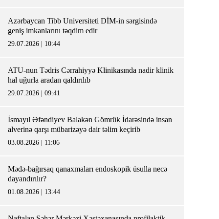
Azərbaycan Tibb Universiteti DİM-in sərgisində
geniş imkanlarını təqdim edir
29.07.2026 | 10:44
ATU-nun Tədris Cərrahiyyə Klinikasında nadir klinik
hal uğurla aradan qaldırılıb
29.07.2026 | 09:41
İsmayıl Əfəndiyev Balakən Gömrük İdarəsində insan
alverinə qarşı mübarizəyə dair təlim keçirib
03.08.2026 | 11:06
Mədə-bağırsaq qanaxmaları endoskopik üsulla necə
dayandırılır?
01.08.2026 | 13:44
Naftalan Şəhər Mərkəzi Xəstəxanasında profilaktik