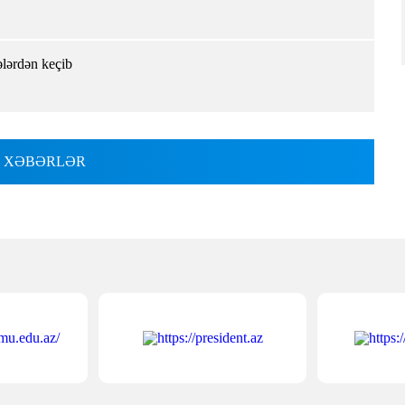
ələrdən keçib
 XƏBƏRLƏR