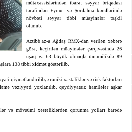
mütəxəssislərindən ibarət səyyar briqadası
tərəfindən Eymur və Şordəhnə kəndlərində
növbəti səyyar tibbi müayinələr təşkil
olunub.
Aztibb.az-a Ağdaş RMX-dan verilən xəbərə
görə, keçirilən müayinələr çərçivəsində 26
uşaq və 63 böyük olmaqla ümumilikdə 89
şlara 138 tibbi xidmət göstərilib.
ti qiymətləndirilib, xroniki xəstəliklər və risk faktorları
dləmə vəziyyəti yoxlanılıb, qeydiyyatsız hamilələr aşkar
rlər və mövsümi xəstəliklərdən qorunma yolları barədə