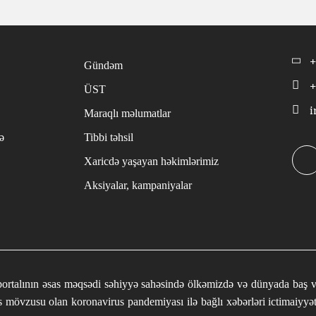
+
Gündəm
+
ÜST
i
Maraqlı məlumatlar
ə
Tibbi təhsil
Xaricdə yaşayan həkimlərimiz
Aksiyalar, kampaniyalar
ortalının əsas məqsədi səhiyyə sahəsində ölkəmizdə və dünyada baş verə
 mövzusu olan koronavirus pandemiyası ilə bağlı xəbərləri ictimaiyyə