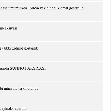
ndaşa ümumilikdə 150-yə yaxın tibbi xidmət göstərilib
ə aksiyası
7 tibbi xidmət göstərilib
əxanasında SÜNNƏT AKSİYASI
bi müayinə təşkil olunub
üayinələr aparılıb