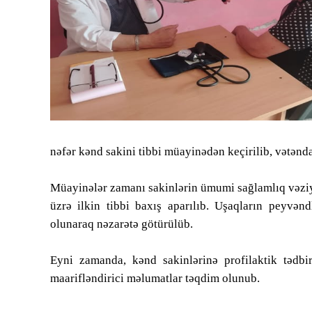
Tibbdə İKT
Regionlar
Elanlar
Gündəm
nəfər kənd sakini tibbi müayinədən keçirilib, vətənda
Tibbi maarifləndirmə
Müayinələr zamanı sakinlərin ümumi sağlamlıq vəziyyə
Mühüm hadisələr
üzrə ilkin tibbi baxış aparılıb. Uşaqların peyvən
olunaraq nəzarətə götürülüb.
COVID-19
Eyni zamanda, kənd sakinlərinə profilaktik tədbi
ÜST
maarifləndirici məlumatlar təqdim olunub.