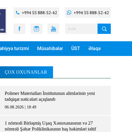
+994 55 888-52-42
+994 55 888-52-42
əhiyyə turizmi
Müsahibələr
ÜST
Əlaqə
ÇOX OXUNANLAR
Polimer Materialları İnstitutunun alimlərinin yeni
tədqiqat nəticələri açıqlanıb
06.08.2026 | 18:49
1 nömrəli Birləşmiş Uşaq Xəstəxanasının və 27
nömrəli Şəhər Poliklinikasının baş həkimləri təltif