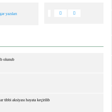
gər yazıları
lb olunub
 tibbi aksiyası həyata keçirilib