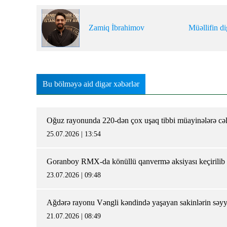
Zamiq İbrahimov
Müəllifin di
Bu bölməyə aid digər xəbərlər
Oğuz rayonunda 220-dən çox uşaq tibbi müayinələrə cə
25.07.2026 | 13:54
Goranboy RMX-da könüllü qanvermə aksiyası keçirilib
23.07.2026 | 09:48
Ağdərə rayonu Vəngli kəndində yaşayan sakinlərin səyyar
21.07.2026 | 08:49