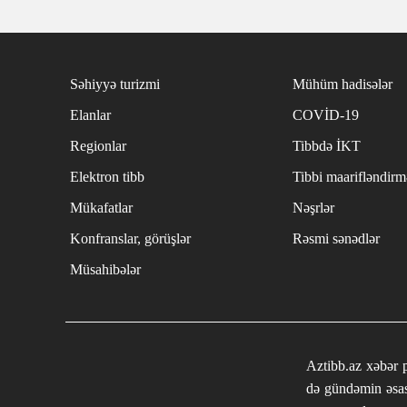
Səhiyyə turizmi
Mühüm hadisələr
Elanlar
COVİD-19
Regionlar
Tibbdə İKT
Elektron tibb
Tibbi maarifləndirm
Mükafatlar
Nəşrlər
Konfranslar, görüşlər
Rəsmi sənədlər
Müsahibələr
Aztibb.az xəbər p
də gündəmin əsas