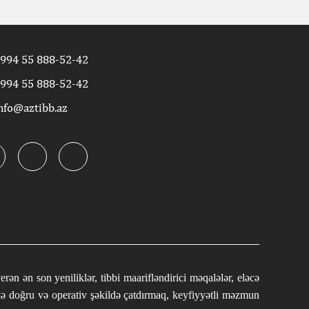
994 55 888-52-42
994 55 888-52-42
nfo@aztibb.az
n ən son yeniliklər, tibbi maarifləndirici məqalələr, eləcə
tə doğru və operativ şəkildə çatdırmaq, keyfiyyətli məzmun