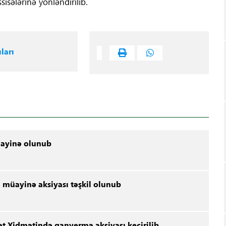
isələrinə yönləndirilib.
ları
üayinə olunub
 müayinə aksiyası təşkil olunub
ət Xidmətində qanvermə aksiyası keçirilib