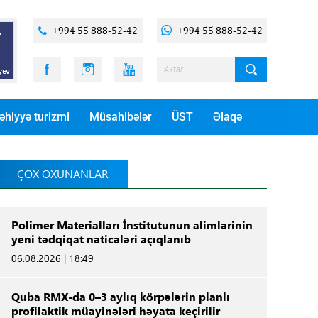
+994 55 888-52-42
+994 55 888-52-42
əhiyyə turizmi
Müsahibələr
ÜST
Əlaqə
ÇOX OXUNANLAR
Polimer Materialları İnstitutunun alimlərinin
yeni tədqiqat nəticələri açıqlanıb
06.08.2026 | 18:49
Quba RMX-da 0–3 aylıq körpələrin planlı
profilaktik müayinələri həyata keçirilir