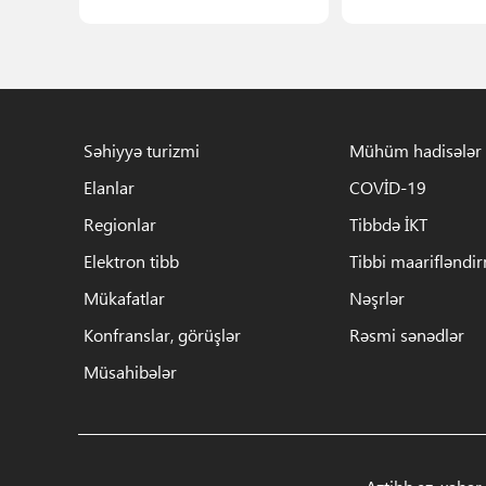
Səhiyyə turizmi
Mühüm hadisələr
Elanlar
COVİD-19
Regionlar
Tibbdə İKT
Elektron tibb
Tibbi maarifləndi
Mükafatlar
Nəşrlər
Konfranslar, görüşlər
Rəsmi sənədlər
Müsahibələr