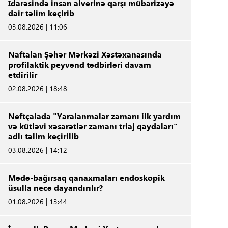
İdarəsində insan alverinə qarşı mübarizəyə
dair təlim keçirib
03.08.2026 | 11:06
Naftalan Şəhər Mərkəzi Xəstəxanasında
profilaktik peyvənd tədbirləri davam
etdirilir
02.08.2026 | 18:48
Neftçalada "Yaralanmalar zamanı ilk yardım
və kütləvi xəsarətlər zamanı triaj qaydaları"
adlı təlim keçirilib
03.08.2026 | 14:12
Mədə-bağırsaq qanaxmaları endoskopik
üsulla necə dayandırılır?
01.08.2026 | 13:44