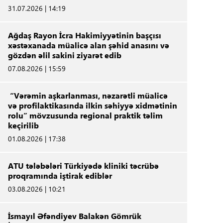
31.07.2026 | 14:19
Ağdaş Rayon İcra Hakimiyyətinin başçısı
xəstəxanada müalicə alan şəhid anasını və
gözdən əlil sakini ziyarət edib
07.08.2026 | 15:59
“Vərəmin aşkarlanması, nəzarətli müalicə
və profilaktikasında ilkin səhiyyə xidmətinin
rolu” mövzusunda regional praktik təlim
keçirilib
01.08.2026 | 17:38
ATU tələbələri Türkiyədə kliniki təcrübə
proqramında iştirak ediblər
03.08.2026 | 10:21
İsmayıl Əfəndiyev Balakən Gömrük