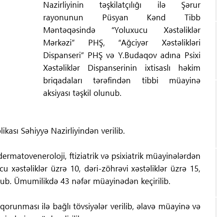
Nazirliyinin təşkilatçılığı ilə Şərur
rayonunun Püsyan Kənd Tibb
Məntəqəsində “Yoluxucu Xəstəliklər
Mərkəzi” PHŞ, “Ağciyər Xəstəlikləri
Dispanseri” PHŞ və Y.Budaqov adına Psixi
Xəstəliklər Dispanserinin ixtisaslı həkim
briqadaları tərəfindən tibbi müayinə
aksiyası təşkil olunub.
ası Səhiyyə Nazirliyindən verilib.
, dermatoveneroloji, ftiziatrik və psixiatrik müayinələrdən
cu xəstəliklər üzrə 10, dəri-zöhrəvi xəstəliklər üzrə 15,
unub. Ümumilikdə 43 nəfər müayinədən keçirilib.
orunması ilə bağlı tövsiyələr verilib, əlavə müayinə və