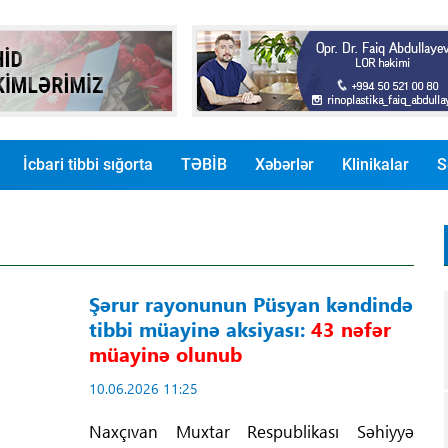
İcbari tibbi sığorta
TƏBİB
Xəbərlər
Klinikalar
S
Şərur rayonunun Püsyan kəndində
tibbi müayinə aksiyası:
43 nəfər
müayinə olunub
10.06.2026 11:25
Naxçıvan Muxtar Respublikası Səhiyyə