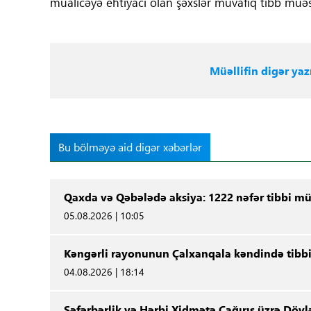
müalicəyə ehtiyacı olan şəxslər müvafiq tibb müəss
Müəllifin digər yazı
Bu bölməyə aid digər xəbərlər
Qaxda və Qəbələdə aksiya: 1222 nəfər tibbi m
05.08.2026 | 10:05
Kəngərli rayonunun Çalxanqala kəndində tibbi
04.08.2026 | 18:14
Səfərbərlik və Hərbi Xidmətə Çağırış üzrə Dövl