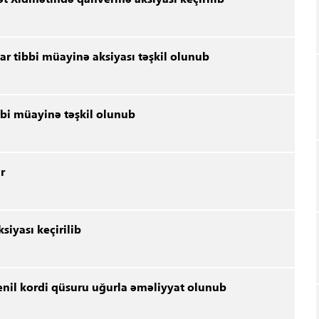
ar tibbi müayinə aksiyası təşkil olunub
bbi müayinə təşkil olunub
r
iyası keçirilib
il kordi qüsuru uğurla əməliyyat olunub