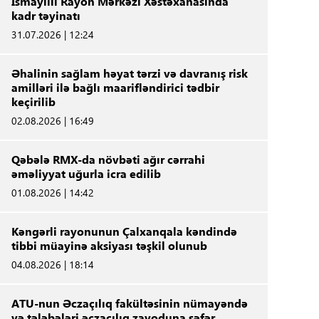
İsmayıllı Rayon Mərkəzi Xəstəxanasında
kadr təyinatı
31.07.2026 | 12:24
Əhalinin sağlam həyat tərzi və davranış risk
amilləri ilə bağlı maarifləndirici tədbir
keçirilib
02.08.2026 | 16:49
Qəbələ RMX-da növbəti ağır cərrahi
əməliyyat uğurla icra edilib
01.08.2026 | 14:42
Kəngərli rayonunun Çalxanqala kəndində
tibbi müayinə aksiyası təşkil olunub
04.08.2026 | 18:14
ATU-nun Əczaçılıq fakültəsinin nümayəndə
və tələbələri əczaçılıq zavoduna səfər