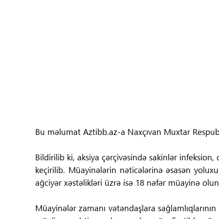
Tibbdə İKT
Regionlar
Elanlar
Gündəm
Tibbi maarifləndirmə
Bu məlumat Aztibb.az-a Naxçıvan Muxtar Respublik
Mühüm hadisələr
Bildirilib ki, aksiya çərçivəsində sakinlər infeksion
COVID-19
keçirilib. Müayinələrin nəticələrinə əsasən yoluxu
ağciyər xəstəlikləri üzrə isə 18 nəfər müayinə ol
ÜST
Müayinələr zamanı vətəndaşlara sağlamlıqlarının q