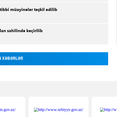
bbi müayinələr təşkil edilib
lan sahilində keçirilib
 XƏBƏRLƏR