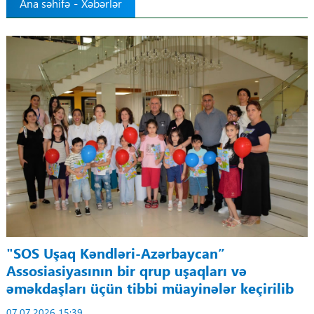
Ana səhifə
-
Xəbərlər
Tibbdə İKT
Regionlar
Elanlar
Gündəm
Tibbi maarifləndirmə
Mühüm hadisələr
COVID-19
"SOS Uşaq Kəndləri-Azərbaycan”
Assosiasiyasının bir qrup uşaqları və
ÜST
əməkdaşları üçün tibbi müayinələr keçirilib
07.07.2026 15:39