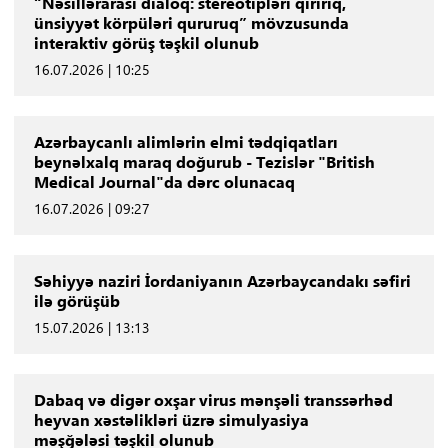
“Nəsillərarası dialoq: stereotipləri qırırıq,
ünsiyyət körpüləri qururuq” mövzusunda
interaktiv görüş təşkil olunub
16.07.2026 | 10:25
Azərbaycanlı alimlərin elmi tədqiqatları
beynəlxalq maraq doğurub - Tezislər "British
Medical Journal"da dərc olunacaq
16.07.2026 | 09:27
Səhiyyə naziri İordaniyanın Azərbaycandakı səfiri
ilə görüşüb
15.07.2026 | 13:13
Dabaq və digər oxşar virus mənşəli transsərhəd
heyvan xəstəlikləri üzrə simulyasiya
məşğələsi təşkil olunub