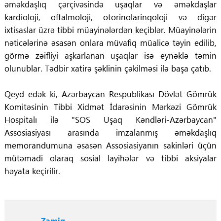
əməkdaşlıq çərçivəsində uşaqlar və əməkdaşlar
kardioloji, oftalmoloji, otorinolarinqoloji və digər
ixtisaslar üzrə tibbi müayinələrdən keçiblər. Müayinələrin
nəticələrinə əsasən onlara müvafiq müalicə təyin edilib,
görmə zəifliyi aşkarlanan uşaqlar isə eynəklə təmin
olunublar. Tədbir xatirə şəklinin çəkilməsi ilə başa çatıb.
Qeyd edək ki, Azərbaycan Respublikası Dövlət Gömrük
Komitəsinin Tibbi Xidmət İdarəsinin Mərkəzi Gömrük
Hospitalı ilə "SOS Uşaq Kəndləri-Azərbaycan"
Assosiasiyası arasında imzalanmış əməkdaşlıq
memorandumuna əsasən Assosiasiyanın sakinləri üçün
mütəmadi olaraq sosial layihələr və tibbi aksiyalar
həyata keçirilir.
Zamiq