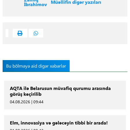
Müəllifin digər yazıları
İbrahimov
Bu bölməyə aid digər xəbərlər
AQTA ilə Belarusun müvafiq qurumu arasında
görüş keçirilib
04.08.2026 | 09:44
Elm, innovasiya və gələcəyin tibbi bir arada!