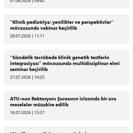
01.08.2026 | 09:42
"Klinik pediatriya: yeniliklər və perspektivlər"
mövzusunda vebinar keçirilib
28.07.2026 | 11:11
“Gündəlik təcrübədə klinik genetik testlərin
inteqrasiyası” mövzusunda multidissiplinar elmi
seminar keçirilib
27.07.2026 | 10:25
ATU-nun Rektoryanı Şurasının iclasında bir sıra
məsələlər müzakirə edilib
16.07.2026 | 13:27