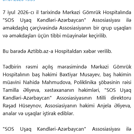
7 iyul 2026-cı il tarixində Mərkəzi Gömrük Hospitalında
"SOS Uşaq Kəndləri-Azərbaycan" Assosiasiyası ilə
əməkdaşlıq çərçivəsində Assosiasiyanın bir qrup uşaqları
və əməkdaşları üçün tibbi müayinələr keçirilib.
Bu barədə Aztibb.az-a Hospitaldan xəbər verilib.
Tədbirin rəsmi açılış mərasimində Mərkəzi Gömrük
Hospitalının baş həkimi Bəxtiyar Musayev, baş həkimin
müavini Nahidə Mahmudova, Poliklinika şöbəsinin rəisi
Tamilla Əliyeva, xəstəxananın həkimləri, "SOS Uşaq
Kəndləri-Azərbaycan" Assosiasiyasının Milli direktoru
Rəşad Hüseynov, Assosiasiyanın həkimi Anjela Əliyeva,
analar və uşaqlar iştirak ediblər.
"SOS Uşaq Kəndləri-Azərbaycan" Assosiasiyası ilə