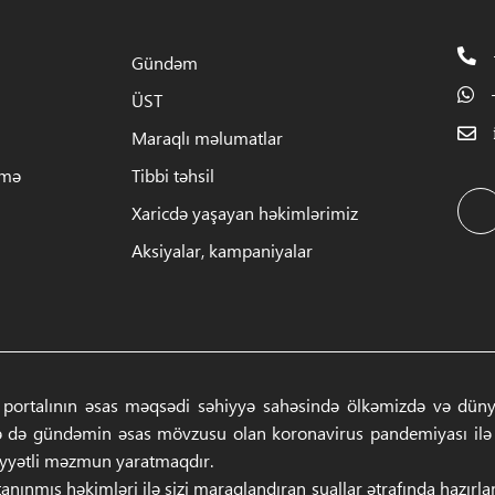
Gündəm
ÜST
Maraqlı məlumatlar
rmə
Tibbi təhsil
Xaricdə yaşayan həkimlərimiz
Aksiyalar, kampaniyalar
 portalının əsas məqsədi səhiyyə sahəsində ölkəmizdə və dünyad
ə də gündəmin əsas mövzusu olan koronavirus pandemiyası ilə ba
iyyətli məzmun yaratmaqdır.
anınmış həkimləri ilə sizi maraqlandıran suallar ətrafında hazırl