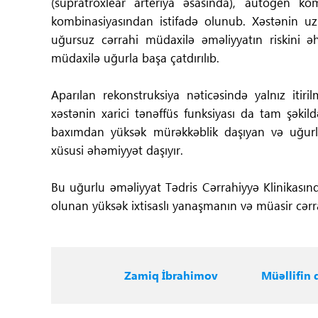
(supratroxlear arteriya əsasında), autogen kom
kombinasiyasından istifadə olunub. Xəstənin uzun
uğursuz cərrahi müdaxilə əməliyyatın riskini ə
müdaxilə uğurla başa çatdırılıb.
Aparılan rekonstruksiya nəticəsində yalnız iti
xəstənin xarici tənəffüs funksiyası da tam şəki
baxımdan yüksək mürəkkəblik daşıyan və uğurlu
xüsusi əhəmiyyət daşıyır.
Bu uğurlu əməliyyat Tədris Cərrahiyyə Klinikasın
olunan yüksək ixtisaslı yanaşmanın və müasir cər
Zamiq İbrahimov
Müəllifin d