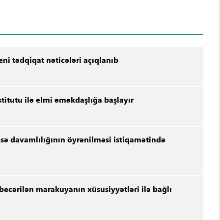
yeni tədqiqat nəticələri açıqlanıb
nstitutu ilə elmi əməkdaşlığa başlayır
sə davamlılığının öyrənilməsi istiqamətində
ecərilən marakuyanın xüsusiyyətləri ilə bağlı