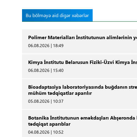
Bu bölməyə aid digər xəbərlər
Polimer Materialları İnstitutunun alimlərinin 
06.08.2026 | 18:49
Kimya İnstitutu Belarusun Fiziki-Üzvi Kimya İ
06.08.2026 | 15:40
Bioadaptasiya laboratoriyasında buğdanın stre
mühüm tədqiqatlar aparılır
05.08.2026 | 10:37
Botanika İnstitutunun əməkdaşları Abşeronda b
tədqiqat aparıblar
04.08.2026 | 10:52