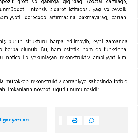
pozit qreft və qabırğa qığırdağı (costal cartilage)
müddətli intensiv siqaret istifadəsi, yaşı və əvvəlki
həmiyyətli dərəcədə artırmasına baxmayaraq, cərrahi
rilmiş burun strukturu bərpa edilməyib, eyni zamanda
ldə bərpa olunub. Bu, həm estetik, həm də funksional
 nəticə ilə yekunlaşan rekonstruktiv əməliyyat kimi
da mürəkkəb rekonstruktiv cərrahiyyə sahəsində tətbiq
rahi imkanların növbəti uğurlu nümunəsidir.
igər yazıları