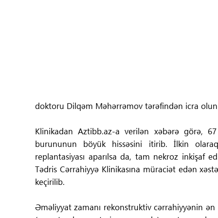
Tibbdə İKT
Regionlar
Elanlar
Gündəm
doktoru Dilqəm Məhərrəmov tərəfindən icra olun
Tibbi maarifləndirmə
Klinikadan Aztibb.az-a verilən xəbərə görə, 67 
Mühüm hadisələr
burununun böyük hissəsini itirib. İlkin ola
replantasiyası aparılsa da, tam nekroz inkişaf 
COVID-19
Tədris Cərrahiyyə Klinikasına müraciət edən xəst
keçirilib.
ÜST
Əməliyyat zamanı rekonstruktiv cərrahiyyənin ən