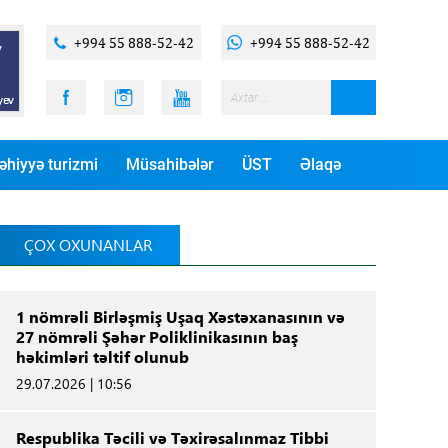
+994 55 888-52-42
+994 55 888-52-42
əhiyyə turizmi
Müsahibələr
ÜST
Əlaqə
ÇOX OXUNANLAR
1 nömrəli Birləşmiş Uşaq Xəstəxanasının və
27 nömrəli Şəhər Poliklinikasının baş
həkimləri təltif olunub
29.07.2026 | 10:56
Respublika Təcili və Təxirəsalınmaz Tibbi