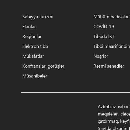
Səhiyyə turizmi
Mühüm hadisələr
Elanlar
COVİD-19
Regionlar
Tibbdə İKT
Elektron tibb
Tibbi maarifləndi
Mükafatlar
Nəşrlər
Konfranslar, görüşlər
Rəsmi sənədlər
Müsahibələr
Aztibb.az xəbər
məqalələr, eləc
çatdırmaq, keyf
Saytda ölkənin t