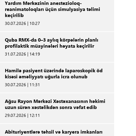
Yardım Mərkəzinin anestezioloq-
reanimatoloqları üçün simulyasiya təlimi
keçirilib
30.07.2026 | 10:27
Quba RMX-da 0–3 aylıq körpələrin planlı
profilaktik müayinələri həyata keçirilir
31.07.2026 | 14:19
Hamilə pasiyent üzərində laparoskopik öd
kisəsi əməliyyatı uğurla icra olunub
30.07.2026 | 11:31
Ağsu Rayon Mərkəzi Xəstəxanasının həkimi
uzun sürən xəstəlikdən sonra vəfat edib
29.07.2026 | 12:11
Abituriyentlərə təhsil və karyera imkanları