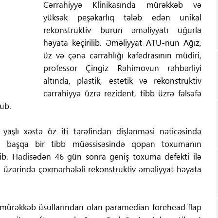
Cərrahiyyə Klinikasında mürəkkəb və
yüksək peşəkarlıq tələb edən unikal
rekonstruktiv burun əməliyyatı uğurla
həyata keçirilib. Əməliyyat ATU-nun Ağız,
üz və çənə cərrahlığı kafedrasının müdiri,
professor Çingiz Rəhimovun rəhbərliyi
altında, plastik, estetik və rekonstruktiv
cərrahiyyə üzrə rezident, tibb üzrə fəlsəfə
ub.
yaşlı xəstə öz iti tərəfindən dişlənməsi nəticəsində
raq başqa bir tibb müəssisəsində qopan toxumanın
edib. Hadisədən 46 gün sonra geniş toxuma defekti ilə
ə üzərində çoxmərhələli rekonstruktiv əməliyyat həyata
 mürəkkəb üsullarından olan paramedian forehead flap