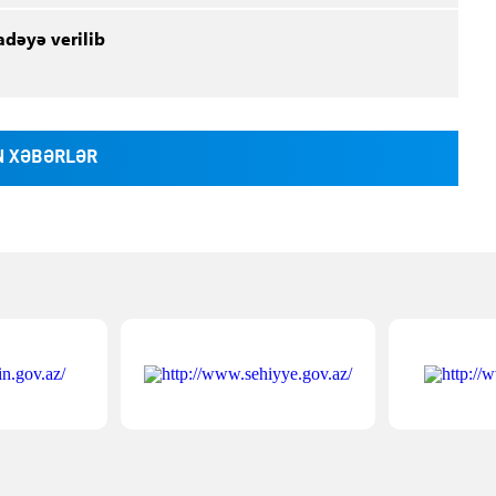
adəyə verilib
 XƏBƏRLƏR