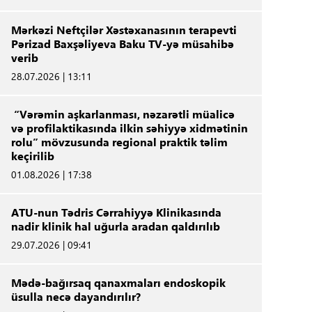
Mərkəzi Neftçilər Xəstəxanasının terapevti
Pərizad Baxşəliyeva Baku TV-yə müsahibə
verib
28.07.2026 | 13:11
“Vərəmin aşkarlanması, nəzarətli müalicə
və profilaktikasında ilkin səhiyyə xidmətinin
rolu” mövzusunda regional praktik təlim
keçirilib
01.08.2026 | 17:38
ATU-nun Tədris Cərrahiyyə Klinikasında
nadir klinik hal uğurla aradan qaldırılıb
29.07.2026 | 09:41
Mədə-bağırsaq qanaxmaları endoskopik
üsulla necə dayandırılır?