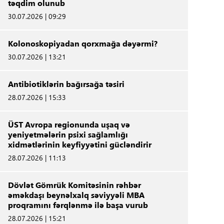
təqdim olunub
30.07.2026 | 09:29
Kolonoskopiyadan qorxmağa dəyərmi?
30.07.2026 | 13:21
Antibiotiklərin bağırsağa təsiri
28.07.2026 | 15:33
ÜST Avropa regionunda uşaq və
yeniyetmələrin psixi sağlamlığı
xidmətlərinin keyfiyyətini gücləndirir
28.07.2026 | 11:13
Dövlət Gömrük Komitəsinin rəhbər
əməkdaşı beynəlxalq səviyyəli MBA
proqramını fərqlənmə ilə başa vurub
28.07.2026 | 15:21