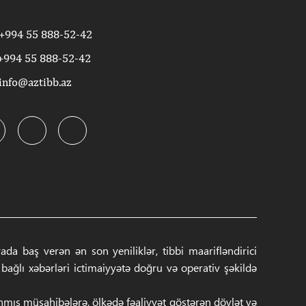
+994 55 888-52-42
+994 55 888-52-42
info@aztibb.az
a baş verən ən son yeniliklər, tibbi maarifləndirici
ğlı xəbərləri ictimaiyyətə doğru və operativ şəkildə
anmış müsahibələrə, ölkədə fəaliyyət göstərən dövlət və