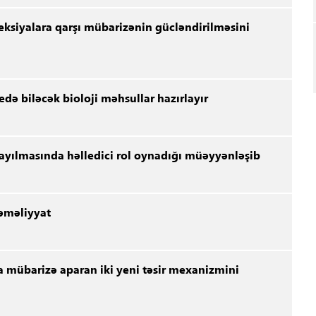
eksiyalara qarşı mübarizənin gücləndirilməsini
 edə biləcək bioloji məhsullar hazırlayır
ayılmasında həlledici rol oynadığı müəyyənləşib
 əməliyyat
la mübarizə aparan iki yeni təsir mexanizmini