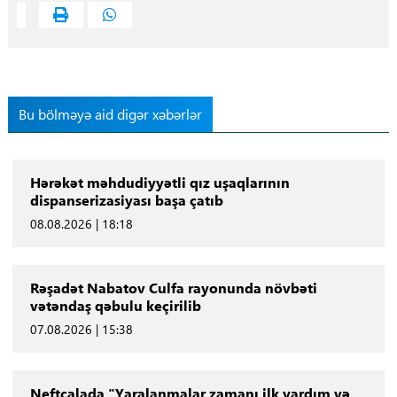
Bu bölməyə aid digər xəbərlər
Hərəkət məhdudiyyətli qız uşaqlarının
dispanserizasiyası başa çatıb
08.08.2026 | 18:18
Rəşadət Nabatov Culfa rayonunda növbəti
vətəndaş qəbulu keçirilib
07.08.2026 | 15:38
Neftçalada "Yaralanmalar zamanı ilk yardım və