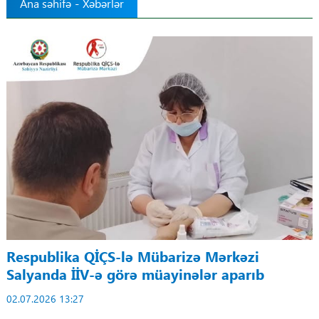
Ana səhifə
-
Xəbərlər
Tibbdə İKT
Regionlar
Elanlar
Gündəm
Tibbi maarifləndirmə
Mühüm hadisələr
COVID-19
Respublika QİÇS-lə Mübarizə Mərkəzi
Salyanda İİV-ə görə müayinələr aparıb
ÜST
02.07.2026 13:27