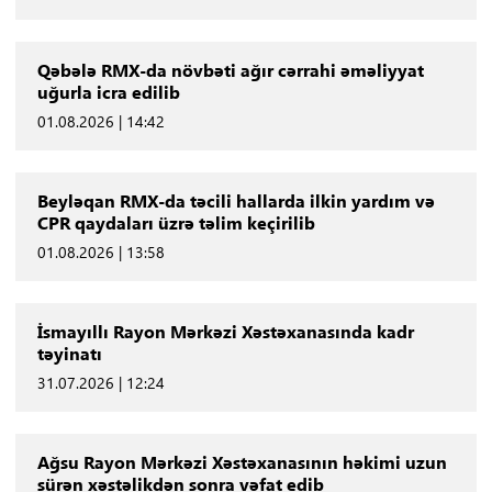
Qəbələ RMX-da növbəti ağır cərrahi əməliyyat
uğurla icra edilib
01.08.2026 | 14:42
Beyləqan RMX-da təcili hallarda ilkin yardım və
CPR qaydaları üzrə təlim keçirilib
01.08.2026 | 13:58
İsmayıllı Rayon Mərkəzi Xəstəxanasında kadr
təyinatı
31.07.2026 | 12:24
Ağsu Rayon Mərkəzi Xəstəxanasının həkimi uzun
sürən xəstəlikdən sonra vəfat edib