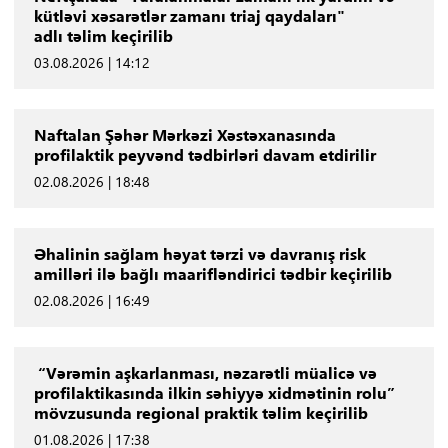
kütləvi xəsarətlər zamanı triaj qaydaları"
adlı təlim keçirilib
03.08.2026 | 14:12
Naftalan Şəhər Mərkəzi Xəstəxanasında
profilaktik peyvənd tədbirləri davam etdirilir
02.08.2026 | 18:48
Əhalinin sağlam həyat tərzi və davranış risk
amilləri ilə bağlı maarifləndirici tədbir keçirilib
02.08.2026 | 16:49
“Vərəmin aşkarlanması, nəzarətli müalicə və
profilaktikasında ilkin səhiyyə xidmətinin rolu”
mövzusunda regional praktik təlim keçirilib
01.08.2026 | 17:38