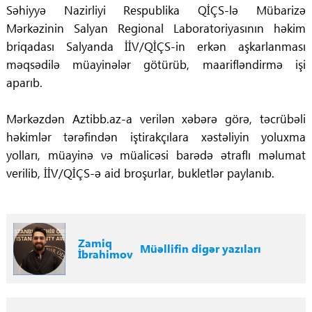
Səhiyyə Nazirliyi Respublika QİÇS-lə Mübarizə
Mərkəzinin Salyan Regional Laboratoriyasının həkim
briqadası Salyanda İİV/QİÇS-in erkən aşkarlanması
məqsədilə müayinələr götürüb, maarifləndirmə işi
aparıb.
Mərkəzdən Aztibb.az-a verilən xəbərə görə, təcrübəli
həkimlər tərəfindən iştirakçılara xəstəliyin yoluxma
yolları, müayinə və müalicəsi barədə ətraflı məlumat
verilib, İİV/QİÇS-ə aid broşurlar, bukletlər paylanıb.
Zamiq
Müəllifin digər yazıları
İbrahimov