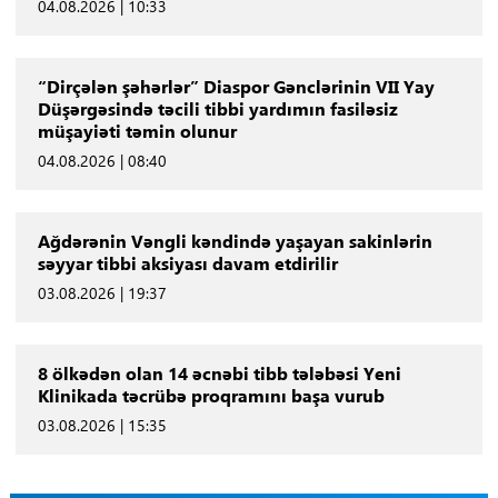
04.08.2026 | 10:33
“Dirçələn şəhərlər” Diaspor Gənclərinin VII Yay
Düşərgəsində təcili tibbi yardımın fasiləsiz
müşayiəti təmin olunur
04.08.2026 | 08:40
Ağdərənin Vəngli kəndində yaşayan sakinlərin
səyyar tibbi aksiyası davam etdirilir
03.08.2026 | 19:37
8 ölkədən olan 14 əcnəbi tibb tələbəsi Yeni
Klinikada təcrübə proqramını başa vurub
03.08.2026 | 15:35