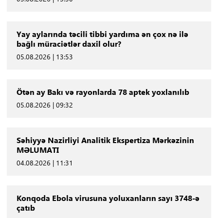
Yay aylarında təcili tibbi yardıma ən çox nə ilə
bağlı müraciətlər daxil olur?
05.08.2026 | 13:53
Ötən ay Bakı və rayonlarda 78 aptek yoxlanılıb
05.08.2026 | 09:32
Səhiyyə Nazirliyi Analitik Ekspertiza Mərkəzinin
MƏLUMATI
04.08.2026 | 11:31
Konqoda Ebola virusuna yoluxanların sayı 3748-ə
çatıb