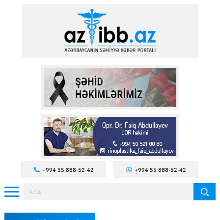
Səhiyyənin tanınmış simaları
Rəsmi sənədlər
Aksiyalar, kampaniyalar
Səhiyyə Nazirliyinin tarixi
Konfranslar, görüşlər
Milli Məclisin Səhiyyə Komitəsi
Xaricdə yaşayan həkimlərimiz
Nəşrlər
Mükafatlar
Tibbi təhsil
+994 55 888-52-42
+994 55 888-52-42
Elektron tibb
Maraqlı məlumatlar