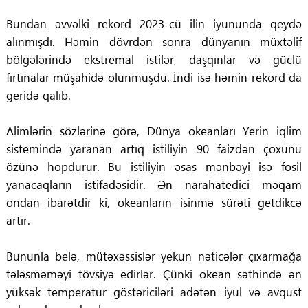
Bundan əvvəlki rekord 2023-cü ilin iyununda qeydə
alınmışdı. Həmin dövrdən sonra dünyanın müxtəlif
bölgələrində ekstremal istilər, daşqınlar və güclü
fırtınalar müşahidə olunmuşdu. İndi isə həmin rekord da
geridə qalıb.
Alimlərin sözlərinə görə, Dünya okeanları Yerin iqlim
sistemində yaranan artıq istiliyin 90 faizdən çoxunu
özünə hopdurur. Bu istiliyin əsas mənbəyi isə fosil
yanacaqların istifadəsidir. Ən narahatedici məqam
ondan ibarətdir ki, okeanların isinmə sürəti getdikcə
artır.
Bununla belə, mütəxəssislər yekun nəticələr çıxarmağa
tələsməməyi tövsiyə edirlər. Çünki okean səthində ən
yüksək temperatur göstəriciləri adətən iyul və avqust