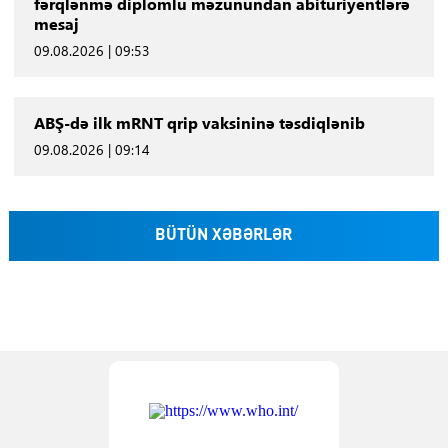
fərqlənmə diplomlu məzunundan abituriyentlərə
mesaj
09.08.2026 | 09:53
ABŞ-də ilk mRNT qrip vaksininə təsdiqlənib
09.08.2026 | 09:14
BÜTÜN XƏBƏRLƏR