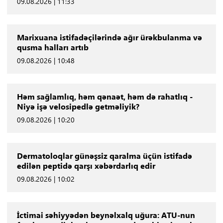
09.08.2026 | 11:33
Marixuana istifadəçilərində ağır ürəkbulanma və
qusma halları artıb
09.08.2026 | 10:48
Həm sağlamlıq, həm qənaət, həm də rahatlıq -
Niyə işə velosipedlə getməliyik?
09.08.2026 | 10:20
Dermatoloqlar günəşsiz qaralma üçün istifadə
edilən peptidə qarşı xəbərdarlıq edir
09.08.2026 | 10:02
İctimai səhiyyədən beynəlxalq uğura: ATU-nun