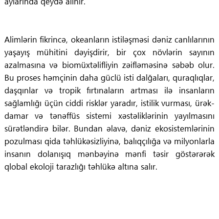
aylarında qeydə alınır.
Alimlərin fikrincə, okeanların istiləşməsi dəniz canlılarının
yaşayış mühitini dəyişdirir, bir çox növlərin sayının
azalmasına və biomüxtəlifliyin zəifləməsinə səbəb olur.
Bu proses həmçinin daha güclü isti dalğaları, quraqlıqlar,
daşqınlar və tropik fırtınaların artması ilə insanların
sağlamlığı üçün ciddi risklər yaradır, istilik vurması, ürək-
damar və tənəffüs sistemi xəstəliklərinin yayılmasını
sürətləndirə bilər. Bundan əlavə, dəniz ekosistemlərinin
pozulması qida təhlükəsizliyinə, balıqçılığa və milyonlarla
insanın dolanışıq mənbəyinə mənfi təsir göstərərək
qlobal ekoloji tarazlığı təhlükə altına salır.