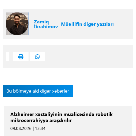
Zamiq
Müəllifin digər yazıları
İbrahimov
Bu bölməyə aid digər xəbərlər
Alzheimer xəstəliyinin müalicəsində robotik
mikrocərrahiyyə araşdırılır
09.08.2026 | 13:34