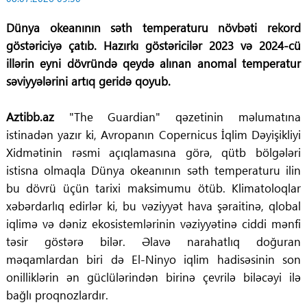
Dünya okeanının səth temperaturu növbəti rekord
göstəriciyə çatıb. Hazırkı göstəricilər 2023 və 2024-cü
illərin eyni dövründə qeydə alınan anomal temperatur
səviyyələrini artıq geridə qoyub.
Aztibb.az
"The Guardian" qəzetinin məlumatına
istinadən yazır ki, Avropanın Copernicus İqlim Dəyişikliyi
Xidmətinin rəsmi açıqlamasına görə, qütb bölgələri
istisna olmaqla Dünya okeanının səth temperaturu ilin
bu dövrü üçün tarixi maksimumu ötüb. Klimatoloqlar
xəbərdarlıq edirlər ki, bu vəziyyət hava şəraitinə, qlobal
iqlimə və dəniz ekosistemlərinin vəziyyətinə ciddi mənfi
təsir göstərə bilər. Əlavə narahatlıq doğuran
məqamlardan biri də El-Ninyo iqlim hadisəsinin son
onilliklərin ən güclülərindən birinə çevrilə biləcəyi ilə
bağlı proqnozlardır.