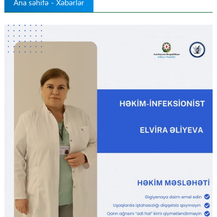
Ana səhifə
-
Xəbərlər
Tibbdə İKT
Regionlar
Elanlar
Gündəm
Tibbi maarifləndirmə
Mühüm hadisələr
COVID-19
ÜST