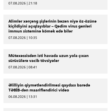
07.08.2026 | 21:18
Alimlər xərçəng şişlərinin bəzən niyə öz-özünə
kiçildiyini açıqlayıblar – Qədim virus genləri
immun sisteminə kömək edə bilər
07.08.2026 | 10:35
Mütəxəssisdən isti havada uzun yola çıxan
sürücülərə vacib tövsiyələr
07.08.2026 | 08:41
Əlilliyin qiymətləndirilməsi qaydası barədə
TƏBİB-dən maarifləndirici video
06.08.2026 | 13:31