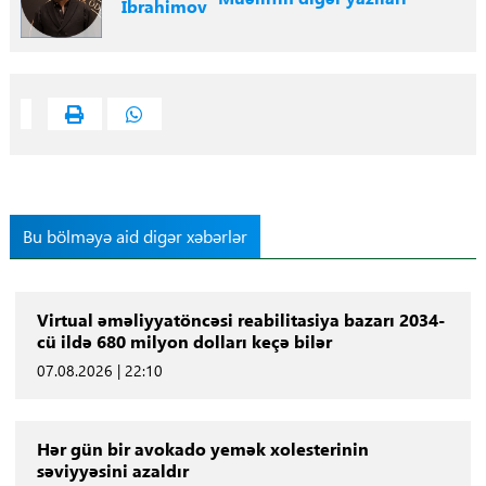
İbrahimov
Bu bölməyə aid digər xəbərlər
Virtual əməliyyatöncəsi reabilitasiya bazarı 2034-
cü ildə 680 milyon dolları keçə bilər
07.08.2026 | 22:10
Hər gün bir avokado yemək xolesterinin
səviyyəsini azaldır