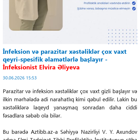
İnfeksion və parazitar xəstəliklər çox vaxt
qeyri-spesifik əlamətlərlə başlayır -
İnfeksionist Elvira Əliyeva
30.06.2026 15:53
Parazitar və infeksion xəstəliklər çox vaxt gizli başlayır və
ilkin mərhələdə adi narahatlıq kimi qəbul edilir. Lakin bu
xəstəliklərə laqeyd yanaşmaq sonradan daha ciddi
fəsadlara səbəb ola bilər.
Bu barədə Aztibb.az-a Səhiyyə Nazirliyi V. Y. Axundov
adına Elmi-Tədqiqat Tibbi Profilaktika İnstitutunun şöbə