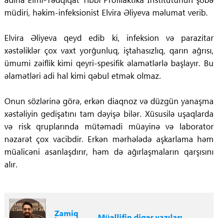
müdiri, həkim-infeksionist Elvira Əliyeva məlumat verib.
Elvira Əliyeva qeyd edib ki, infeksion və parazitar
xəstəliklər çox vaxt yorğunluq, iştahasızlıq, qarın ağrısı,
ümumi zəiflik kimi qeyri-spesifik əlamətlərlə başlayır. Bu
əlamətləri adi hal kimi qəbul etmək olmaz.
Onun sözlərinə görə, erkən diaqnoz və düzgün yanaşma
xəstəliyin gedişatını tam dəyişə bilər. Xüsusilə uşaqlarda
və risk qruplarında mütəmadi müayinə və laborator
nəzarət çox vacibdir. Erkən mərhələdə aşkarlama həm
müalicəni asanlaşdırır, həm də ağırlaşmaların qarşısını
alır.
Zamiq
Müəllifin digər yazıları