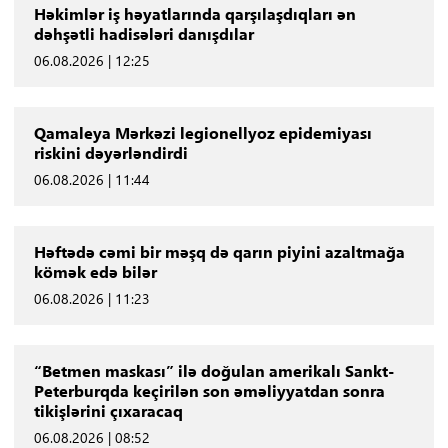
Həkimlər iş həyatlarında qarşılaşdıqları ən
dəhşətli hadisələri danışdılar
06.08.2026 | 12:25
Qamaleya Mərkəzi legionellyoz epidemiyası
riskini dəyərləndirdi
06.08.2026 | 11:44
Həftədə cəmi bir məşq də qarın piyini azaltmağa
kömək edə bilər
06.08.2026 | 11:23
“Betmen maskası” ilə doğulan amerikalı Sankt-
Peterburqda keçirilən son əməliyyatdan sonra
tikişlərini çıxaracaq
06.08.2026 | 08:52