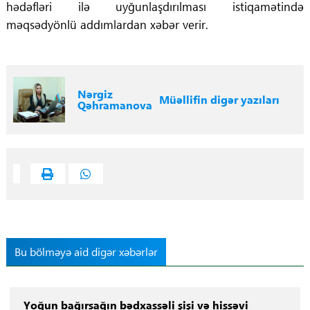
hədəfləri ilə uyğunlaşdırılması istiqamətində
məqsədyönlü addımlardan xəbər verir.
Nərgiz
Müəllifin digər yazıları
Qəhramanova
Bu bölməyə aid digər xəbərlər
Yoğun bağırsağın bədxassəli şişi və hissəvi