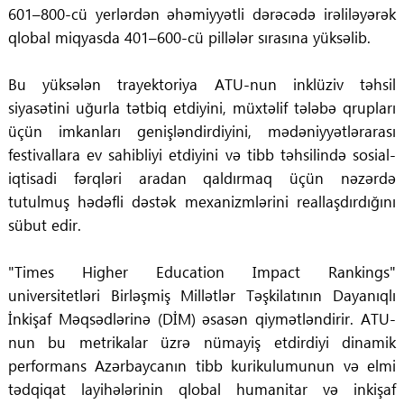
601–800-cü yerlərdən əhəmiyyətli dərəcədə irəliləyərək
qlobal miqyasda 401–600-cü pillələr sırasına yüksəlib.
Bu yüksələn trayektoriya ATU-nun inklüziv təhsil
siyasətini uğurla tətbiq etdiyini, müxtəlif tələbə qrupları
üçün imkanları genişləndirdiyini, mədəniyyətlərarası
festivallara ev sahibliyi etdiyini və tibb təhsilində sosial-
iqtisadi fərqləri aradan qaldırmaq üçün nəzərdə
tutulmuş hədəfli dəstək mexanizmlərini reallaşdırdığını
sübut edir.
"Times Higher Education Impact Rankings"
universitetləri Birləşmiş Millətlər Təşkilatının Dayanıqlı
İnkişaf Məqsədlərinə (DİM) əsasən qiymətləndirir. ATU-
nun bu metrikalar üzrə nümayiş etdirdiyi dinamik
performans Azərbaycanın tibb kurikulumunun və elmi
tədqiqat layihələrinin qlobal humanitar və inkişaf