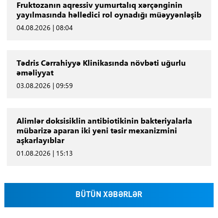
Fruktozanın aqressiv yumurtalıq xərçənginin
yayılmasında həlledici rol oynadığı müəyyənləşib
04.08.2026 | 08:04
Tədris Cərrahiyyə Klinikasında növbəti uğurlu
əməliyyat
03.08.2026 | 09:59
Alimlər doksisiklin antibiotikinin bakteriyalarla
mübarizə aparan iki yeni təsir mexanizmini
aşkarlayıblar
01.08.2026 | 15:13
BÜTÜN XƏBƏRLƏR