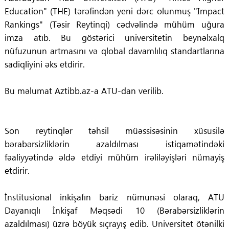
Education" (THE) tərəfindən yeni dərc olunmuş "Impact
Rankings" (Təsir Reytinqi) cədvəlində mühüm uğura
imza atıb. Bu göstərici universitetin beynəlxalq
nüfuzunun artmasını və qlobal davamlılıq standartlarına
sadiqliyini əks etdirir.
Bu məlumat Aztibb.az-a ATU-dan verilib.
Son reytinqlər təhsil müəssisəsinin xüsusilə
bərabərsizliklərin azaldılması istiqamətindəki
fəaliyyətində əldə etdiyi mühüm irəliləyişləri nümayiş
etdirir.
İnstitusional inkişafın bariz nümunəsi olaraq, ATU
Dayanıqlı İnkişaf Məqsədi 10 (Bərabərsizliklərin
azaldılması) üzrə böyük sıçrayış edib. Universitet ötənilki