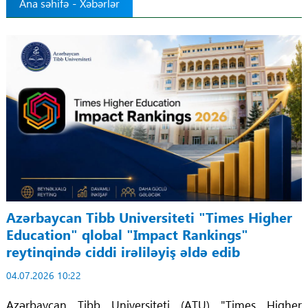
Ana səhifə
-
Xəbərlər
Tibbdə İKT
Regionlar
Elanlar
Gündəm
Tibbi maarifləndirmə
Mühüm hadisələr
Azərbaycan Tibb Universiteti "Times Higher
Education" qlobal "Impact Rankings"
COVID-19
reytinqində ciddi irəliləyiş əldə edib
ÜST
04.07.2026 10:22
Azərbaycan Tibb Universiteti (ATU) "Times Higher