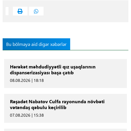
Bu bölməyə aid digər xəbərlər
Hərəkət məhdudiyyətli qız uşaqlarının
dispanserizasiyası başa çatıb
08.08.2026 | 18:18
Rəşadət Nabatov Culfa rayonunda növbəti
vətəndaş qəbulu keçirilib
07.08.2026 | 15:38