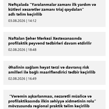
Neftçalada "Yaralanmalar zamanı ilk yardım və
kütləvi xəsarətlər zamanı triaj qaydaları"
adlı təlim keçirilib
03.08.2026 | 14:12
Naftalan Şəhər Mərkəzi Xəstəxanasında
profilaktik peyvənd tədbirləri davam etdirilir
02.08.2026 | 18:48
Əhalinin sağlam həyat tərzi və davranış risk
amilləri ilə bağlı maarifləndirici tədbir keçirilib
02.08.2026 | 16:49
“Vərəmin aşkarlanması, nəzarətli müalicə və
profilaktikasında ilkin səhiyyə xidmətinin rolu”
mövzusunda regional praktik təlim keçirilib