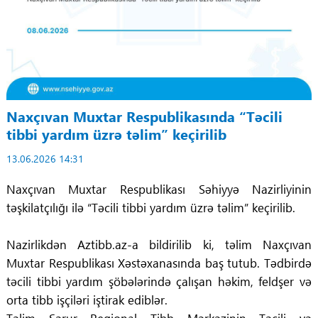
Naxçıvan Muxtar Respublikasında “Təcili
tibbi yardım üzrə təlim” keçirilib
13.06.2026 14:31
Naxçıvan Muxtar Respublikası Səhiyyə Nazirliyinin
təşkilatçılığı ilə “Təcili tibbi yardım üzrə təlim” keçirilib.
Nazirlikdən Aztibb.az-a bildirilib ki, təlim Naxçıvan
Muxtar Respublikası Xəstəxanasında baş tutub. Tədbirdə
təcili tibbi yardım şöbələrində çalışan həkim, feldşer və
orta tibb işçiləri iştirak ediblər.