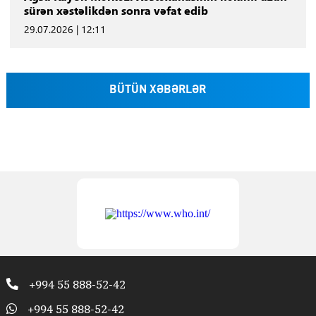
sürən xəstəlikdən sonra vəfat edib
29.07.2026 | 12:11
BÜTÜN XƏBƏRLƏR
+994 55 888-52-42
+994 55 888-52-42