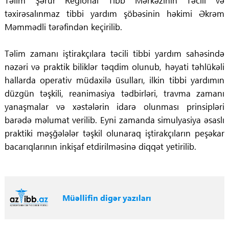
Təlim Şərur Regional Tibb Mərkəzinin Təcili və
təxirəsalınmaz tibbi yardım şöbəsinin həkimi Əkrəm
Məmmədli tərəfindən keçirilib.
Təlim zamanı iştirakçılara təcili tibbi yardım sahəsində
nəzəri və praktik biliklər təqdim olunub, həyati təhlükəli
hallarda operativ müdaxilə üsulları, ilkin tibbi yardımın
düzgün təşkili, reanimasiya tədbirləri, travma zamanı
yanaşmalar və xəstələrin idarə olunması prinsipləri
barədə məlumat verilib. Eyni zamanda simulyasiya əsaslı
praktiki məşğələlər təşkil olunaraq iştirakçıların peşəkar
bacarıqlarının inkişaf etdirilməsinə diqqət yetirilib.
Müəllifin digər yazıları