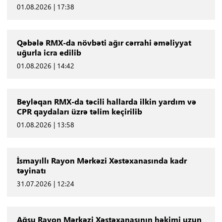
01.08.2026 | 17:38
Qəbələ RMX-da növbəti ağır cərrahi əməliyyat
uğurla icra edilib
01.08.2026 | 14:42
Beyləqan RMX-da təcili hallarda ilkin yardım və
CPR qaydaları üzrə təlim keçirilib
01.08.2026 | 13:58
İsmayıllı Rayon Mərkəzi Xəstəxanasında kadr
təyinatı
31.07.2026 | 12:24
Ağsu Rayon Mərkəzi Xəstəxanasının həkimi uzun