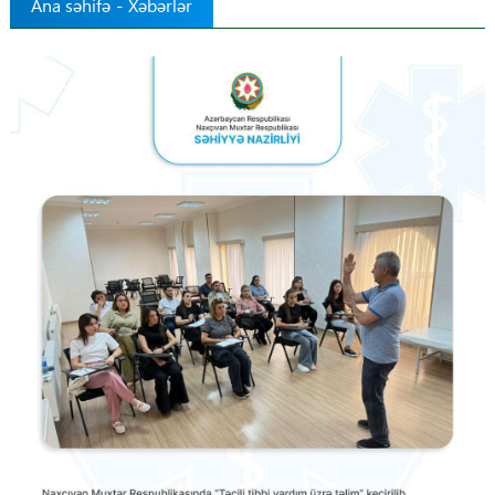
Ana səhifə
-
Xəbərlər
Tibbdə İKT
Regionlar
Elanlar
Gündəm
Tibbi maarifləndirmə
Mühüm hadisələr
COVID-19
ÜST