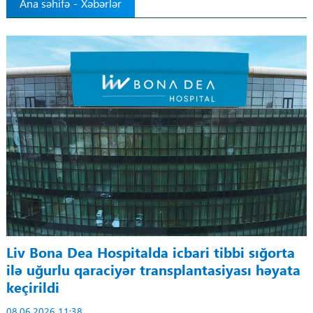
Ana səhifə
-
Xəbərlər
Tibbdə İKT
Regionlar
Elanlar
Gündəm
Tibbi maarifləndirmə
Mühüm hadisələr
COVID-19
Liv Bona Dea Hospitalda icbari tibbi sığorta
ilə uğurlu qaraciyər transplantasiyası həyata
ÜST
keçirildi
08.06.2026 11:38