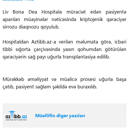
Liv Bona Dea Hospitala müraciət edən pasiyentə
aparılan müayinələr nəticəsində kriptojenik qaraciyər
sirrozu diaqnozu qoyulub.
Hospitaldan Aztibb.az-a verilən məlumata görə, icbari
tibbi sığorta çərçivəsində yaxın qohumdan götürülən
qaraciyərin sağ payı uğurla transplantasiya edilib.
Mürəkkəb əməliyyat və müalicə prosesi uğurla başa
çatıb, pasiyent sağlam şəkildə evə buraxılıb.
Müəllifin digər yazıları