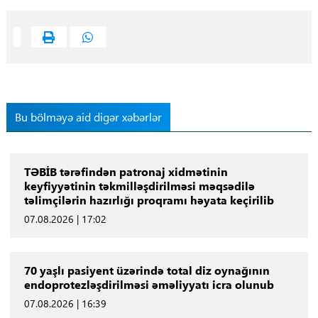
Bu bölməyə aid digər xəbərlər
TƏBİB tərəfindən patronaj xidmətinin
keyfiyyətinin təkmilləşdirilməsi məqsədilə
təlimçilərin hazırlığı proqramı həyata keçirilib
07.08.2026 | 17:02
70 yaşlı pasiyent üzərində total diz oynağının
endoprotezləşdirilməsi əməliyyatı icra olunub
07.08.2026 | 16:39